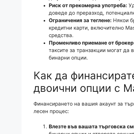
Риск от прекомерна употреба:
Уд
доведе до преразход, потенциал
Ограничения за теглене:
Някои бр
кредитни карти, включително Ma
средства.
Променливо приемане от брокер
таксите за транзакции могат да 
бинарни опции.
Как да финансирате
двоични опции с M
Финансирането на вашия акаунт за тър
лесен процес:
Влезте във вашата търговска см
бинарни опции и отворете секция