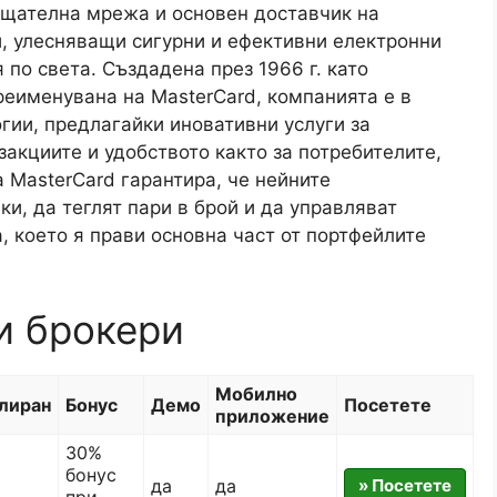
ащателна мрежа и основен доставчик на
и, улесняващи сигурни и ефективни електронни
по света. Създадена през 1966 г. като
преименувана на MasterCard, компанията е в
гии, предлагайки иновативни услуги за
акциите и удобството както за потребителите,
 MasterCard гарантира, че нейните
и, да теглят пари в брой и да управляват
, което я прави основна част от портфейлите
и брокери
Мобилно
лиран
Бонус
Демо
Посетете
приложение
30%
бонус
да
да
» Посетете
при