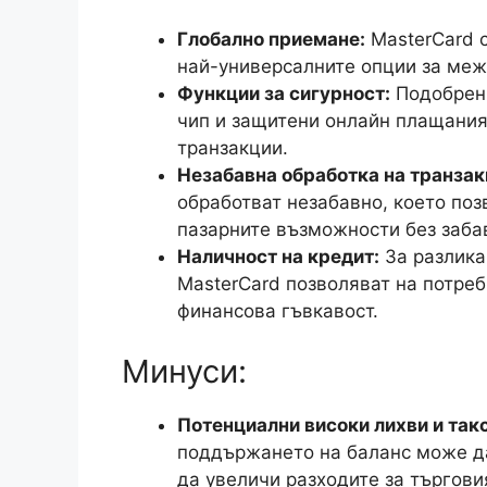
Глобално приемане:
MasterCard с
най-универсалните опции за меж
Функции за сигурност:
Подобрени
чип и защитени онлайн плащания
транзакции.
Незабавна обработка на транзак
обработват незабавно, което поз
пазарните възможности без заба
Наличност на кредит:
За разлика 
MasterCard позволяват на потреб
финансова гъвкавост.
Минуси:
Потенциални високи лихви и такс
поддържането на баланс може да
да увеличи разходите за търгови