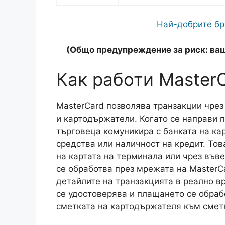
Най-добрите бр
(Общо предупреждение за риск: ваш
Как работи Master
MasterCard позволява транзакции чрез
и картодържатели. Когато се направи 
търговеца комуникира с банката на ка
средства или наличност на кредит. Тов
на картата на терминала или чрез във
се обработва през мрежата на MasterCa
детайлите на транзакцията в реално в
се удостоверява и плащането се обрабо
сметката на картодържателя към сметк