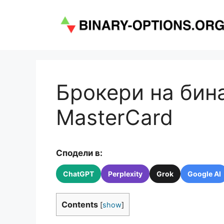
Към
съдържанието
Брокери на бин
MasterCard
Сподели в:
ChatGPT
Perplexity
Grok
Google AI
Contents
[
show
]