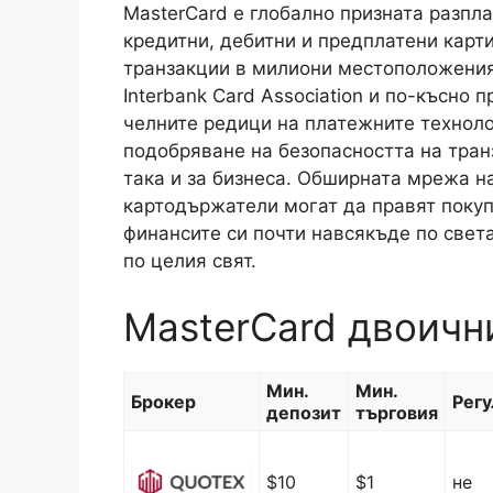
MasterCard е глобално призната разпл
кредитни, дебитни и предплатени карт
транзакции в милиони местоположения 
Interbank Card Association и по-късно 
челните редици на платежните техноло
подобряване на безопасността на транз
така и за бизнеса. Обширната мрежа на
картодържатели могат да правят покупк
финансите си почти навсякъде по света
по целия свят.
MasterCard двоичн
Мин.
Мин.
Брокер
Регу
депозит
търговия
$10
$1
не