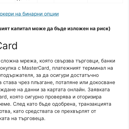
окери на бинарни опции
ият капитал може да бъде изложен на риск)
Card
 сложна мрежа, която свързва търговци, банки
покупка с MasterCard, платежният терминал на
ртодържателя, за да осигури достатъчно
а става чрез плъзгане, потапяне или докосване
еждане на данни за картата онлайн. Заявката
rd, която сигурно проверява и оторизира
реме. След като бъде одобрена, транзакцията
тва, като средствата се прехвърлят от
ата на търговеца.