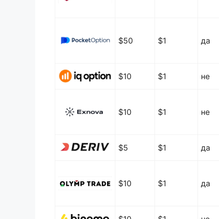
$50
$1
да
$10
$1
не
$10
$1
не
$5
$1
да
$10
$1
да
$10
$1
не