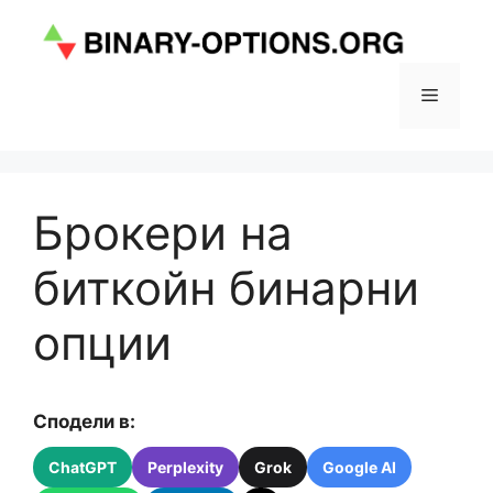
Към
съдържанието
Меню
Брокери на
биткойн бинарни
опции
Сподели в:
ChatGPT
Perplexity
Grok
Google AI