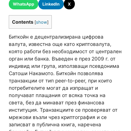
WhatsApp
LinkedIn
X
Contents
[
show
]
Биткойн е децентрализирана цифрова
валута, известна още като криптовалута,
която работи без необходимост от централен
орган или банка. Въведен е през 2009 г. от
индивид или група, използващи псевдонима
Сатоши Накамото. Биткойн позволява
транзакции от тип peer-to-peer, при които
потребителите могат да изпращат и
получават плащания от всяка точка на
света, без да минават през финансова
институция. Транзакциите се проверяват от
мрежови възли чрез криптография и се
записват в публична книга, наречена