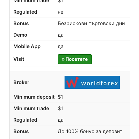
$1
не
Безрискови търговски дни
да
да
» Посетете
$1
$1
да
До 100% бонус за депозит