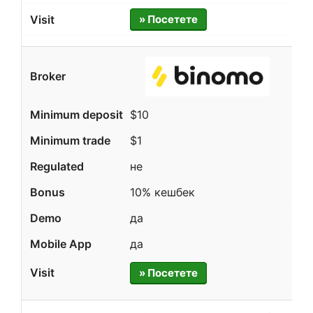
» Посетете
$10
$1
не
10% кешбек
да
да
» Посетете