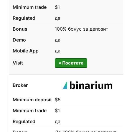
$1
да
100% бонус за депозит
да
да
» Посетете
$5
$1
да