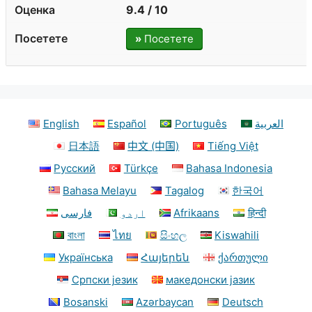
9.4 / 10
»
Посетете
English
Español
Português
العربية
日本語
中文 (中国)
Tiếng Việt
Русский
Türkçe
Bahasa Indonesia
Bahasa Melayu
Tagalog
한국어
فارسی
اردو
Afrikaans
हिन्दी
বাংলা
ไทย
සිංහල
Kiswahili
Українська
Հայերեն
ქართული
Српски језик
македонски јазик
Bosanski
Azərbaycan
Deutsch