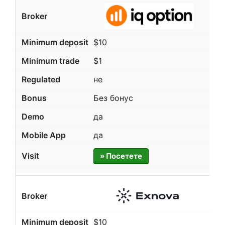
$10
$1
не
Без бонус
да
да
» Посетете
$10