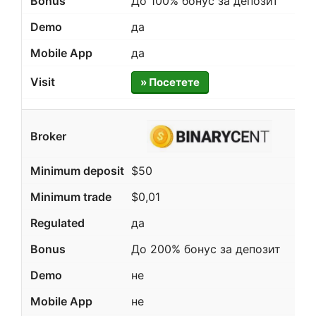
До 100% бонус за депозит
да
да
» Посетете
$50
$0,01
да
До 200% бонус за депозит
не
не