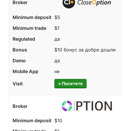
$5
$1
да
$10 бонус за добре дошли
да
не
» Посетете
$10