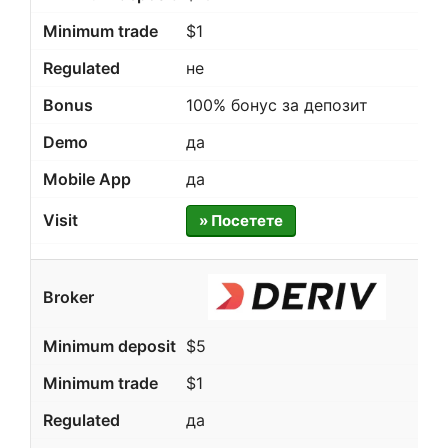
$1
не
100% бонус за депозит
да
да
» Посетете
$5
$1
да