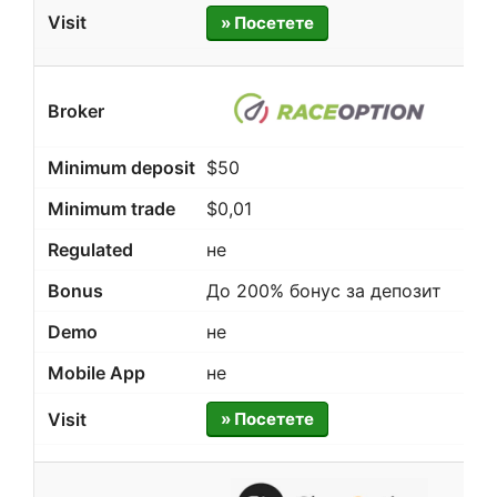
» Посетете
$50
$0,01
не
До 200% бонус за депозит
не
не
» Посетете