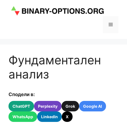
Към
съдържанието
Меню
Фундаментален
анализ
Сподели в:
ChatGPT
Perplexity
Grok
Google AI
WhatsApp
LinkedIn
X