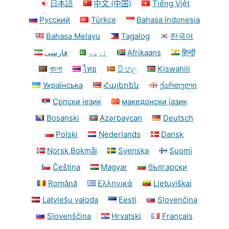
日本語
中文 (中国)
Tiếng Việt
Русский
Türkçe
Bahasa Indonesia
Bahasa Melayu
Tagalog
한국어
فارسی
اردو
Afrikaans
हिन्दी
বাংলা
ไทย
සිංහල
Kiswahili
Українська
Հայերեն
ქართული
Српски језик
македонски јазик
Bosanski
Azərbaycan
Deutsch
Polski
Nederlands
Dansk
Norsk Bokmål
Svenska
Suomi
Čeština
Magyar
български
Română
Ελληνικά
Lietuviškai
Latviešu valoda
Eesti
Slovenčina
Slovenščina
Hrvatski
Français