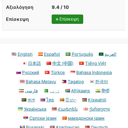
9.4 / 10
»
Επίσκεψη
English
Español
Português
العربية
日本語
中文 (中国)
Tiếng Việt
Русский
Türkçe
Bahasa Indonesia
Bahasa Melayu
Tagalog
한국어
فارسی
اردو
Afrikaans
हिन्दी
বাংলা
ไทย
සිංහල
Kiswahili
Українська
Հայերեն
ქართული
Српски језик
македонски јазик
Bosanski
Azərbaycan
Deutsch