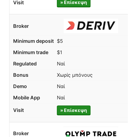
» Επίσκεψη
$5
$1
Ναί
Χωρίς μπόνους
Ναί
Ναί
» Επίσκεψη