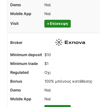
Ναί
Ναί
» Επίσκεψη
$10
$1
Οχι
100% μπόνους κατάθεσης
Ναί
Ναί