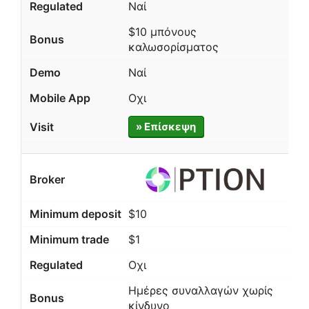
Ναί
$10 μπόνους
καλωσορίσματος
Ναί
Οχι
» Επίσκεψη
$10
$1
Οχι
Ημέρες συναλλαγών χωρίς
κίνδυνο