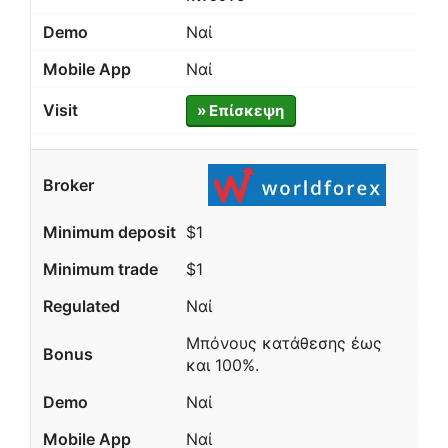
Ναί
Ναί
» Επίσκεψη
$1
$1
Ναί
Μπόνους κατάθεσης έως
και 100%.
Ναί
Ναί