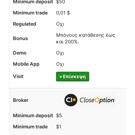
$50
0,01 $
Οχι
Μπόνους κατάθεσης έως
και 200%.
Οχι
Οχι
» Επίσκεψη
$5
$1