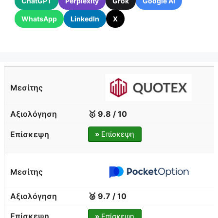
ChatGPT
Perplexity
Grok
Google AI
WhatsApp
LinkedIn
X
🥇 9.8 / 10
»
Επίσκεψη
🥈 9.7 / 10
»
Επίσκεψη