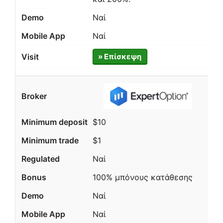
Ναί
Ναί
» Επίσκεψη
$10
$1
Ναί
100% μπόνους κατάθεσης
Ναί
Ναί