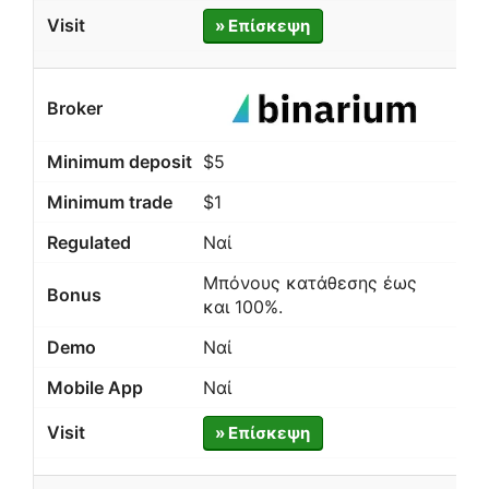
» Επίσκεψη
$5
$1
Ναί
Μπόνους κατάθεσης έως
και 100%.
Ναί
Ναί
» Επίσκεψη