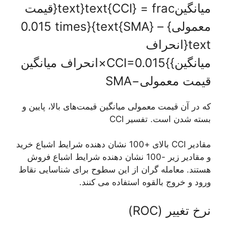
میانگینtext{CCI} = frac{text{قیمت
معمولی} – text{SMA}}{0.015 times
text{انحراف
میانگین}}CCI=0.015×انحراف میانگین
قیمت معمولی−SMA​
که در آن قیمت معمولی میانگین قیمت‌های بالا، پایین و
بسته شدن است. تفسیر CCI
مقادیر CCI بالای +100 نشان دهنده شرایط اشباع خرید
و مقادیر زیر -100 نشان دهنده شرایط اشباع فروش
هستند. معامله گران از این سطوح برای شناسایی نقاط
ورود و خروج بالقوه استفاده می کنند.
نرخ تغییر (ROC)