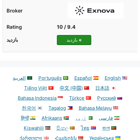
9.4 / 10
»
بازدید
English
Español
Português
العربية
Tiếng Việt
中文 (中国)
日本語
Bahasa Indonesia
Türkçe
Русский
한국어
Tagalog
Bahasa Melayu
فارسی
اردو
Afrikaans
हिन्दी
Kiswahili
සිංහල
ไทย
বাংলা
ქართული
Հայերեն
Українська