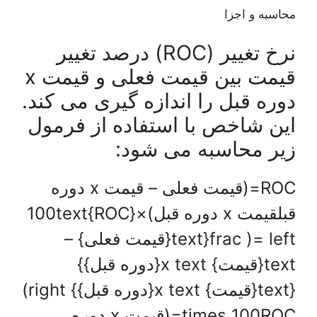
محاسبه و اجزا
نرخ تغییر (ROC) درصد تغییر
قیمت بین قیمت فعلی و قیمت x
دوره قبل را اندازه گیری می کند.
این شاخص با استفاده از فرمول
زیر محاسبه می شود:
ROC=(قیمت فعلی – قیمت x دوره
قبلقیمت x دوره قبل)×100text{ROC}
= left( frac{text{قیمت فعلی} –
text{قیمت} x text{دوره قبل}}
{text{قیمت} x text{دوره قبل}} right)
times 100ROC=(قیمت x دوره