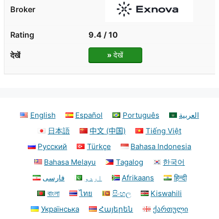
9.4 / 10
»
देखें
English
Español
Português
العربية
日本語
中文 (中国)
Tiếng Việt
Русский
Türkçe
Bahasa Indonesia
Bahasa Melayu
Tagalog
한국어
فارسی
اردو
Afrikaans
हिन्दी
বাংলা
ไทย
සිංහල
Kiswahili
Українська
Հայերեն
ქართული