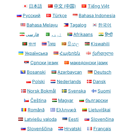
日本語
中文 (中国)
Tiếng Việt
Русский
Türkçe
Bahasa Indonesia
Bahasa Melayu
Tagalog
한국어
فارسی
اردو
Afrikaans
हिन्दी
বাংলা
ไทย
සිංහල
Kiswahili
Українська
Հայերեն
ქართული
Српски језик
македонски јазик
Bosanski
Azərbaycan
Deutsch
Polski
Nederlands
Dansk
Norsk Bokmål
Svenska
Suomi
Čeština
Magyar
български
Română
Ελληνικά
Lietuviškai
Latviešu valoda
Eesti
Slovenčina
Slovenščina
Hrvatski
Français