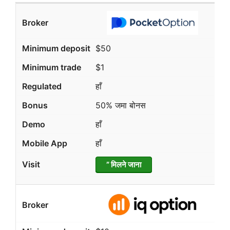
$50
$1
हाँ
50% जमा बोनस
हाँ
हाँ
” मिलने जाना