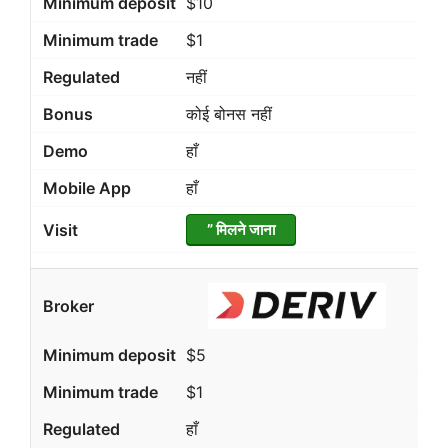
$10
$1
नहीं
कोई बोनस नहीं
हाँ
हाँ
” मिलने जाना
$5
$1
हाँ