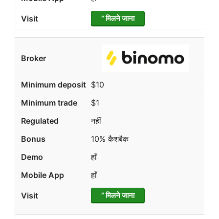
” मिलने जाना
$10
$1
नहीं
10% कैशबैक
हाँ
हाँ
” मिलने जाना