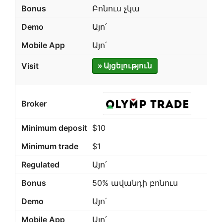
Բոնուս չկա
Այո՛
Այո՛
» Այցելություն
$10
$1
Այո՛
50% ավանդի բոնուս
Այո՛
Այո՛