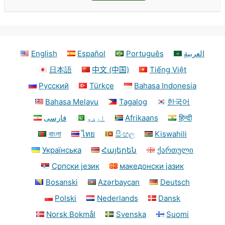
English
Español
Português
العربية
日本語
中文 (中国)
Tiếng Việt
Русский
Türkçe
Bahasa Indonesia
Bahasa Melayu
Tagalog
한국어
فارسی
اردو
Afrikaans
हिन्दी
বাংলা
ไทย
සිංහල
Kiswahili
Українська
Հայերեն
ქართული
Српски језик
македонски јазик
Bosanski
Azərbaycan
Deutsch
Polski
Nederlands
Dansk
Norsk Bokmål
Svenska
Suomi