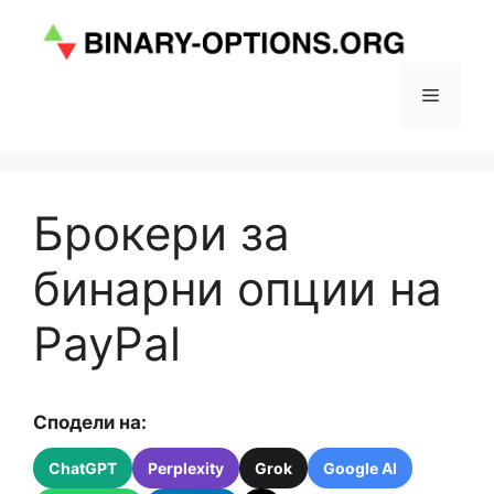
Skip
to
content
Menu
Брокери за
бинарни опции на
PayPal
Сподели на:
ChatGPT
Perplexity
Grok
Google AI