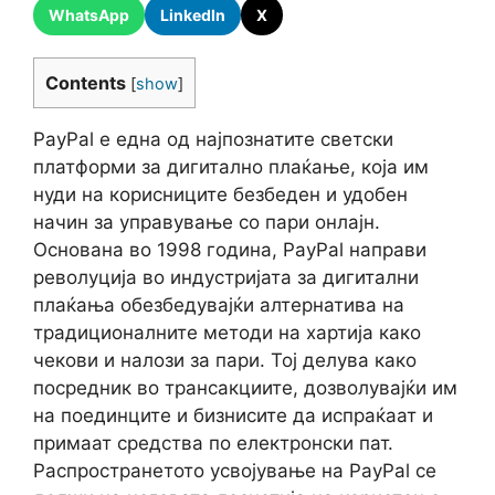
WhatsApp
LinkedIn
X
Contents
[
show
]
PayPal е една од најпознатите светски
платформи за дигитално плаќање, која им
нуди на корисниците безбеден и удобен
начин за управување со пари онлајн.
Основана во 1998 година, PayPal направи
револуција во индустријата за дигитални
плаќања обезбедувајќи алтернатива на
традиционалните методи на хартија како
чекови и налози за пари. Тој делува како
посредник во трансакциите, дозволувајќи им
на поединците и бизнисите да испраќаат и
примаат средства по електронски пат.
Распространетото усвојување на PayPal се