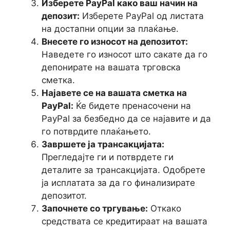
Изберете PayPal како ваш начин на
депозит:
Изберете PayPal од листата
на достапни опции за плаќање.
Внесете го износот на депозитот:
Наведете го износот што сакате да го
депонирате на вашата трговска
сметка.
Најавете се на вашата сметка на
PayPal:
Ќе бидете пренасочени на
PayPal за безбедно да се најавите и да
го потврдите плаќањето.
Завршете ја трансакцијата:
Прегледајте ги и потврдете ги
деталите за трансакцијата. Одобрете
ја исплатата за да го финализирате
депозитот.
Започнете со тргување:
Откако
средствата се кредитираат на вашата