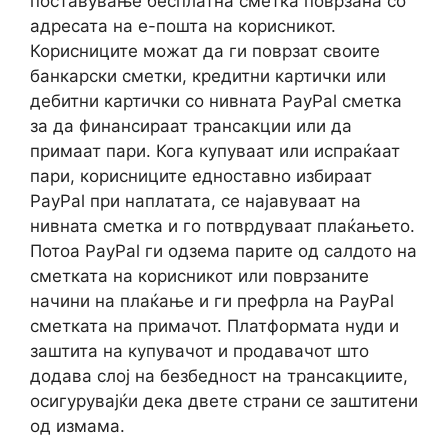
поставување бесплатна сметка поврзана со
адресата на е-пошта на корисникот.
Корисниците можат да ги поврзат своите
банкарски сметки, кредитни картички или
дебитни картички со нивната PayPal сметка
за да финансираат трансакции или да
примаат пари. Кога купуваат или испраќаат
пари, корисниците едноставно избираат
PayPal при наплатата, се најавуваат на
нивната сметка и го потврдуваат плаќањето.
Потоа PayPal ги одзема парите од салдото на
сметката на корисникот или поврзаните
начини на плаќање и ги префрла на PayPal
сметката на примачот. Платформата нуди и
заштита на купувачот и продавачот што
додава слој на безбедност на трансакциите,
осигурувајќи дека двете страни се заштитени
од измама.