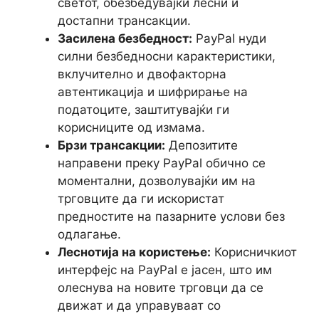
светот, обезбедувајќи лесни и
достапни трансакции.
Засилена безбедност:
PayPal нуди
силни безбедносни карактеристики,
вклучително и двофакторна
автентикација и шифрирање на
податоците, заштитувајќи ги
корисниците од измама.
Брзи трансакции:
Депозитите
направени преку PayPal обично се
моментални, дозволувајќи им на
трговците да ги искористат
предностите на пазарните услови без
одлагање.
Леснотија на користење:
Корисничкиот
интерфејс на PayPal е јасен, што им
олеснува на новите трговци да се
движат и да управуваат со