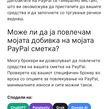
Депозитите на PayPal се генерално инстант,
што ви овозможува да пристапите до вашите
средства и да започнете со тргување речиси
веднаш.
Може ли да ја повлечам
мојата добивка на мојата
PayPal сметка?
Многу брокери ви дозволуваат да повлечете
средства на вашата сметка на PayPal.
Проверете кај вашиот специфичен брокер во
врска со опциите за повлекување на PayPal,
минималните износи и сите можни такси.
Сподели на:
ChatGPT
Perplexity
Grok
Google AI