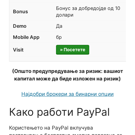
Бонус за добредојде од 10
долари
Да
бр
» Посетете
(Општо предупредување за ризик: вашиот
капитал може да биде изложен на ризик)
Најдобри брокери за бинарни опции
Како работи PayPal
Користењето на PayPal вклучува