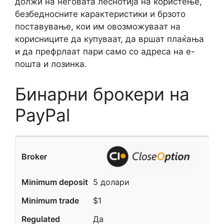
должи на неговата леснотија на користење,
безбедносните карактеристики и брзото
поставување, кои им овозможуваат на
корисниците да купуваат, да вршат плаќања
и да префрлаат пари само со адреса на е-
пошта и лозинка.
Бинарни брокери на
PayPal
5 долари
$1
Да