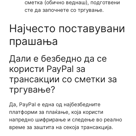
сметка (обично веднаш), подготвени
сте да започнете со тргување.
Најчесто поставувани
прашања
Дали е безбедно да се
користи PayPal за
трансакции со сметки за
тргување?
Да, PayPal е една од најбезбедните
платформи за плаќање, која користи
напредно шифрирање и следење во реално
време за заштита на секоја трансакција.