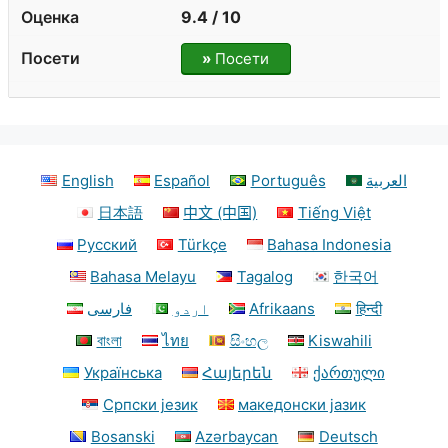
9.4 / 10
»
Посети
English
Español
Português
العربية
日本語
中文 (中国)
Tiếng Việt
Русский
Türkçe
Bahasa Indonesia
Bahasa Melayu
Tagalog
한국어
فارسی
اردو
Afrikaans
हिन्दी
বাংলা
ไทย
සිංහල
Kiswahili
Українська
Հայերեն
ქართული
Српски језик
македонски јазик
Bosanski
Azərbaycan
Deutsch