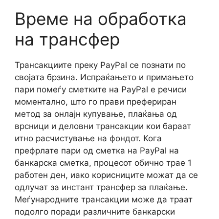
Време на обработка
на трансфер
Трансакциите преку PayPal се познати по
својата брзина. Испраќањето и примањето
пари помеѓу сметките на PayPal е речиси
моментално, што го прави префериран
метод за онлајн купување, плаќања од
врсници и деловни трансакции кои бараат
итно расчистување на фондот. Кога
префрлате пари од сметка на PayPal на
банкарска сметка, процесот обично трае 1
работен ден, иако корисниците можат да се
одлучат за инстант трансфер за плаќање.
Меѓународните трансакции може да траат
подолго поради различните банкарски