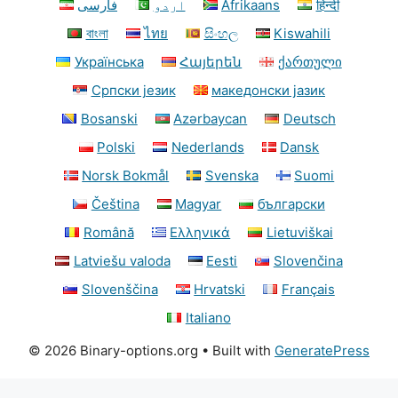
فارسی
اردو
Afrikaans
हिन्दी
বাংলা
ไทย
සිංහල
Kiswahili
Українська
Հայերեն
ქართული
Српски језик
македонски јазик
Bosanski
Azərbaycan
Deutsch
Polski
Nederlands
Dansk
Norsk Bokmål
Svenska
Suomi
Čeština
Magyar
български
Română
Ελληνικά
Lietuviškai
Latviešu valoda
Eesti
Slovenčina
Slovenščina
Hrvatski
Français
Italiano
© 2026 Binary-options.org
• Built with
GeneratePress