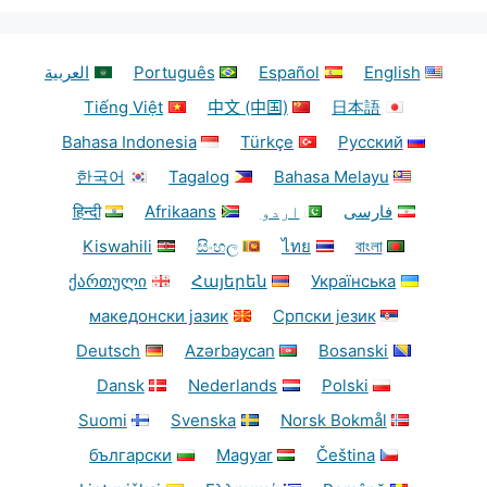
English
Español
Português
العربية
Tiếng Việt
中文 (中国)
日本語
Bahasa Indonesia
Türkçe
Русский
한국어
Tagalog
Bahasa Melayu
فارسی
اردو
Afrikaans
हिन्दी
Kiswahili
සිංහල
ไทย
বাংলা
ქართული
Հայերեն
Українська
македонски јазик
Српски језик
Deutsch
Azərbaycan
Bosanski
Dansk
Nederlands
Polski
Suomi
Svenska
Norsk Bokmål
български
Magyar
Čeština