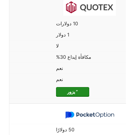
10 دولارات
1 دولار
لا
مكافأة إيداع 30%
نعم
نعم
” يزور
50 دولارًا