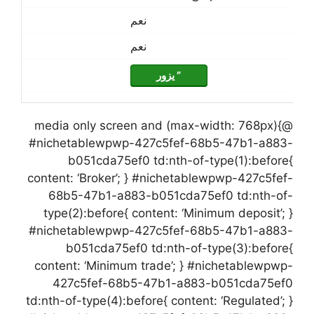
نعم
نعم
” يزور
@media only screen and (max-width: 768px){
#nichetablewpwp-427c5fef-68b5-47b1-a883-
b051cda75ef0 td:nth-of-type(1):before{
content: ‘Broker’; } #nichetablewpwp-427c5fef-
68b5-47b1-a883-b051cda75ef0 td:nth-of-
type(2):before{ content: ‘Minimum deposit’; }
#nichetablewpwp-427c5fef-68b5-47b1-a883-
b051cda75ef0 td:nth-of-type(3):before{
content: ‘Minimum trade’; } #nichetablewpwp-
427c5fef-68b5-47b1-a883-b051cda75ef0
td:nth-of-type(4):before{ content: ‘Regulated’; }