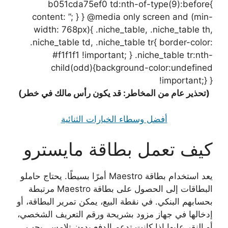
b051cda75ef0 td:nth-of-type(9):before{
content: ”; } } @media only screen and (min-
width: 768px){ .niche_table, .niche_table th,
.niche_table td, .niche_table tr{ border-color:
#f1f1f1 !important; } .niche_table tr:nth-
child(odd){background-color:undefined
!important;} }
(تحذير عام من المخاطر: قد يكون رأس مالك في خطر)
أفضل وسطاء الخيارات الثنائية
كيف تعمل بطاقة مايسترو
يعد استخدام بطاقة Maestro أمرًا بسيطًا. يحتاج حاملو
البطاقات إلى الحصول على بطاقة Maestro مرتبطة
بحسابهم البنكي. في نقطة البيع، يمكن تمرير البطاقة، أو
إدخالها في جهاز مزود بشريحة ورقم التعريف الشخصي،
أو النقر عليها إذا كانت تدعم الدفع بدون تلامس. يجب