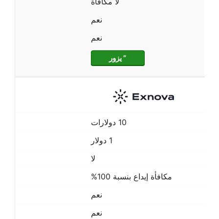
لا مكافأة
نعم
نعم
” يزور
10 دولارات
1 دولار
لا
مكافأة إيداع بنسبة 100%
نعم
نعم