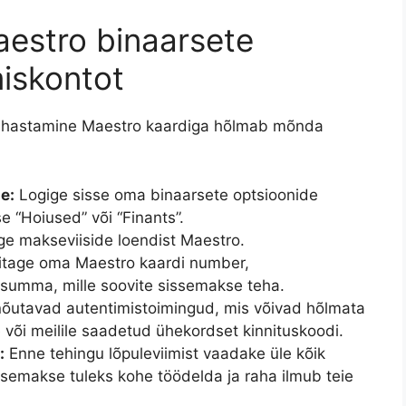
estro binaarsete
iskontot
rahastamine Maestro kaardiga hõlmab mõnda
e:
Logige sisse oma binaarsete optsioonide
se “Hoiused” või “Finants”.
ge makseviiside loendist Maestro.
itage oma Maestro kaardi number,
summa, mille soovite sissemakse teha.
õutavad autentimistoimingud, mis võivad hõlmata
le või meilile saadetud ühekordset kinnituskoodi.
:
Enne tehingu lõpuleviimist vaadake üle kõik
semakse tuleks kohe töödelda ja raha ilmub teie