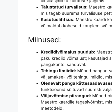
üksikasjalikku kulutuste jälgimist.
Täiustatud turvalisus:
Maestro kaa
mis tagab suurema turvalisuse pett
Kasutuslihtsus:
Maestro kaardi kas
võimaldab koheseid kauplemisvõima
Miinused:
Krediidivõimalus puudub:
Maestro
paku krediidivõimalust; kasutajad 
pangakontol saadaval.
Tehingu limiidid:
Mõned pangad või
väljamakse- või tehingulimiidid, mis
Olenevalt panga kättesaadavuses
funktsioonid sõltuvad suuresti välja
Väljavõtmise piirangud:
Mõned bin
Maestro kaardile tagasivõtmist, mis
meetodeid.