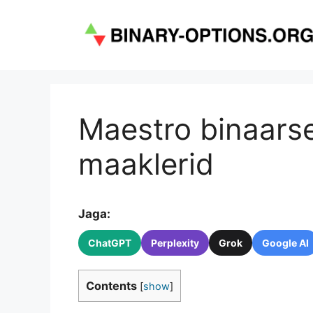
Skip
to
content
Maestro binaarse
maaklerid
Jaga:
ChatGPT
Perplexity
Grok
Google AI
Contents
[
show
]