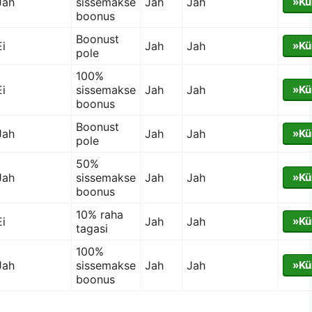
Jah
sissemakse
Jah
Jah
»Kü
boonus
Boonust
Ei
Jah
Jah
»Kü
pole
100%
Ei
sissemakse
Jah
Jah
»Kü
boonus
Boonust
Jah
Jah
Jah
»Kü
pole
50%
Jah
sissemakse
Jah
Jah
»Kü
boonus
10% raha
Ei
Jah
Jah
»Kü
tagasi
100%
Jah
sissemakse
Jah
Jah
»Kü
boonus