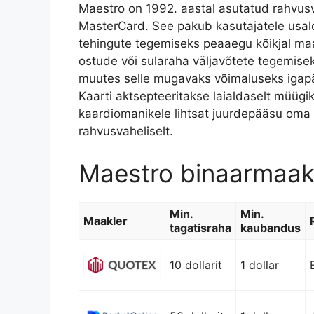
Maestro on 1992. aastal asutatud rahvus
MasterCard. See pakub kasutajatele usald
tehingute tegemiseks peaaegu kõikjal ma
ostude või sularaha väljavõtete tegemise
muutes selle mugavaks võimaluseks igapä
Kaarti aktsepteeritakse laialdaselt müüg
kaardiomanikele lihtsat juurdepääsu oma ra
rahvusvaheliselt.
Maestro binaarmaak
Min.
Min.
Maakler
tagatisraha
kaubandus
10 dollarit
1 dollar