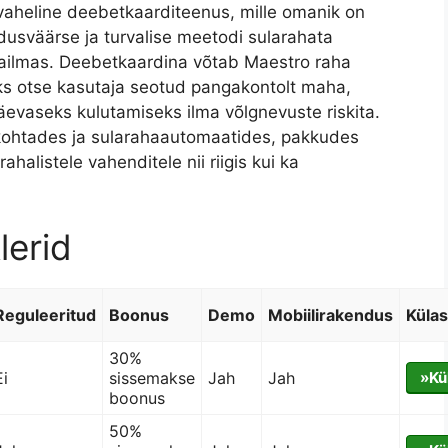
vaheline deebetkaarditeenus, mille omanik on
usväärse ja turvalise meetodi sularahata
ailmas. Deebetkaardina võtab Maestro raha
ks otse kasutaja seotud pangakontolt maha,
evaseks kulutamiseks ilma võlgnevuste riskita.
ikohtades ja sularahaautomaatides, pakkudes
halistele vahenditele nii riigis kui ka
lerid
Reguleeritud
Boonus
Demo
Mobiilirakendus
Küla
30%
Ei
sissemakse
Jah
Jah
»Kü
boonus
50%