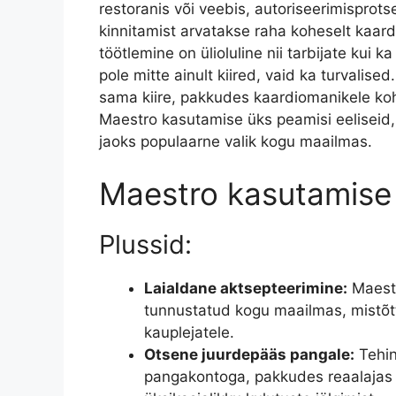
restoranis või veebis, autoriseerimispro
kinnitamist arvatakse raha koheselt kaa
töötlemine on ülioluline nii tarbijate kui
pole mitte ainult kiired, vaid ka turvalis
sama kiire, pakkudes kaardiomanikele ko
Maestro kasutamise üks peamisi eeliseid,
jaoks populaarne valik kogu maailmas.
Maestro kasutamise 
Plussid:
Laialdane aktsepteerimine:
Maestr
tunnustatud kogu maailmas, mistõt
kauplejatele.
Otsene juurdepääs pangale:
Tehin
pangakontoga, pakkudes reaalajas j