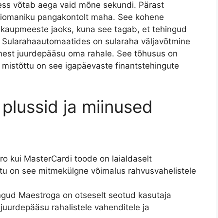
tsess võtab aega vaid mõne sekundi. Pärast
rdiomaniku pangakontolt maha. See kohene
 ka kaupmeeste jaoks, kuna see tagab, et tehingud
ed. Sularahaautomaatides on sularaha väljavõtmine
hest juurdepääsu oma rahale. See tõhusus on
 mistõttu on see igapäevaste finantstehingute
plussid ja miinused
o kui MasterCardi toode on laialdaselt
tu on see mitmekülgne võimalus rahvusvahelistele
gud Maestroga on otseselt seotud kasutaja
uurdepääsu rahalistele vahenditele ja