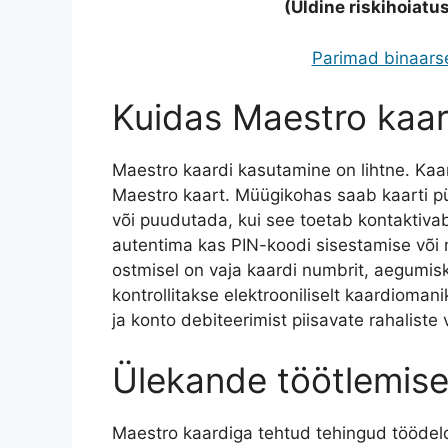
(Üldine riskihoiatus
Parimad binaarse
Kuidas Maestro kaar
Maestro kaardi kasutamine on lihtne. K
Maestro kaart. Müügikohas saab kaarti p
või puudutada, kui see toetab kontaktiva
autentima kas PIN-koodi sisestamise või mõ
ostmisel on vaja kaardi numbrit, aegumis
kontrollitakse elektrooniliselt kaardioma
ja konto debiteerimist piisavate rahalist
Ülekande töötlemis
Maestro kaardiga tehtud tehingud töödel