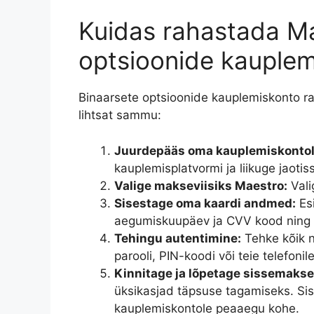
Kuidas rahastada Ma
optsioonide kauplem
Binaarsete optsioonide kauplemiskonto 
lihtsat sammu:
Juurdepääs oma kauplemiskontol
kauplemisplatvormi ja liikuge jaotis
Valige makseviisiks Maestro:
Vali
Sisestage oma kaardi andmed:
Es
aegumiskuupäev ja CVV kood ning 
Tehingu autentimine:
Tehke kõik n
parooli, PIN-koodi või teie telefoni
Kinnitage ja lõpetage sissemakse
üksikasjad täpsuse tagamiseks. Sis
kauplemiskontole peaaegu kohe.