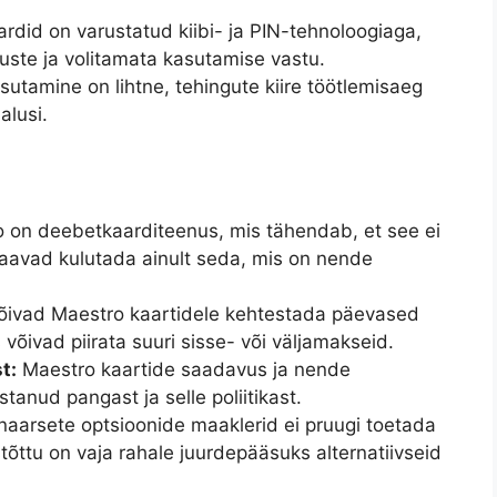
rdid on varustatud kiibi- ja PIN-tehnoloogiaga,
uste ja volitamata kasutamise vastu.
utamine on lihtne, tehingute kiire töötlemisaeg
lusi.
 on deebetkaarditeenus, mis tähendab, et see ei
saavad kulutada ainult seda, mis on nende
vad Maestro kaartidele kehtestada päevased
 võivad piirata suuri sisse- või väljamakseid.
t:
Maestro kaartide saadavus ja nende
stanud pangast ja selle poliitikast.
aarsete optsioonide maaklerid ei pruugi toetada
tõttu on vaja rahale juurdepääsuks alternatiivseid