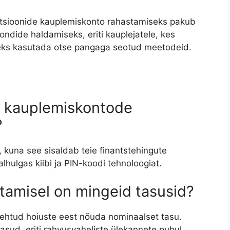
ptsioonide kauplemiskonto rahastamiseks pakub
sfondide haldamiseks, eriti kauplejatele, kes
seks kasutada otse pangaga seotud meetodeid.
 kauplemiskontode
?
 kuna see sisaldab teie finantstehingute
lhulgas kiibi ja PIN-koodi tehnoloogiat.
tamisel on mingeid tasusid?
ehtud hoiuste eest nõuda nominaalset tasu.
asud, eriti rahvusvaheliste ülekannete puhul.