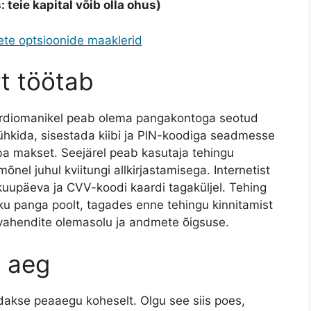
: teie kapital võib olla ohus)
te optsioonide maaklerid
t töötab
aardiomanikel peab olema pangakontoga seotud
ühkida, sisestada kiibi ja PIN-koodiga seadmesse
ba makset. Seejärel peab kasutaja tehingu
nel juhul kviitungi allkirjastamisega. Internetist
kuupäeva ja CVV-koodi kaardi tagaküljel. Tehing
niku panga poolt, tagades enne tehingu kinnitamist
e vahendite olemasolu ja andmete õigsuse.
e aeg
dakse peaaegu koheselt. Olgu see siis poes,