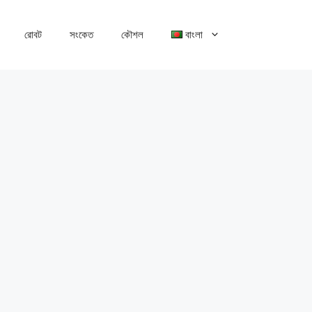
রোবট
সংকেত
কৌশল
বাংলা