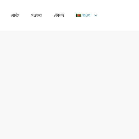
রোবট
সংকেত
কৌশল
বাংলা