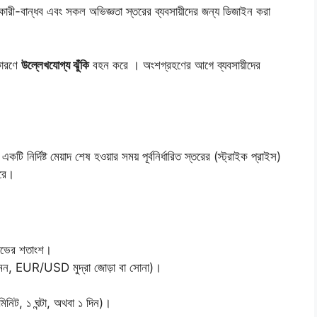
ারকারী-বান্ধব এবং সকল অভিজ্ঞতা স্তরের ব্যবসায়ীদের জন্য ডিজাইন করা
 কারণে
উল্লেখযোগ্য ঝুঁকি
বহন করে । অংশগ্রহণের আগে ব্যবসায়ীদের
 নির্দিষ্ট মেয়াদ শেষ হওয়ার সময় পূর্বনির্ধারিত স্তরের (স্ট্রাইক প্রাইস)
করে।
লাভের শতাংশ।
মন, EUR/USD মুদ্রা জোড়া বা সোনা)।
িনিট, ১ ঘন্টা, অথবা ১ দিন)।