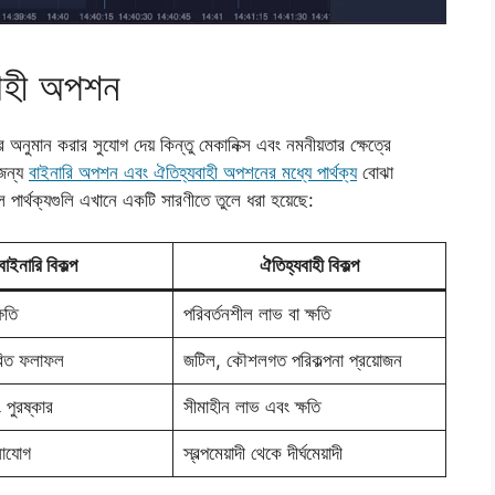
বাহী অপশন
নুমান করার সুযোগ দেয় কিন্তু মেকানিক্স এবং নমনীয়তার ক্ষেত্রে
 জন্য
বাইনারি অপশন এবং ঐতিহ্যবাহী অপশনের মধ্যে পার্থক্য
বোঝা
পার্থক্যগুলি এখানে একটি সারণীতে তুলে ধরা হয়েছে:
বাইনারি বিকল্প
ঐতিহ্যবাহী বিকল্প
ষতি
পরিবর্তনশীল লাভ বা ক্ষতি
ধারিত ফলাফল
জটিল, কৌশলগত পরিকল্পনা প্রয়োজন
 পুরষ্কার
সীমাহীন লাভ এবং ক্ষতি
মনোযোগ
স্বল্পমেয়াদী থেকে দীর্ঘমেয়াদী