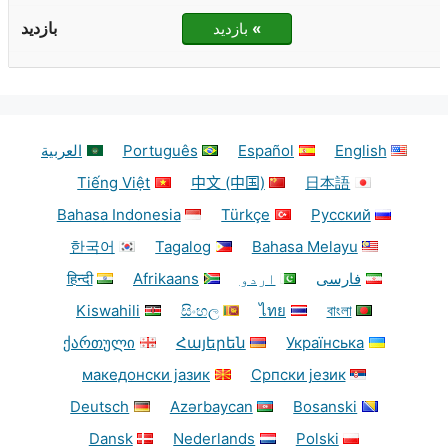
»
بازدید
English
Español
Português
العربية
Tiếng Việt
中文 (中国)
日本語
Bahasa Indonesia
Türkçe
Русский
한국어
Tagalog
Bahasa Melayu
فارسی
اردو
Afrikaans
हिन्दी
Kiswahili
සිංහල
ไทย
বাংলা
ქართული
Հայերեն
Українська
македонски јазик
Српски језик
Deutsch
Azərbaycan
Bosanski
Dansk
Nederlands
Polski