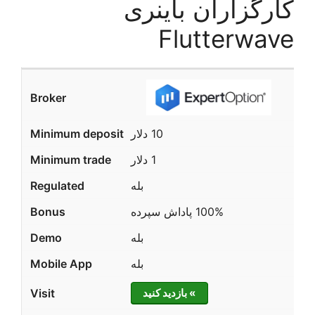
کارگزاران باینری
Flutterwave
10 دلار
1 دلار
بله
100% پاداش سپرده
بله
بله
» بازدید کنید