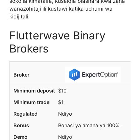
soko la kimataifa, kusaidia biashara kwa zana
wanazohitaji ili kustawi katika uchumi wa
kidijitali.
Flutterwave Binary
Brokers
$10
$1
Ndiyo
Bonasi ya amana ya 100%.
Ndiyo