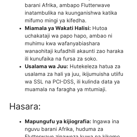
barani Afrika, ambapo Flutterwave
inatambulika na kuunganishwa katika
mifumo mingi ya kifedha.
Miamala ya Wakati Halisi:
Hutoa
uchakataji wa papo hapo, ambao ni
muhimu kwa wafanyabiashara
wanaohitaji kufadhili akaunti zao haraka
ili kunufaika na fursa za soko.
Usalama wa Juu:
Hutekeleza hatua za
usalama za hali ya juu, ikijumuisha utiifu
wa SSL na PCI-DSS, ili kulinda data ya
muamala na faragha ya mtumiaji.
Hasara:
Mapungufu ya kijiografia:
Ingawa ina
nguvu barani Afrika, huduma za
Flutterwave zinaweza kuwa na kikomo