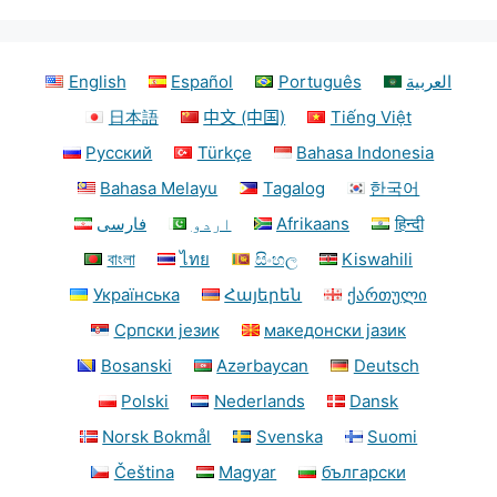
English
Español
Português
العربية
日本語
中文 (中国)
Tiếng Việt
Русский
Türkçe
Bahasa Indonesia
Bahasa Melayu
Tagalog
한국어
فارسی
اردو
Afrikaans
हिन्दी
বাংলা
ไทย
සිංහල
Kiswahili
Українська
Հայերեն
ქართული
Српски језик
македонски јазик
Bosanski
Azərbaycan
Deutsch
Polski
Nederlands
Dansk
Norsk Bokmål
Svenska
Suomi
Čeština
Magyar
български