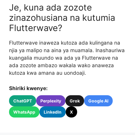
Je, kuna ada zozote
zinazohusiana na kutumia
Flutterwave?
Flutterwave inaweza kutoza ada kulingana na
njia ya malipo na aina ya muamala. Inashauriwa
kuangalia muundo wa ada ya Flutterwave na
ada zozote ambazo wakala wako anaweza
kutoza kwa amana au uondoaji.
Shiriki kwenye:
ChatGPT
Perplexity
Grok
Google AI
WhatsApp
LinkedIn
X