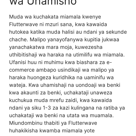
wa Uhamisho
Muda wa kuchakata miamala kwenye
Flutterwave ni mzuri sana, kwa kawaida
hutokea katika muda halisi au ndani ya sekunde
chache. Malipo yanayofanywa kupitia jukwaa
yanachakatwa mara moja, kuwezesha
uthibitishaji wa haraka na utimilifu wa miamala.
Ufanisi huu ni muhimu kwa biashara za e-
commerce ambapo usindikaji wa malipo ya
haraka huongeza kuridhika na uaminifu wa
wateja. Kwa uhamishaji na uondoaji wa benki
kwa akaunti za benki, uchakataji unaweza
kuchukua muda mrefu zaidi, kwa kawaida
ndani ya siku 1-3 za kazi kulingana na ratiba ya
uchakataji wa benki na utata wa muamala.
Miundombinu thabiti ya Flutterwave
huhakikisha kwamba miamala yote