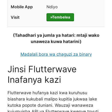
Ndiyo
»Tembelea
(Tahadhari ya jumla ya hatari: mtaji wako
unaweza kuwa hatarini)
Madalali bora wa chaguzi za binary
Jinsi Flutterwave
Inafanya kazi
Flutterwave hufanya kazi kwa kuruhusu
biashara kukubali malipo kupitia jukwaa lake
kutoka popote duniani. Wauzaji wanaweza
kujumuisha API ya Flutterwave kwenye tovuti