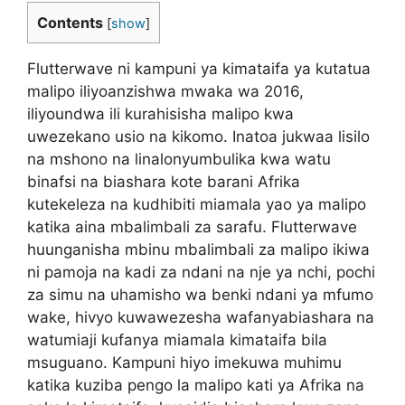
Contents
[
show
]
Flutterwave ni kampuni ya kimataifa ya kutatua
malipo iliyoanzishwa mwaka wa 2016,
iliyoundwa ili kurahisisha malipo kwa
uwezekano usio na kikomo. Inatoa jukwaa lisilo
na mshono na linalonyumbulika kwa watu
binafsi na biashara kote barani Afrika
kutekeleza na kudhibiti miamala yao ya malipo
katika aina mbalimbali za sarafu. Flutterwave
huunganisha mbinu mbalimbali za malipo ikiwa
ni pamoja na kadi za ndani na nje ya nchi, pochi
za simu na uhamisho wa benki ndani ya mfumo
wake, hivyo kuwawezesha wafanyabiashara na
watumiaji kufanya miamala kimataifa bila
msuguano. Kampuni hiyo imekuwa muhimu
katika kuziba pengo la malipo kati ya Afrika na