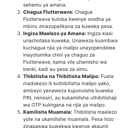
sehemu ya amana.
Chagua Flutterwave:
Chagua
Flutterwave kutoka kwenye orodha ya
mbinu zinazopatikana za kuweka pesa.
Ingiza Maelezo ya Amana:
Ingiza kiasi
unachotaka kuweka. Unaweza kuombwa
kuchagua njia ya malipo unayopendelea
inayotumika chini ya chaguo za
Flutterwave, kama vile uhamisho wa
benki, kadi au pesa za simu.
Thibitisha na Thibitisha Malipo:
Fuata
madokezo ili kuthibitisha malipo yako,
ambayo yanaweza kujumuisha kuweka
PIN, nenosiri, au kukamilisha uthibitishaji
wa OTP kulingana na njia ya malipo.
Kamilisha Muamala:
Thibitisha maelezo
yote na ukamilishe muamala. Pesa hizo
zinapaswa kuwekwa kwenye akaunti