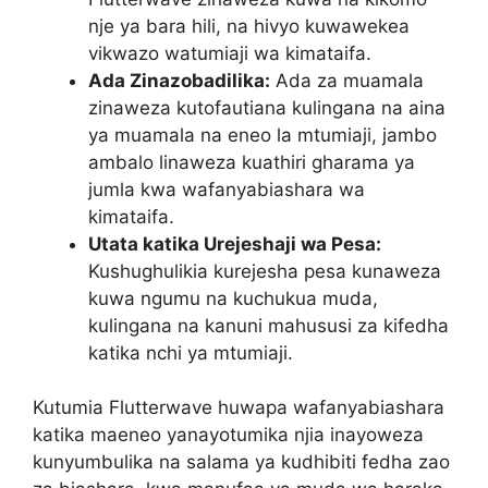
nje ya bara hili, na hivyo kuwawekea
vikwazo watumiaji wa kimataifa.
Ada Zinazobadilika:
Ada za muamala
zinaweza kutofautiana kulingana na aina
ya muamala na eneo la mtumiaji, jambo
ambalo linaweza kuathiri gharama ya
jumla kwa wafanyabiashara wa
kimataifa.
Utata katika Urejeshaji wa Pesa:
Kushughulikia kurejesha pesa kunaweza
kuwa ngumu na kuchukua muda,
kulingana na kanuni mahususi za kifedha
katika nchi ya mtumiaji.
Kutumia Flutterwave huwapa wafanyabiashara
katika maeneo yanayotumika njia inayoweza
kunyumbulika na salama ya kudhibiti fedha zao