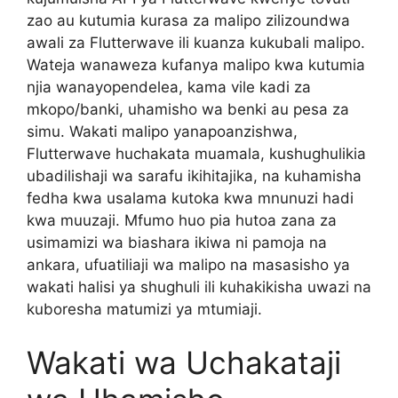
zao au kutumia kurasa za malipo zilizoundwa
awali za Flutterwave ili kuanza kukubali malipo.
Wateja wanaweza kufanya malipo kwa kutumia
njia wanayopendelea, kama vile kadi za
mkopo/banki, uhamisho wa benki au pesa za
simu. Wakati malipo yanapoanzishwa,
Flutterwave huchakata muamala, kushughulikia
ubadilishaji wa sarafu ikihitajika, na kuhamisha
fedha kwa usalama kutoka kwa mnunuzi hadi
kwa muuzaji. Mfumo huo pia hutoa zana za
usimamizi wa biashara ikiwa ni pamoja na
ankara, ufuatiliaji wa malipo na masasisho ya
wakati halisi ya shughuli ili kuhakikisha uwazi na
kuboresha matumizi ya mtumiaji.
Wakati wa Uchakataji