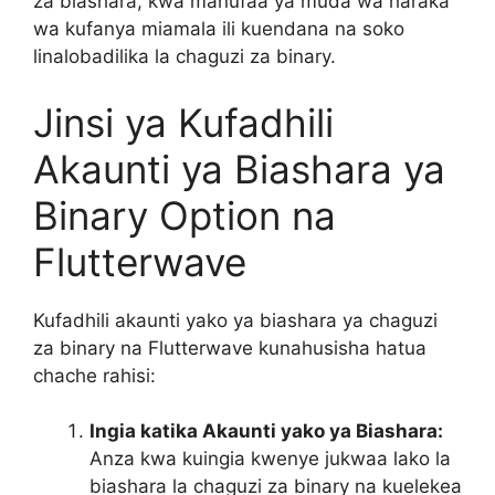
za biashara, kwa manufaa ya muda wa haraka
wa kufanya miamala ili kuendana na soko
linalobadilika la chaguzi za binary.
Jinsi ya Kufadhili
Akaunti ya Biashara ya
Binary Option na
Flutterwave
Kufadhili akaunti yako ya biashara ya chaguzi
za binary na Flutterwave kunahusisha hatua
chache rahisi:
Ingia katika Akaunti yako ya Biashara:
Anza kwa kuingia kwenye jukwaa lako la
biashara la chaguzi za binary na kuelekea