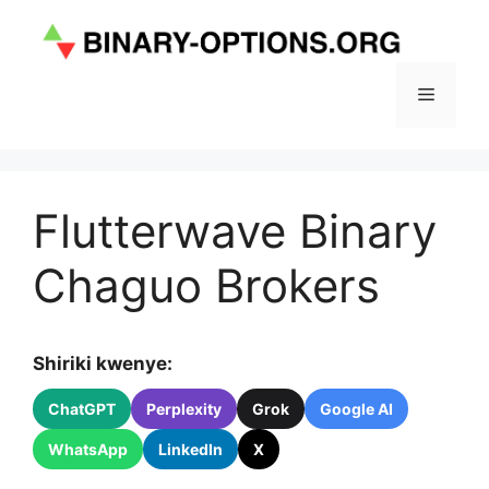
Skip
to
content
Menu
Flutterwave Binary
Chaguo Brokers
Shiriki kwenye:
ChatGPT
Perplexity
Grok
Google AI
WhatsApp
LinkedIn
X