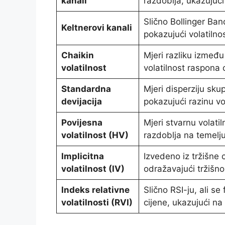
kanali
razdoblja, ukazujući 
Slično Bollinger Ban
Keltnerovi kanali
pokazujući volatilnos
Chaikin
Mjeri razliku između 
volatilnost
volatilnost raspona 
Standardna
Mjeri disperziju skup
devijacija
pokazujući razinu vol
Povijesna
Mjeri stvarnu volati
volatilnost (HV)
razdoblja na temelju
Implicitna
Izvedeno iz tržišne c
volatilnost (IV)
odražavajući tržišno
Indeks relativne
Slično RSI-ju, ali se
volatilnosti (RVI)
cijene, ukazujući na 