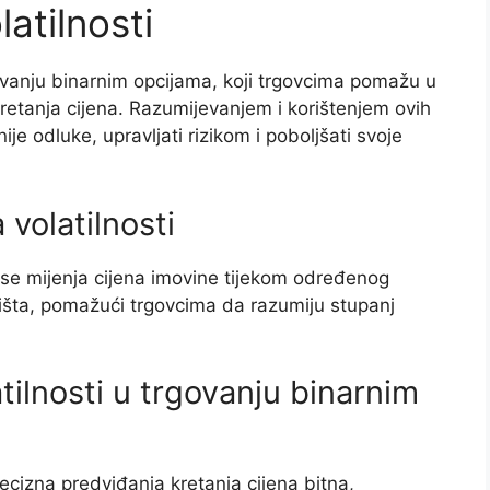
atilnosti
trgovanju binarnim opcijama, koji trgovcima pomažu u
 kretanja cijena. Razumijevanjem i korištenjem ovih
ije odluke, upravljati rizikom i poboljšati svoje
volatilnosti
m se mijenja cijena imovine tijekom određenog
žišta, pomažući trgovcima da razumiju stupanj
tilnosti u trgovanju binarnim
ecizna predviđanja kretanja cijena bitna,