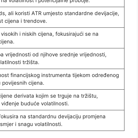
na volatilnost i potencijalne proboje.
ds, ali koristi ATR umjesto standardne devijacije,
t cijena i trendove.
visokih i niskih cijena, fokusirajući se na
cijena.
a vrijednosti od njihove srednje vrijednosti,
atilnosti tržišta.
lnost financijskog instrumenta tijekom određenog
 povijesnih cijena.
ijene derivata kojim se trguje na tržištu,
 viđenje buduće volatilnosti.
 fokusira na standardnu ​​devijaciju promjena
smjer i snagu volatilnosti.