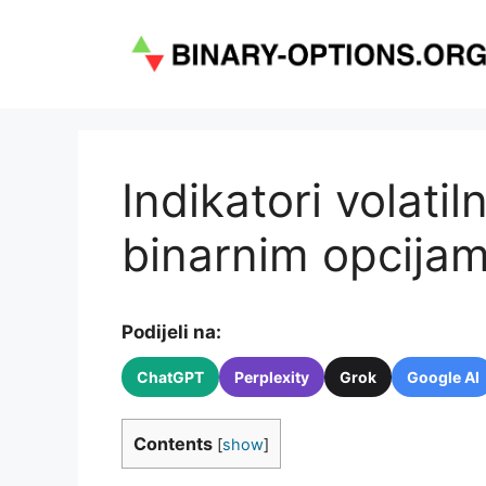
Preskoči
na
sadržaj
Indikatori volatil
binarnim opcija
Podijeli na:
ChatGPT
Perplexity
Grok
Google AI
Contents
[
show
]