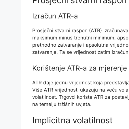
Prosječni stvarni raspon
Izračun ATR-a
Prosječni stvarni raspon (ATR) izračunav
maksimum minus trenutni minimum, apsol
prethodno zatvaranje i apsolutna vrijedn
zatvaranje. Ta se vrijednost zatim izraču
Korištenje ATR-a za mjerenje v
ATR daje jednu vrijednost koja predstavlj
Više ATR vrijednosti ukazuju na veću volat
volatilnost. Trgovci koriste ATR za postavl
na temelju tržišnih uvjeta.
Implicitna volatilnost