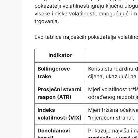
pokazatelji volatilnosti igraju ključnu ul
visoke i niske volatilnosti, omogućujući im
trgovanja.
Evo tablice najčešćih pokazatelja volatilno
Indikator
Bollingerove
Koristi standardnu ​​
trake
cijena, ukazujući na 
Prosječni stvarni
Mjeri volatilnost tr
raspon (ATR)
određenog razdoblja,
Indeks
Mjeri tržišna očekiv
volatilnosti (VIX)
“mjeračem straha”.
Donchianovi
Prikazuje najvišu i 