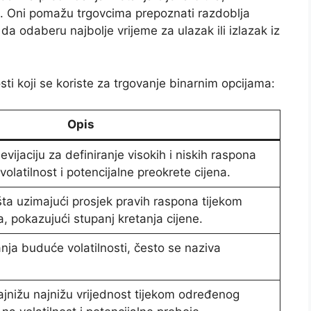
ogu. Oni pomažu trgovcima prepoznati razdoblja
 da odaberu najbolje vrijeme za ulazak ili izlazak iz
sti koji se koriste za trgovanje binarnim opcijama:
Opis
devijaciju za definiranje visokih i niskih raspona
volatilnost i potencijalne preokrete cijena.
žišta uzimajući prosjek pravih raspona tijekom
 pokazujući stupanj kretanja cijene.
anja buduće volatilnosti, često se naziva
najnižu najnižu vrijednost tijekom određenog