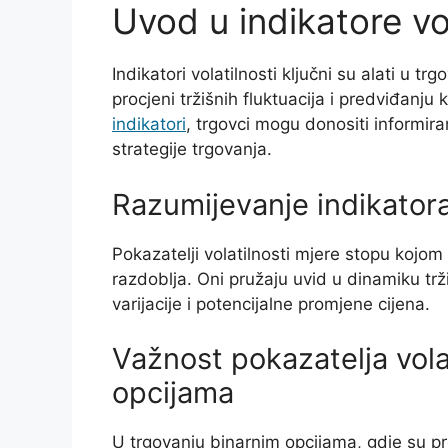
Uvod u indikatore vol
Indikatori volatilnosti ključni su alati u 
procjeni tržišnih fluktuacija i predviđanju
indikatori
, trgovci mogu donositi informiran
strategije trgovanja.
Razumijevanje indikatora 
Pokazatelji volatilnosti mjere stopu kojo
razdoblja. Oni pružaju uvid u dinamiku tr
varijacije i potencijalne promjene cijena.
Važnost pokazatelja vola
opcijama
U trgovanju binarnim opcijama, gdje su pr