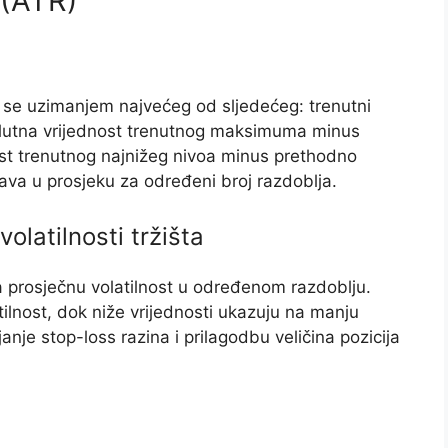
 (ATR)
a se uzimanjem najvećeg od sljedećeg: trenutni
utna vrijednost trenutnog maksimuma minus
ost trenutnog najnižeg nivoa minus prethodno
nava u prosjeku za određeni broj razdoblja.
olatilnosti tržišta
a prosječnu volatilnost u određenom razdoblju.
ilnost, dok niže vrijednosti ukazuju na manju
janje stop-loss razina i prilagodbu veličina pozicija