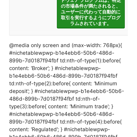
トウェア プログラムは、特定
の市場条件が満たされると、
ユーザーに代わって自動的に
取引を実行するようにプログ
ラムされています。
@media only screen and (max-width: 768px){
#nichetablewpwp-b1e4ebb6-50b6-486d-
899b-7d0187f94fbf td:nth-of-type(1):before{
content: ‘Broker’; } #nichetablewpwp-
b1e4ebb6-50b6-486d-899b-7d0187f94fbf
td:nth-of-type(2):before{ content: ‘Minimum
deposit’; } #nichetablewpwp-b1e4ebb6-50b6-
486d-899b-7d0187f94fbf td:nth-of-
type(3):before{ content: ‘Minimum trade’; }
#nichetablewpwp-b1e4ebb6-50b6-486d-
899b-7d0187f94fbf td:nth-of-type(4):before{
content: ‘Regulated’; } #nichetablewpwp-