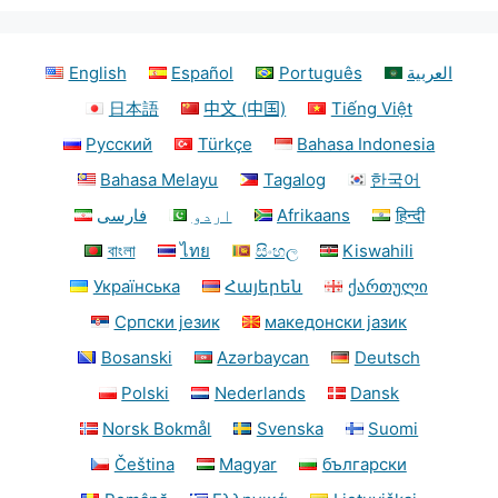
English
Español
Português
العربية
日本語
中文 (中国)
Tiếng Việt
Русский
Türkçe
Bahasa Indonesia
Bahasa Melayu
Tagalog
한국어
فارسی
اردو
Afrikaans
हिन्दी
বাংলা
ไทย
සිංහල
Kiswahili
Українська
Հայերեն
ქართული
Српски језик
македонски јазик
Bosanski
Azərbaycan
Deutsch
Polski
Nederlands
Dansk
Norsk Bokmål
Svenska
Suomi
Čeština
Magyar
български