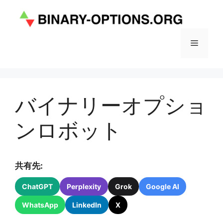
コ
ン
テ
ン
メ
ツ
へ
ニ
ス
キ
バイナリーオプショ
ュ
ッ
プ
ンロボット
ー
共有先:
ChatGPT
Perplexity
Grok
Google AI
WhatsApp
LinkedIn
X