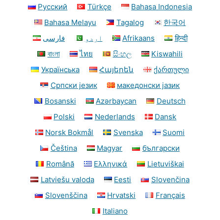
Русский
Türkçe
Bahasa Indonesia
Bahasa Melayu
Tagalog
한국어
فارسی
اردو
Afrikaans
हिन्दी
বাংলা
ไทย
සිංහල
Kiswahili
Українська
Հայերեն
ქართული
Српски језик
македонски јазик
Bosanski
Azərbaycan
Deutsch
Polski
Nederlands
Dansk
Norsk Bokmål
Svenska
Suomi
Čeština
Magyar
български
Română
Ελληνικά
Lietuviškai
Latviešu valoda
Eesti
Slovenčina
Slovenščina
Hrvatski
Français
Italiano