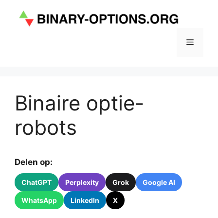
Ga
naar
de
inhoud
Menu
Binaire optie-
robots
Delen op:
ChatGPT
Perplexity
Grok
Google AI
WhatsApp
LinkedIn
X