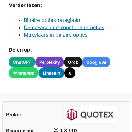
Verder lezen:
Binaire optiestrategieën
Demo-account voor binaire opties
Makelaars in binaire opties
Delen op:
ChatGPT
Perplexity
Grok
Google AI
WhatsApp
LinkedIn
X
🥇 9.8 / 10