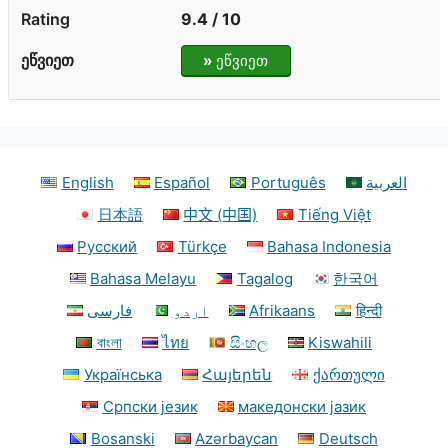
9.4 / 10
»
ეწვიეთ
English
Español
Português
العربية
日本語
中文 (中国)
Tiếng Việt
Русский
Türkçe
Bahasa Indonesia
Bahasa Melayu
Tagalog
한국어
فارسی
اردو
Afrikaans
हिन्दी
বাংলা
ไทย
සිංහල
Kiswahili
Українська
Հայերեն
ქართული
Српски језик
македонски јазик
Bosanski
Azərbaycan
Deutsch