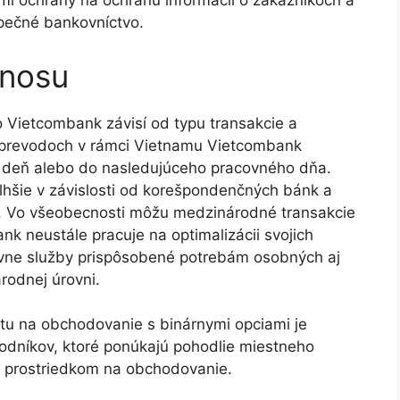
ami ochrany na ochranu informácií o zákazníkoch a
ezpečné bankovníctvo.
enosu
 Vietcombank závisí od typu transakcie a
ch prevodoch v rámci Vietnamu Vietcombank
tý deň alebo do nasledujúceho pracovného dňa.
hšie v závislosti od korešpondenčných bánk a
iny. Vo všeobecnosti môžu medzinárodné transakcie
nk neustále pracuje na optimalizácii svojich
ívne služby prispôsobené potrebám osobných aj
rodnej úrovni.
tu na obchodovanie s binárnymi opciami je
odníkov, ktoré ponúkajú pohodlie miestneho
m prostriedkom na obchodovanie.