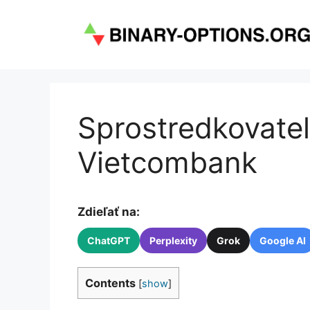
Preskočiť
na
obsah
Sprostredkovatel
Vietcombank
Zdieľať na:
ChatGPT
Perplexity
Grok
Google AI
Contents
[
show
]