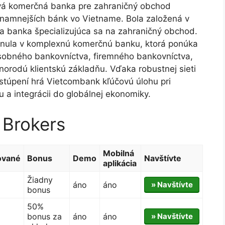
vá komerčná banka pre zahraničný obchod
znamnejších bánk vo Vietname. Bola založená v
a banka špecializujúca sa na zahraničný obchod.
inula v komplexnú komerčnú banku, ktorá ponúka
osobného bankovníctva, firemného bankovníctva,
znorodú klientskú základňu. Vďaka robustnej sieti
túpení hrá Vietcombank kľúčovú úlohu pri
a integrácii do globálnej ekonomiky.
 Brokers
Mobilná
ované
Bonus
Demo
Navštívte
aplikácia
Žiadny
áno
áno
» Navštívte
bonus
50%
bonus za
áno
áno
» Navštívte