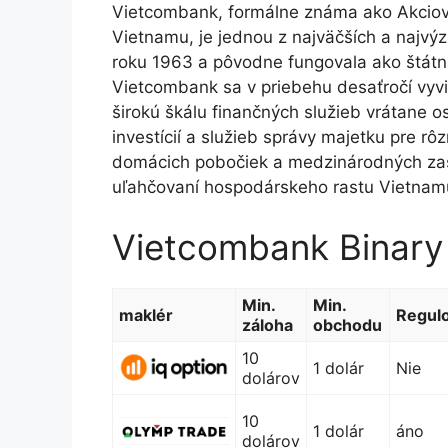
Vietcombank, formálne známa ako Akcio
Vietnamu, je jednou z najväčších a najvý
roku 1963 a pôvodne fungovala ako štátn
Vietcombank sa v priebehu desaťročí vyv
širokú škálu finančných služieb vrátane 
investícií a služieb správy majetku pre rô
domácich pobočiek a medzinárodných zas
uľahčovaní hospodárskeho rastu Vietnamu 
Vietcombank Binary
Min.
Min.
maklér
Regul
záloha
obchodu
10
1 dolár
Nie
dolárov
10
1 dolár
áno
dolárov