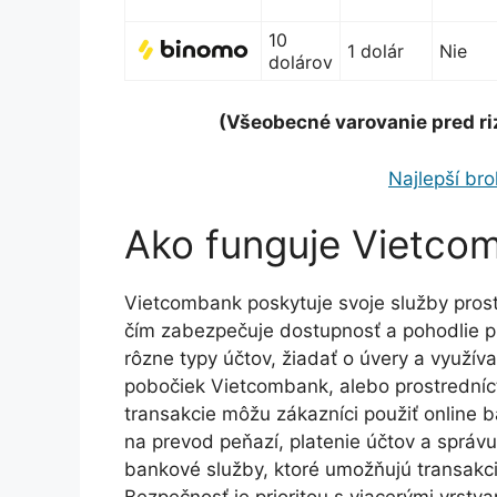
10
1 dolár
Nie
dolárov
(Všeobecné varovanie pred ri
Najlepší bro
Ako funguje Vietco
Vietcombank poskytuje svoje služby prost
čím zabezpečuje dostupnosť a pohodlie pr
rôzne typy účtov, žiadať o úvery a využív
pobočiek Vietcombank, alebo prostredníct
transakcie môžu zákazníci použiť online 
na prevod peňazí, platenie účtov a správ
bankové služby, ktoré umožňujú transakci