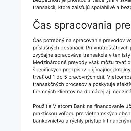
Bezpečnosť je prioritou s viacerými vrstv
transakcií, ktoré zaisťujú spoľahlivé a b
Čas spracovania pr
Čas potrebný na spracovanie prevodov vo
príslušných destinácií. Pri vnútroštátny
zvyčajne spracováva transakcie v ten is
Medzinárodné prevody však môžu trvať dl
špecifických predpisov prijímajúcej kraj
trvať od 1 do 5 pracovných dní. Vietcomba
transakčných procesov a poskytuje efekt
firemných klientov na domácej aj medziná
Použitie Vietcom Bank na financovanie úč
praktickou voľbou pre vietnamských obch
bankovníctva a rýchly prístup k finančný