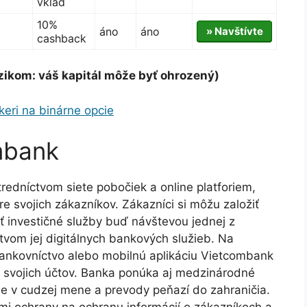
vklad
10%
áno
áno
» Navštívte
cashback
zikom: váš kapitál môže byť ohrozený)
keri na binárne opcie
mbank
redníctvom siete pobočiek a online platforiem,
e svojich zákazníkov. Zákazníci si môžu založiť
ať investičné služby buď návštevou jednej z
vom jej digitálnych bankových služieb. Na
bankovníctvo alebo mobilnú aplikáciu Vietcombank
u svojich účtov. Banka ponúka aj medzinárodné
e v cudzej mene a prevody peňazí do zahraničia.