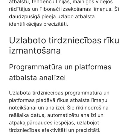
atbalstu, tendenču līnijas, mainīgos vidējos
rādītājus un Fibonači izsekošanas līmeņus. Šī
daudzpusīgā pieeja uzlabo atbalsta
identifikācijas precizitāti.
Uzlaboto tirdzniecības rīku
izmantošana
Programmatūra un platformas
atbalsta analīzei
Uzlabota tirdzniecības programmatūra un
platformas piedāvā rīkus atbalsta līmeņu
noteikšanai un analīzei. Šie rīki nodrošina
reāllaika datus, automatizētu analīzi un
atpakaļpārbaudes iespējas, uzlabojot
tirdzniecības efektivitāti un precizitāti.