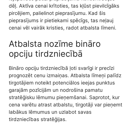
dēļ. Aktīva cenai krītoties, tas kļūst pievilcīgāks
pircējiem, palielinot pieprasījumu. Kad šis
pieprasījums ir pietiekami spēcīgs, tas neļauj
cenai vēl vairāk kristies, radot atbalsta līmeni.
Atbalsta nozīme bināro
opciju tirdzniecībā
Bināro opciju tirdzniecībā ļoti svarīgi ir precīzi
prognozēt cenu izmaiņas. Atbalsta līmeņi palīdz
tirgotājiem noteikt potenciālos ieejas punktus
garajām pozīcijām un nodrošina pamatu
stratēģisku lēmumu pieņemšanai. Saprotot, kur
cena varētu atrast atbalstu, tirgotāji var pieņemt
labākus lēmumus un uzlabot savas
tirdzniecības stratēģijas.