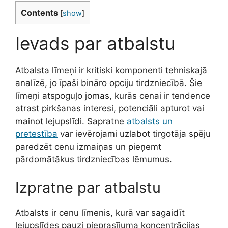
Contents
[
show
]
Ievads par atbalstu
Atbalsta līmeņi ir kritiski komponenti tehniskajā
analīzē, jo īpaši bināro opciju tirdzniecībā. Šie
līmeņi atspoguļo jomas, kurās cenai ir tendence
atrast pirkšanas interesi, potenciāli apturot vai
mainot lejupslīdi. Sapratne
atbalsts un
pretestība
var ievērojami uzlabot tirgotāja spēju
paredzēt cenu izmaiņas un pieņemt
pārdomātākus tirdzniecības lēmumus.
Izpratne par atbalstu
Atbalsts ir cenu līmenis, kurā var sagaidīt
lejupslīdes pauzi pieprasījuma koncentrācijas