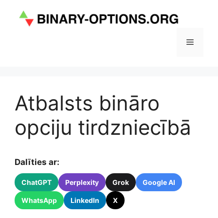
Doties
uz
saturu
Izvēlne
Atbalsts bināro
opciju tirdzniecībā
Dalīties ar:
ChatGPT
Perplexity
Grok
Google AI
WhatsApp
LinkedIn
X