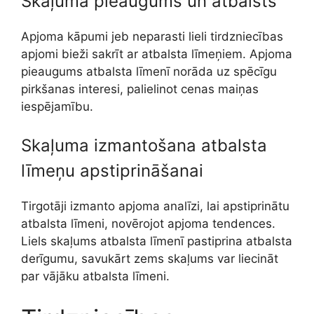
Skaļuma pieaugums un atbalsts
Apjoma kāpumi jeb neparasti lieli tirdzniecības
apjomi bieži sakrīt ar atbalsta līmeņiem. Apjoma
pieaugums atbalsta līmenī norāda uz spēcīgu
pirkšanas interesi, palielinot cenas maiņas
iespējamību.
Skaļuma izmantošana atbalsta
līmeņu apstiprināšanai
Tirgotāji izmanto apjoma analīzi, lai apstiprinātu
atbalsta līmeni, novērojot apjoma tendences.
Liels skaļums atbalsta līmenī pastiprina atbalsta
derīgumu, savukārt zems skaļums var liecināt
par vājāku atbalsta līmeni.