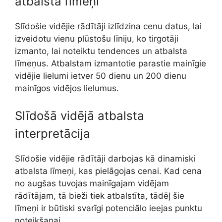
atbalsta līmeņi
Slīdošie vidējie rādītāji izlīdzina cenu datus, lai
izveidotu vienu plūstošu līniju, ko tirgotāji
izmanto, lai noteiktu tendences un atbalsta
līmeņus. Atbalstam izmantotie parastie mainīgie
vidējie lielumi ietver 50 dienu un 200 dienu
mainīgos vidējos lielumus.
Slīdošā vidējā atbalsta
interpretācija
Slīdošie vidējie rādītāji darbojas kā dinamiski
atbalsta līmeņi, kas pielāgojas cenai. Kad cena
no augšas tuvojas mainīgajam vidējam
rādītājam, tā bieži tiek atbalstīta, tādēļ šie
līmeņi ir būtiski svarīgi potenciālo ieejas punktu
noteikšanai.