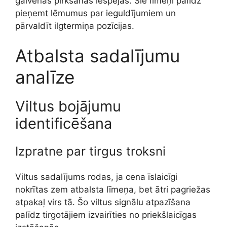
galvenās pirkšanas iespējas. Šie līmeņi palīdz
pieņemt lēmumus par ieguldījumiem un
pārvaldīt ilgtermiņa pozīcijas.
Atbalsta sadalījumu
analīze
Viltus bojājumu
identificēšana
Izpratne par tirgus troksni
Viltus sadalījums rodas, ja cena īslaicīgi
nokrītas zem atbalsta līmeņa, bet ātri pagriežas
atpakaļ virs tā. Šo viltus signālu atpazīšana
palīdz tirgotājiem izvairīties no priekšlaicīgas