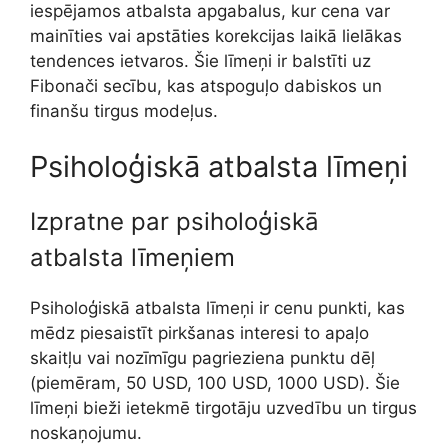
iespējamos atbalsta apgabalus, kur cena var
mainīties vai apstāties korekcijas laikā lielākas
tendences ietvaros. Šie līmeņi ir balstīti uz
Fibonači secību, kas atspoguļo dabiskos un
finanšu tirgus modeļus.
Psiholoģiskā atbalsta līmeņi
Izpratne par psiholoģiskā
atbalsta līmeņiem
Psiholoģiskā atbalsta līmeņi ir cenu punkti, kas
mēdz piesaistīt pirkšanas interesi to apaļo
skaitļu vai nozīmīgu pagrieziena punktu dēļ
(piemēram, 50 USD, 100 USD, 1000 USD). Šie
līmeņi bieži ietekmē tirgotāju uzvedību un tirgus
noskaņojumu.