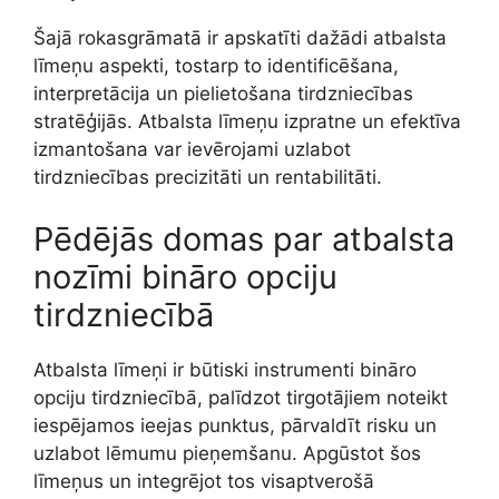
Šajā rokasgrāmatā ir apskatīti dažādi atbalsta
līmeņu aspekti, tostarp to identificēšana,
interpretācija un pielietošana tirdzniecības
stratēģijās. Atbalsta līmeņu izpratne un efektīva
izmantošana var ievērojami uzlabot
tirdzniecības precizitāti un rentabilitāti.
Pēdējās domas par atbalsta
nozīmi bināro opciju
tirdzniecībā
Atbalsta līmeņi ir būtiski instrumenti bināro
opciju tirdzniecībā, palīdzot tirgotājiem noteikt
iespējamos ieejas punktus, pārvaldīt risku un
uzlabot lēmumu pieņemšanu. Apgūstot šos
līmeņus un integrējot tos visaptverošā