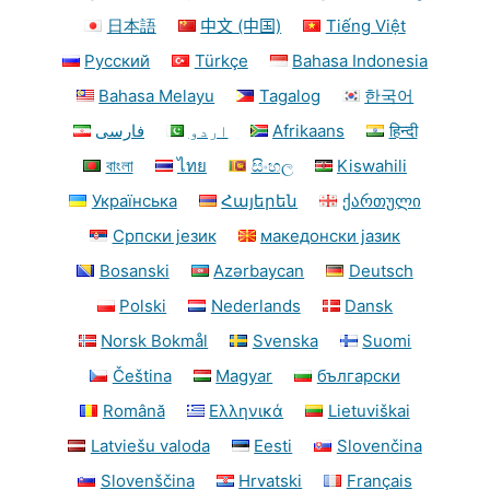
日本語
中文 (中国)
Tiếng Việt
Русский
Türkçe
Bahasa Indonesia
Bahasa Melayu
Tagalog
한국어
فارسی
اردو
Afrikaans
हिन्दी
বাংলা
ไทย
සිංහල
Kiswahili
Українська
Հայերեն
ქართული
Српски језик
македонски јазик
Bosanski
Azərbaycan
Deutsch
Polski
Nederlands
Dansk
Norsk Bokmål
Svenska
Suomi
Čeština
Magyar
български
Română
Ελληνικά
Lietuviškai
Latviešu valoda
Eesti
Slovenčina
Slovenščina
Hrvatski
Français