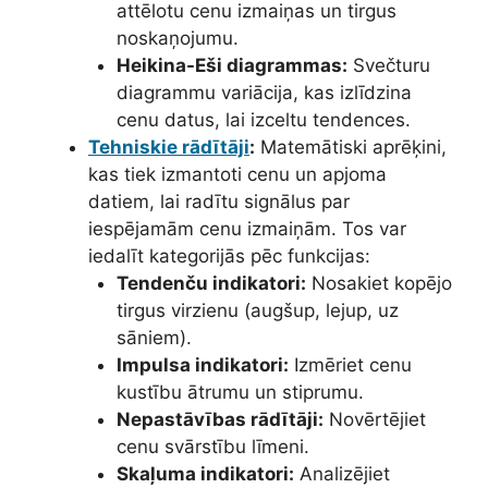
attēlotu cenu izmaiņas un tirgus
noskaņojumu.
Heikina-Eši diagrammas:
Svečturu
diagrammu variācija, kas izlīdzina
cenu datus, lai izceltu tendences.
Tehniskie rādītāji
:
Matemātiski aprēķini,
kas tiek izmantoti cenu un apjoma
datiem, lai radītu signālus par
iespējamām cenu izmaiņām. Tos var
iedalīt kategorijās pēc funkcijas:
Tendenču indikatori:
Nosakiet kopējo
tirgus virzienu (augšup, lejup, uz
sāniem).
Impulsa indikatori:
Izmēriet cenu
kustību ātrumu un stiprumu.
Nepastāvības rādītāji:
Novērtējiet
cenu svārstību līmeni.
Skaļuma indikatori:
Analizējiet