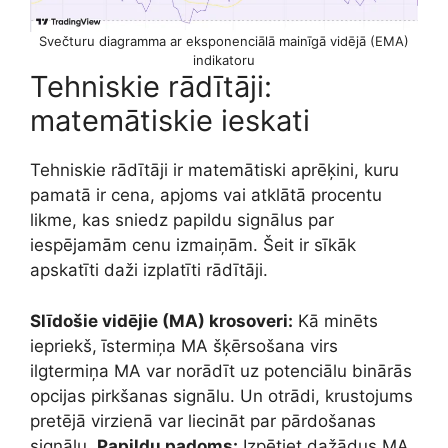
Svečturu diagramma ar eksponenciālā mainīgā vidējā (EMA)
indikatoru
Tehniskie rādītāji:
matemātiskie ieskati
Tehniskie rādītāji ir matemātiski aprēķini, kuru
pamatā ir cena, apjoms vai atklātā procentu
likme, kas sniedz papildu signālus par
iespējamām cenu izmaiņām. Šeit ir sīkāk
apskatīti daži izplatīti rādītāji.
Slīdošie vidējie (MA) krosoveri:
Kā minēts
iepriekš, īstermiņa MA šķērsošana virs
ilgtermiņa MA var norādīt uz potenciālu binārās
opcijas pirkšanas signālu. Un otrādi, krustojums
pretējā virzienā var liecināt par pārdošanas
signālu.
Papildu padoms:
Izpētiet dažādus MA