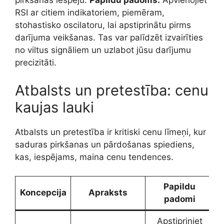
pirkšanas iespēju.
Papildu padoms:
Apvienojiet
RSI ar citiem indikatoriem, piemēram,
stohastisko oscilatoru, lai apstiprinātu pirms
darījuma veikšanas. Tas var palīdzēt izvairīties
no viltus signāliem un uzlabot jūsu darījumu
precizitāti.
Atbalsts un pretestība: cenu
kaujas lauki
Atbalsts un pretestība ir kritiski cenu līmeņi, kur
saduras pirkšanas un pārdošanas spiediens,
kas, iespējams, maina cenu tendences.
Papildu
Koncepcija
Apraksts
padomi
Apstipriniet