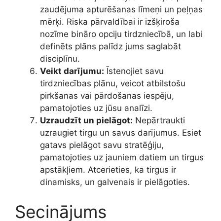
zaudējuma apturēšanas līmeņi un peļņas
mērķi. Riska pārvaldībai ir izšķiroša
nozīme bināro opciju tirdzniecībā, un labi
definēts plāns palīdz jums saglabāt
disciplīnu.
Veikt darījumu:
Īstenojiet savu
tirdzniecības plānu, veicot atbilstošu
pirkšanas vai pārdošanas iespēju,
pamatojoties uz jūsu analīzi.
Uzraudzīt un pielāgot:
Nepārtraukti
uzraugiet tirgu un savus darījumus. Esiet
gatavs pielāgot savu stratēģiju,
pamatojoties uz jauniem datiem un tirgus
apstākļiem. Atcerieties, ka tirgus ir
dinamisks, un galvenais ir pielāgoties.
Secinājums