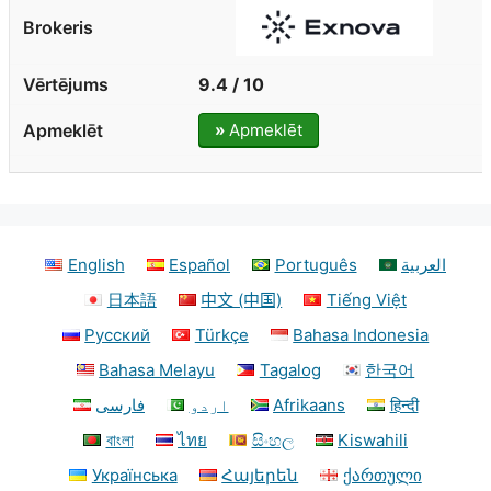
9.4 / 10
»
Apmeklēt
English
Español
Português
العربية
日本語
中文 (中国)
Tiếng Việt
Русский
Türkçe
Bahasa Indonesia
Bahasa Melayu
Tagalog
한국어
فارسی
اردو
Afrikaans
हिन्दी
বাংলা
ไทย
සිංහල
Kiswahili
Українська
Հայերեն
ქართული