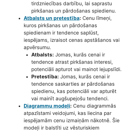
tirdzniecības darbību, lai saprastu
pirkšanas un pārdošanas spiedienu.
Atbalsts un pretestība
:
Cenu līmeņi,
kuros pirkšanas un pārdošanas
spiedienam ir tendence saplūst,
iespējams, izraisot cenas apstāšanos vai
apvērsumu.
Atbalsts:
Jomas, kurās cenai ir
tendence atrast pirkšanas interesi,
potenciāli apturot vai mainot lejupslīdi.
Pretestība:
Jomas, kurās cenai ir
tendence saskarties ar pārdošanas
spiedienu, kas potenciāli var apturēt
vai mainīt augšupejošu tendenci.
Diagrammu modeļi
:
Cenu diagrammās
atpazīstami veidojumi, kas liecina par
iespējamām cenu izmaiņām nākotnē. Šie
modeļi ir balstīti uz vēsturiskiem