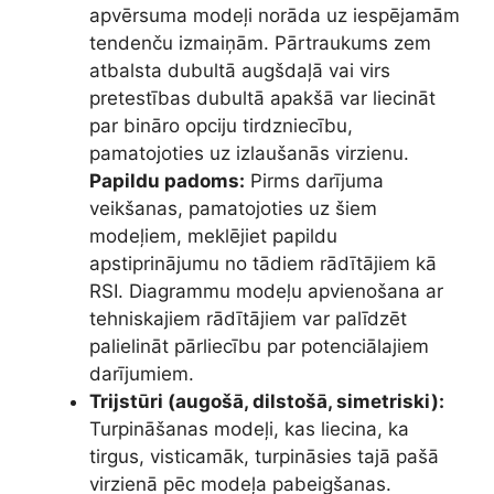
apvērsuma modeļi norāda uz iespējamām
tendenču izmaiņām. Pārtraukums zem
atbalsta dubultā augšdaļā vai virs
pretestības dubultā apakšā var liecināt
par bināro opciju tirdzniecību,
pamatojoties uz izlaušanās virzienu.
Papildu padoms:
Pirms darījuma
veikšanas, pamatojoties uz šiem
modeļiem, meklējiet papildu
apstiprinājumu no tādiem rādītājiem kā
RSI. Diagrammu modeļu apvienošana ar
tehniskajiem rādītājiem var palīdzēt
palielināt pārliecību par potenciālajiem
darījumiem.
Trijstūri (augošā, dilstošā, simetriski):
Turpināšanas modeļi, kas liecina, ka
tirgus, visticamāk, turpināsies tajā pašā
virzienā pēc modeļa pabeigšanas.