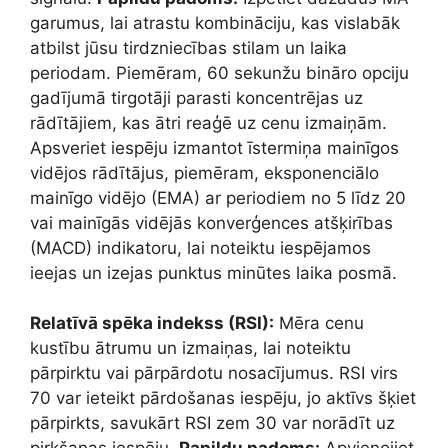
garumus, lai atrastu kombināciju, kas vislabāk
atbilst jūsu tirdzniecības stilam un laika
periodam. Piemēram, 60 sekunžu bināro opciju
gadījumā tirgotāji parasti koncentrējas uz
rādītājiem, kas ātri reaģē uz cenu izmaiņām.
Apsveriet iespēju izmantot īstermiņa mainīgos
vidējos rādītājus, piemēram, eksponenciālo
mainīgo vidējo (EMA) ar periodiem no 5 līdz 20
vai mainīgās vidējās konverģences atšķirības
(MACD) indikatoru, lai noteiktu iespējamos
ieejas un izejas punktus minūtes laika posmā.
Relatīvā spēka indekss (RSI):
Mēra cenu
kustību ātrumu un izmaiņas, lai noteiktu
pārpirktu vai pārpārdotu nosacījumus. RSI virs
70 var ieteikt pārdošanas iespēju, jo aktīvs šķiet
pārpirkts, savukārt RSI zem 30 var norādīt uz