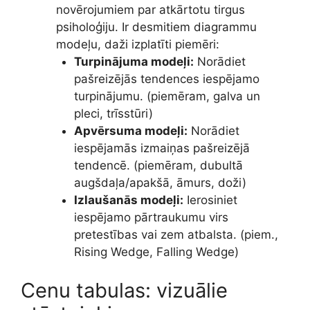
novērojumiem par atkārtotu tirgus
psiholoģiju. Ir desmitiem diagrammu
modeļu, daži izplatīti piemēri:
Turpinājuma modeļi:
Norādiet
pašreizējās tendences iespējamo
turpinājumu. (piemēram, galva un
pleci, trīsstūri)
Apvērsuma modeļi:
Norādiet
iespējamās izmaiņas pašreizējā
tendencē. (piemēram, dubultā
augšdaļa/apakšā, āmurs, doži)
Izlaušanās modeļi:
Ierosiniet
iespējamo pārtraukumu virs
pretestības vai zem atbalsta. (piem.,
Rising Wedge, Falling Wedge)
Cenu tabulas: vizuālie