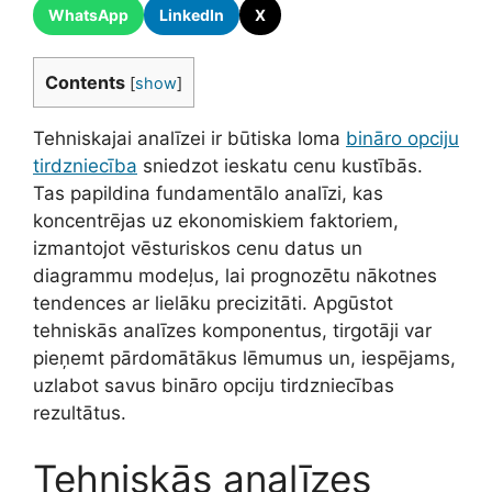
WhatsApp
LinkedIn
X
Contents
[
show
]
Tehniskajai analīzei ir būtiska loma
bināro opciju
tirdzniecība
sniedzot ieskatu cenu kustībās.
Tas papildina fundamentālo analīzi, kas
koncentrējas uz ekonomiskiem faktoriem,
izmantojot vēsturiskos cenu datus un
diagrammu modeļus, lai prognozētu nākotnes
tendences ar lielāku precizitāti. Apgūstot
tehniskās analīzes komponentus, tirgotāji var
pieņemt pārdomātākus lēmumus un, iespējams,
uzlabot savus bināro opciju tirdzniecības
rezultātus.
Tehniskās analīzes