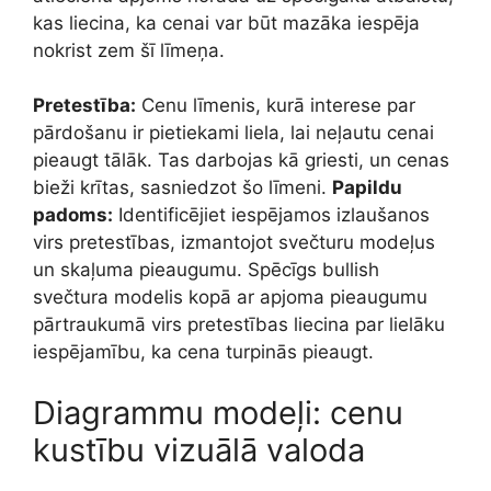
kas liecina, ka cenai var būt mazāka iespēja
nokrist zem šī līmeņa.
Pretestība:
Cenu līmenis, kurā interese par
pārdošanu ir pietiekami liela, lai neļautu cenai
pieaugt tālāk. Tas darbojas kā griesti, un cenas
bieži krītas, sasniedzot šo līmeni.
Papildu
padoms:
Identificējiet iespējamos izlaušanos
virs pretestības, izmantojot svečturu modeļus
un skaļuma pieaugumu. Spēcīgs bullish
svečtura modelis kopā ar apjoma pieaugumu
pārtraukumā virs pretestības liecina par lielāku
iespējamību, ka cena turpinās pieaugt.
Diagrammu modeļi: cenu
kustību vizuālā valoda