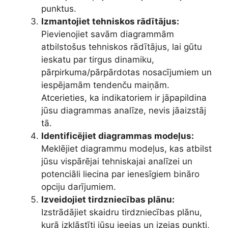
punktus.
Izmantojiet tehniskos rādītājus:
Pievienojiet savām diagrammām
atbilstošus tehniskos rādītājus, lai gūtu
ieskatu par tirgus dinamiku,
pārpirkuma/pārpārdotas nosacījumiem un
iespējamām tendenču maiņām.
Atcerieties, ka indikatoriem ir jāpapildina
jūsu diagrammas analīze, nevis jāaizstāj
tā.
Identificējiet diagrammas modeļus:
Meklējiet diagrammu modeļus, kas atbilst
jūsu vispārējai tehniskajai analīzei un
potenciāli liecina par ienesīgiem bināro
opciju darījumiem.
Izveidojiet tirdzniecības plānu:
Izstrādājiet skaidru tirdzniecības plānu,
kurā izklāstīti jūsu ieejas un izejas punkti,