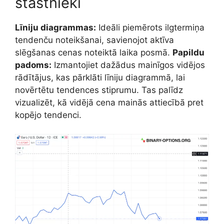
stāstnieki
Līniju diagrammas:
Ideāli piemērots ilgtermiņa
tendenču noteikšanai, savienojot aktīva
slēgšanas cenas noteiktā laika posmā.
Papildu
padoms:
Izmantojiet dažādus mainīgos vidējos
rādītājus, kas pārklāti līniju diagrammā, lai
novērtētu tendences stiprumu. Tas palīdz
vizualizēt, kā vidējā cena mainās attiecībā pret
kopējo tendenci.