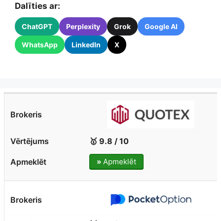
Dalīties ar:
ChatGPT
Perplexity
Grok
Google AI
WhatsApp
LinkedIn
X
🥇 9.8 / 10
»
Apmeklēt