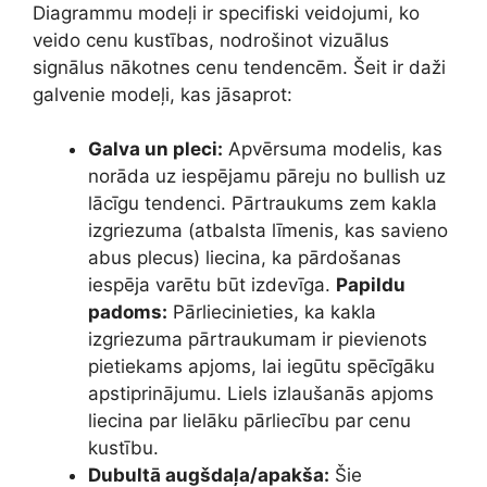
Diagrammu modeļi ir specifiski veidojumi, ko
veido cenu kustības, nodrošinot vizuālus
signālus nākotnes cenu tendencēm. Šeit ir daži
galvenie modeļi, kas jāsaprot:
Galva un pleci:
Apvērsuma modelis, kas
norāda uz iespējamu pāreju no bullish uz
lācīgu tendenci. Pārtraukums zem kakla
izgriezuma (atbalsta līmenis, kas savieno
abus plecus) liecina, ka pārdošanas
iespēja varētu būt izdevīga.
Papildu
padoms:
Pārliecinieties, ka kakla
izgriezuma pārtraukumam ir pievienots
pietiekams apjoms, lai iegūtu spēcīgāku
apstiprinājumu. Liels izlaušanās apjoms
liecina par lielāku pārliecību par cenu
kustību.
Dubultā augšdaļa/apakša:
Šie