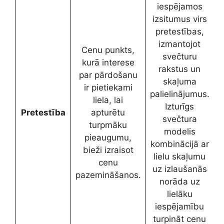
iespējamos
izsitumus virs
pretestības,
izmantojot
Cenu punkts,
svečturu
kurā interese
rakstus un
par pārdošanu
skaļuma
ir pietiekami
palielinājumus.
liela, lai
Izturīgs
Pretestība
apturētu
svečtura
turpmāku
modelis
pieaugumu,
kombinācijā ar
bieži izraisot
lielu skaļumu
cenu
uz izlaušanās
pazemināšanos.
norāda uz
lielāku
iespējamību
turpināt cenu