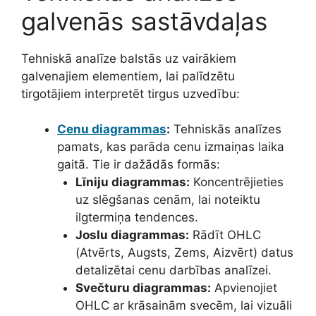
galvenās sastāvdaļas
Tehniskā analīze balstās uz vairākiem
galvenajiem elementiem, lai palīdzētu
tirgotājiem interpretēt tirgus uzvedību:
Cenu diagrammas
:
Tehniskās analīzes
pamats, kas parāda cenu izmaiņas laika
gaitā. Tie ir dažādās formās:
Līniju diagrammas:
Koncentrējieties
uz slēgšanas cenām, lai noteiktu
ilgtermiņa tendences.
Joslu diagrammas:
Rādīt OHLC
(Atvērts, Augsts, Zems, Aizvērt) datus
detalizētai cenu darbības analīzei.
Svečturu diagrammas:
Apvienojiet
OHLC ar krāsainām svecēm, lai vizuāli