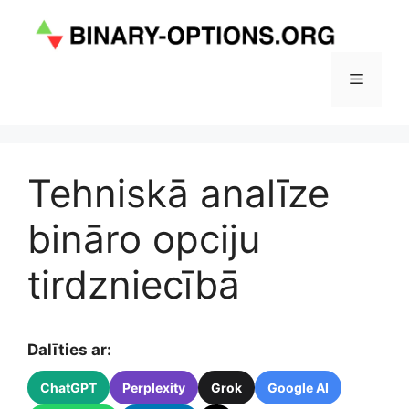
Doties
uz
saturu
Izvēlne
Tehniskā analīze
bināro opciju
tirdzniecībā
Dalīties ar:
ChatGPT
Perplexity
Grok
Google AI