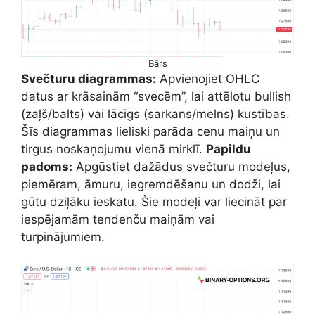
Bārs
Svečturu diagrammas:
Apvienojiet OHLC
datus ar krāsainām “svecēm”, lai attēlotu bullish
(zaļš/balts) vai lācīgs (sarkans/melns) kustības.
Šīs diagrammas lieliski parāda cenu maiņu un
tirgus noskaņojumu vienā mirklī.
Papildu
padoms:
Apgūstiet dažādus svečturu modeļus,
piemēram, āmuru, iegremdēšanu un dodži, lai
gūtu dziļāku ieskatu. Šie modeļi var liecināt par
iespējamām tendenču maiņām vai
turpinājumiem.