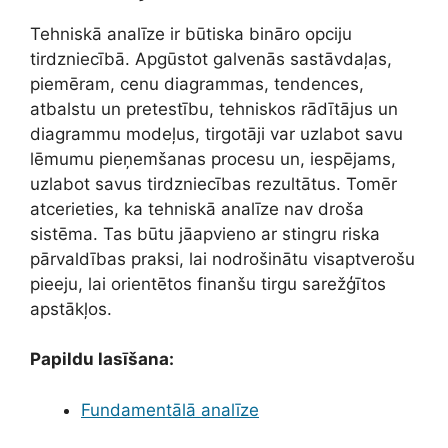
Tehniskā analīze ir būtiska bināro opciju
tirdzniecībā. Apgūstot galvenās sastāvdaļas,
piemēram, cenu diagrammas, tendences,
atbalstu un pretestību, tehniskos rādītājus un
diagrammu modeļus, tirgotāji var uzlabot savu
lēmumu pieņemšanas procesu un, iespējams,
uzlabot savus tirdzniecības rezultātus. Tomēr
atcerieties, ka tehniskā analīze nav droša
sistēma. Tas būtu jāapvieno ar stingru riska
pārvaldības praksi, lai nodrošinātu visaptverošu
pieeju, lai orientētos finanšu tirgu sarežģītos
apstākļos.
Papildu lasīšana:
Fundamentālā analīze