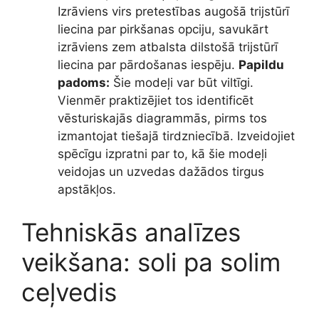
Izrāviens virs pretestības augošā trijstūrī
liecina par pirkšanas opciju, savukārt
izrāviens zem atbalsta dilstošā trijstūrī
liecina par pārdošanas iespēju.
Papildu
padoms:
Šie modeļi var būt viltīgi.
Vienmēr praktizējiet tos identificēt
vēsturiskajās diagrammās, pirms tos
izmantojat tiešajā tirdzniecībā. Izveidojiet
spēcīgu izpratni par to, kā šie modeļi
veidojas un uzvedas dažādos tirgus
apstākļos.
Tehniskās analīzes
veikšana: soli pa solim
ceļvedis