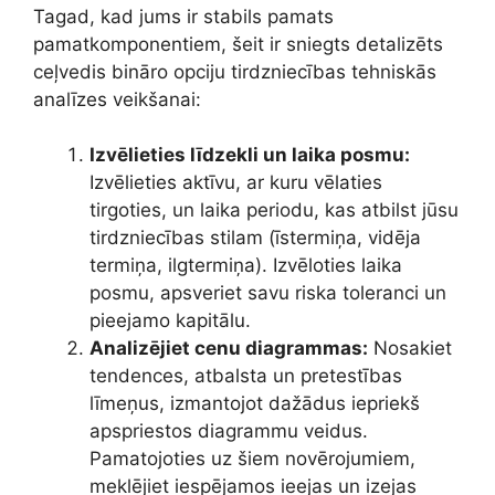
Tagad, kad jums ir stabils pamats
pamatkomponentiem, šeit ir sniegts detalizēts
ceļvedis bināro opciju tirdzniecības tehniskās
analīzes veikšanai:
Izvēlieties līdzekli un laika posmu:
Izvēlieties aktīvu, ar kuru vēlaties
tirgoties, un laika periodu, kas atbilst jūsu
tirdzniecības stilam (īstermiņa, vidēja
termiņa, ilgtermiņa). Izvēloties laika
posmu, apsveriet savu riska toleranci un
pieejamo kapitālu.
Analizējiet cenu diagrammas:
Nosakiet
tendences, atbalsta un pretestības
līmeņus, izmantojot dažādus iepriekš
apspriestos diagrammu veidus.
Pamatojoties uz šiem novērojumiem,
meklējiet iespējamos ieejas un izejas