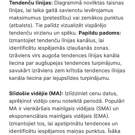
Tendenču līnijas:
Diagrammā novilktas taisnas
līnijas, lai laika gaitā savienotu ievērojamus
maksimumus (pretestību) vai zemākos punktus
(atbalsts). Tie palīdz vizualizēt vispārējo
tendenču virzienu un spēku.
Papildu padoms:
Izmantojiet tendenču līnijas kanālus, lai
identificētu iespējamās izlaušanās zonas.
Izrāviens virs augoša tendences līnijas kanāla
liecina par augšupejas tendences turpinājumu,
savukārt izrāviens zem krītoša tendences līnijas
kanāla liecina par lejupslīdes turpinājumu.
Slīdošie vidējie (MA):
Izlīdziniet cenu datus,
aprēķinot vidējo cenu noteiktā periodā. Populāri
MA ir vienkāršais mainīgais vidējais (SMA) un
eksponenciālais mainīgais vidējais (EMA).
Izmantojiet tos, lai apstiprinātu tendences un
identificētu iespējamos maiņas punktus. Īsāka