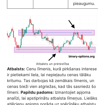
pieaugumu.
Atbalsts un pretestība
Atbalsts:
Cenu līmenis, kurā pirkšanas interese
ir pietiekami liela, lai nepieļautu cenas tālāku
kritumu. Tas darbojas kā zemākais līmenis, un
cenas bieži vien atgriežas, kad tās sasniedz šo
līmeni.
Papildu padoms:
Izmantojiet apjoma
analīzi, lai apstiprinātu atbalsta līmeņus. Lielāks
atlēcienu apjoms norāda uz spēcīgāku atbalstu,