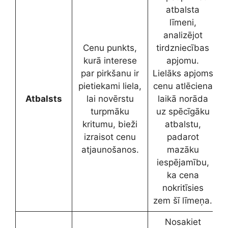
atbalsta
līmeni,
analizējot
Cenu punkts,
tirdzniecības
kurā interese
apjomu.
par pirkšanu ir
Lielāks apjoms
pietiekami liela,
cenu atlēciena
Atbalsts
lai novērstu
laikā norāda
turpmāku
uz spēcīgāku
kritumu, bieži
atbalstu,
izraisot cenu
padarot
atjaunošanos.
mazāku
iespējamību,
ka cena
nokritīsies
zem šī līmeņa.
Nosakiet