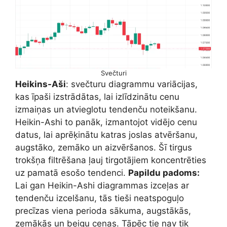
Svečturi
Heikins-Aši
: svečturu diagrammu variācijas,
kas īpaši izstrādātas, lai izlīdzinātu cenu
izmaiņas un atvieglotu tendenču noteikšanu.
Heikin-Ashi to panāk, izmantojot vidējo cenu
datus, lai aprēķinātu katras joslas atvēršanu,
augstāko, zemāko un aizvēršanos. Šī tirgus
trokšņa filtrēšana ļauj tirgotājiem koncentrēties
uz pamatā esošo tendenci.
Papildu padoms:
Lai gan Heikin-Ashi diagrammas izceļas ar
tendenču izcelšanu, tās tieši neatspoguļo
precīzas viena perioda sākuma, augstākās,
zemākās un beigu cenas. Tāpēc tie nav tik