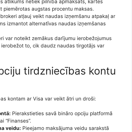
s atlikums netiek pilnībā apmaksāts, kartes
kt piemērotas augstas procentu maksas.
 brokeri atļauj veikt naudas izņemšanu atpakaļ ar
šams izmantot alternatīvas naudas izņemšanas
ri var noteikt zemākus darījumu ierobežojumus
ierobežot to, cik daudz naudas tirgotājs var
pciju tirdzniecības kontu
as kontam ar Visa var veikt ātri un droši:
ontā:
Pierakstieties savā bināro opciju platformā
ai “Finanses”.
ma veidu:
Pieejamo maksājuma veidu sarakstā