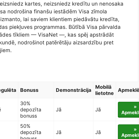
 neizsniedz kartes, neizsniedz kredītu un nenosaka
Visa nodrošina finanšu iestādēm Visa zīmola
zmanto, lai saviem klientiem piedāvātu kredīta,
das piekļuves programmas. Būtībā Visa pārvalda
ādes tīkliem — VisaNet —, kas spēj apstrādāt
undē, nodrošinot patērētāju aizsardzību pret
jiem.
Mobilā
gulēta
Bonuss
Demonstrācija
Apmeklē
lietotne
30%
»
ē
depozīta
Jā
Jā
Apmeklē
bonuss
50%
»
depozīta
Jā
Jā
Apmeklē
bonuss