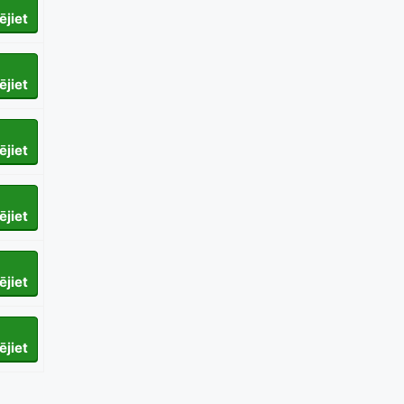
jiet
jiet
jiet
jiet
jiet
jiet