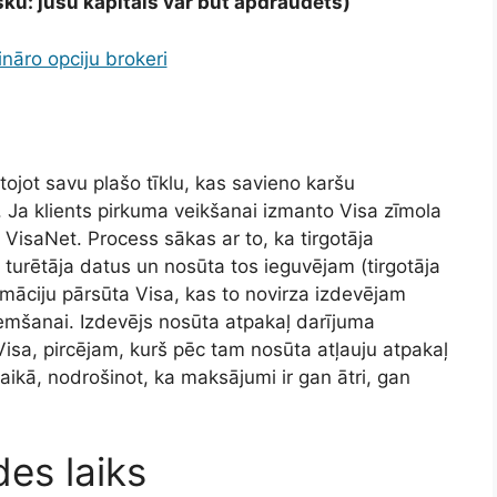
sku: jūsu kapitāls var būt apdraudēts)
nāro opciju brokeri
ojot savu plašo tīklu, kas savieno karšu
. Ja klients pirkuma veikšanai izmanto Visa zīmola
t VisaNet. Process sākas ar to, ka tirgotāja
 turētāja datus un nosūta tos ieguvējam (tirgotāja
rmāciju pārsūta Visa, kas to novirza izdevējam
ņemšanai. Izdevējs nosūta atpakaļ darījuma
Visa, pircējam, kurš pēc tam nosūta atļauju atpakaļ
aikā, nodrošinot, ka maksājumi ir gan ātri, gan
es laiks