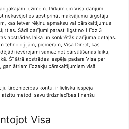
svarīgākajām iezīmēm. Pirkumiem Visa darījumi
ujot nekavējoties apstiprināt maksājumu tirgotāju
em, kas ietver rēķinu apmaksu vai pārskaitījumus
irties. Šādi darījumi parasti ilgst no 1 līdz 3
s apstrādes laika un konkrētās darījuma detaļas.
ām tehnoloģijām, piemēram, Visa Direct, kas
dējādi ievērojami samazinot pārsūtīšanas laiku,
ikā. Šī ātrā apstrādes iespēja padara Visa par
, gan ātriem līdzekļu pārskaitījumiem visā
ju tirdzniecības kontu, ir lieliska iespēja
ši atzītu metodi savu tirdzniecības finanšu
antojot Visa