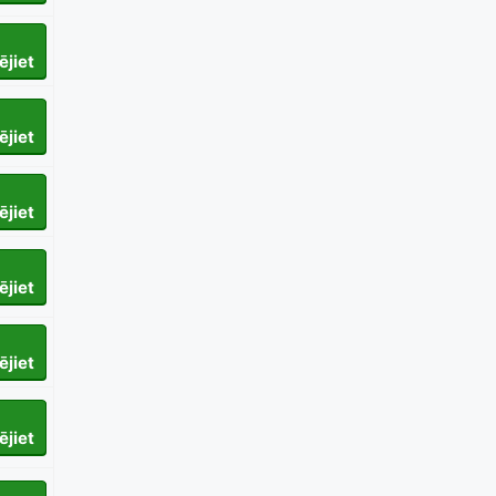
jiet
jiet
jiet
jiet
jiet
jiet