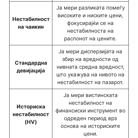
Ја мери разликата помеѓу
високите и ниските цени,
Нестабилност
фокусирајќи се на
на чаикин
нестабилноста на
распонот на цените.
Ја мери дисперзијата на
збир на вредности од
Стандардна
нивната средна вредност,
девијација
што укажува на нивото на
нестабилност на пазарот.
Ја мери вистинската
нестабилност на
Историска
финансиски инструмент во
нестабилност
одреден период врз
(HV)
основа на историските
цени.