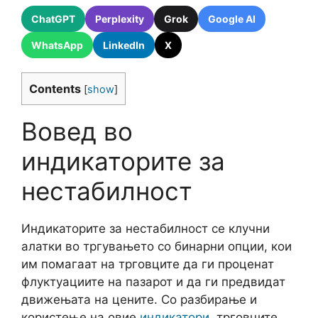
ChatGPT
Perplexity
Grok
Google AI
WhatsApp
LinkedIn
X
Contents
[
show
]
Вовед во
индикаторите за
нестабилност
Индикаторите за нестабилност се клучни
алатки во тргувањето со бинарни опции, кои
им помагаат на трговците да ги проценат
флуктуациите на пазарот и да ги предвидат
движењата на цените. Со разбирање и
користење на овие
индикатори
, трговците