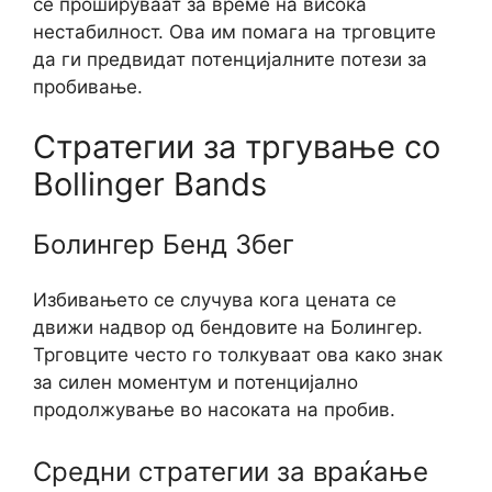
се прошируваат за време на висока
нестабилност. Ова им помага на трговците
да ги предвидат потенцијалните потези за
пробивање.
Стратегии за тргување со
Bollinger Bands
Болингер Бенд Збег
Избивањето се случува кога цената се
движи надвор од бендовите на Болингер.
Трговците често го толкуваат ова како знак
за силен моментум и потенцијално
продолжување во насоката на пробив.
Средни стратегии за враќање