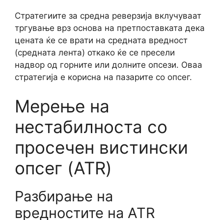
Стратегиите за средна реверзија вклучуваат
тргување врз основа на претпоставката дека
цената ќе се врати на средната вредност
(средната лента) откако ќе се пресели
надвор од горните или долните опсези. Оваа
стратегија е корисна на пазарите со опсег.
Мерење на
нестабилноста со
просечен вистински
опсег (ATR)
Разбирање на
вредностите на ATR