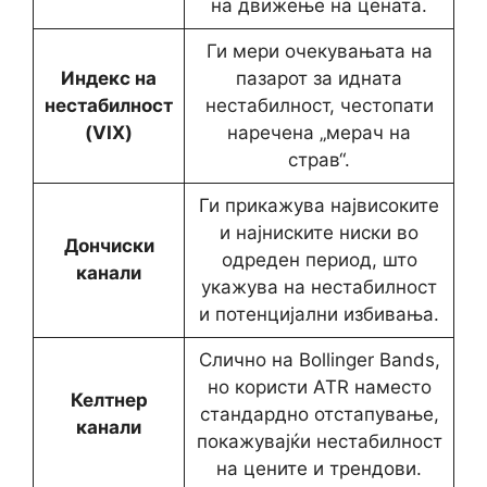
на движење на цената.
Ги мери очекувањата на
Индекс на
пазарот за идната
нестабилност
нестабилност, честопати
(VIX)
наречена „мерач на
страв“.
Ги прикажува највисоките
и најниските ниски во
Дончиски
одреден период, што
канали
укажува на нестабилност
и потенцијални избивања.
Слично на Bollinger Bands,
но користи ATR наместо
Келтнер
стандардно отстапување,
канали
покажувајќи нестабилност
на цените и трендови.