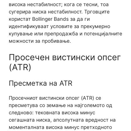
висока нестабилност; кога се тесни, тоа
сугерира ниска нестабилност. Трговците
користат Bollinger Bands за да ги
идентификуваат условите за прекумерно
купување или препродажба и потенцијалните
можности за пробивање.
Просечен вистински опсег
(ATR)
Пресметка на ATR
Просечниот вистински опсег (ATR) се
пресметува со земање на најголемото од
следново: тековната висока минус
сегашната ниска, апсолутната вредност на
моменталната висока минус претходното