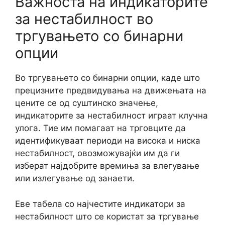
Важноста на индикаторите
за нестабилност во
тргувањето со бинарни
опции
Во тргувањето со бинарни опции, каде што
прецизните предвидувања на движењата на
цените се од суштинско значење,
индикаторите за нестабилност играат клучна
улога. Тие им помагаат на трговците да
идентификуваат периоди на висока и ниска
нестабилност, овозможувајќи им да ги
изберат најдобрите времиња за влегување
или излегување од занаети.
Еве табела со најчестите индикатори за
нестабилност што се користат за тргување