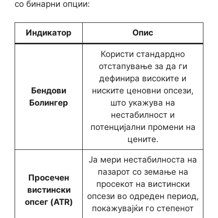
со бинарни опции:
Индикатор
Опис
Користи стандардно
отстапување за да ги
дефинира високите и
Бендови
ниските ценовни опсези,
Болингер
што укажува на
нестабилност и
потенцијални промени на
цените.
Ја мери нестабилноста на
пазарот со земање на
Просечен
просекот на вистински
вистински
опсези во одреден период,
опсег (ATR)
покажувајќи го степенот