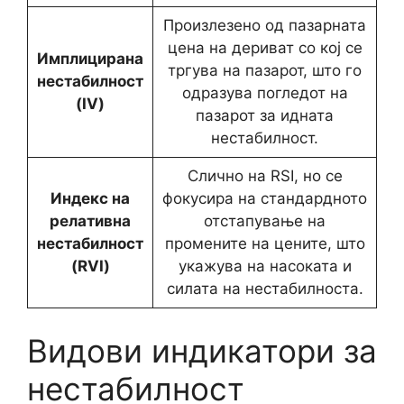
Произлезено од пазарната
цена на дериват со кој се
Имплицирана
тргува на пазарот, што го
нестабилност
одразува погледот на
(IV)
пазарот за идната
нестабилност.
Слично на RSI, но се
Индекс на
фокусира на стандардното
релативна
отстапување на
нестабилност
промените на цените, што
(RVI)
укажува на насоката и
силата на нестабилноста.
Видови индикатори за
нестабилност