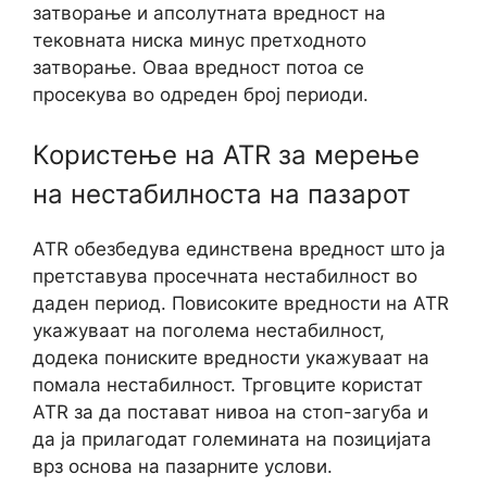
затворање и апсолутната вредност на
тековната ниска минус претходното
затворање. Оваа вредност потоа се
просекува во одреден број периоди.
Користење на ATR за мерење
на нестабилноста на пазарот
ATR обезбедува единствена вредност што ја
претставува просечната нестабилност во
даден период. Повисоките вредности на ATR
укажуваат на поголема нестабилност,
додека пониските вредности укажуваат на
помала нестабилност. Трговците користат
ATR за да постават нивоа на стоп-загуба и
да ја прилагодат големината на позицијата
врз основа на пазарните услови.