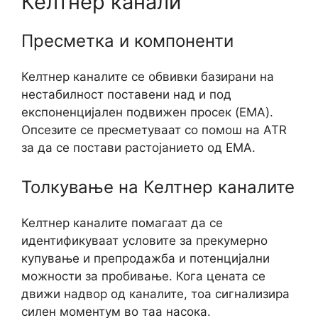
Келтнер канали
Пресметка и компоненти
Келтнер каналите се обвивки базирани на
нестабилност поставени над и под
експоненцијален подвижен просек (EMA).
Опсезите се пресметуваат со помош на ATR
за да се постави растојанието од EMA.
Толкување на Келтнер каналите
Келтнер каналите помагаат да се
идентификуваат условите за прекумерно
купување и препродажба и потенцијални
можности за пробивање. Кога цената се
движи надвор од каналите, тоа сигнализира
силен моментум во таа насока.