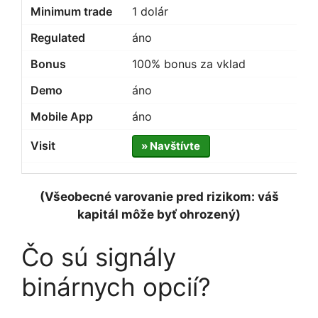
1 dolár
áno
100% bonus za vklad
áno
áno
» Navštívte
(Všeobecné varovanie pred rizikom: váš
kapitál môže byť ohrozený)
Čo sú signály
binárnych opcií?