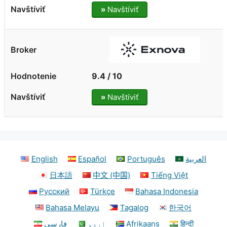
»
Navštíviť
9.4 / 10
»
Navštíviť
English
Español
Português
العربية
日本語
中文 (中国)
Tiếng Việt
Русский
Türkçe
Bahasa Indonesia
Bahasa Melayu
Tagalog
한국어
فارسی
اردو
Afrikaans
हिन्दी