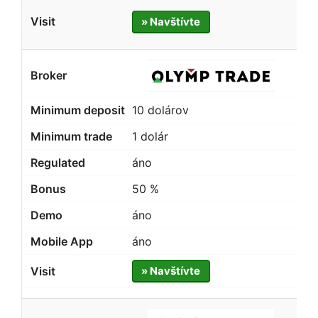
» Navštívte
10 dolárov
1 dolár
áno
50 %
áno
áno
» Navštívte