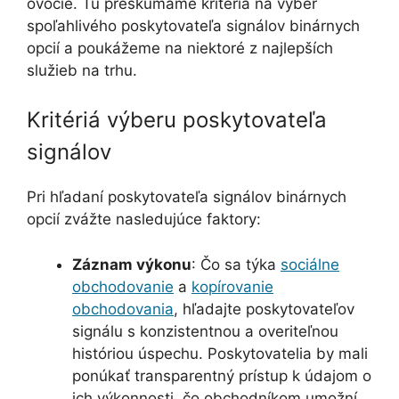
ovocie. Tu preskúmame kritériá na výber
spoľahlivého poskytovateľa signálov binárnych
opcií a poukážeme na niektoré z najlepších
služieb na trhu.
Kritériá výberu poskytovateľa
signálov
Pri hľadaní poskytovateľa signálov binárnych
opcií zvážte nasledujúce faktory:
Záznam výkonu
: Čo sa týka
sociálne
obchodovanie
a
kopírovanie
obchodovania
, hľadajte poskytovateľov
signálu s konzistentnou a overiteľnou
históriou úspechu. Poskytovatelia by mali
ponúkať transparentný prístup k údajom o
ich výkonnosti, čo obchodníkom umožní