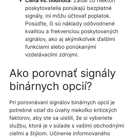
Cena vs. hodnota
: Zatiaľ čo niektorí
poskytovatelia ponúkajú bezplatné
signály, iní môžu účtovať poplatok.
Posúďte, či sú náklady odôvodnené
kvalitou a frekvenciou poskytovaných
signálov, ako aj akýmikoľvek ďalšími
funkciami alebo ponúkanými
vzdelávacími zdrojmi​​.
Ako porovnať signály
binárnych opcií?
Pri porovnávaní signálov binárnych opcií je
potrebné vziať do úvahy niekoľko kritických
faktorov, aby ste sa uistili, že si vyberiete
službu, ktorá je v súlade s vašimi obchodnými
cieľmi a štýlom. Učinenie informovaného