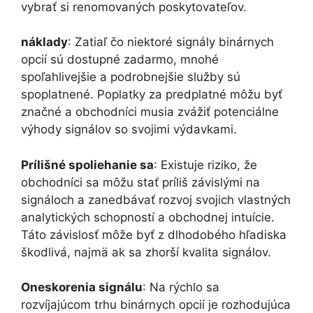
vybrať si renomovaných poskytovateľov.
náklady
: Zatiaľ čo niektoré signály binárnych
opcií sú dostupné zadarmo, mnohé
spoľahlivejšie a podrobnejšie služby sú
spoplatnené. Poplatky za predplatné môžu byť
značné a obchodníci musia zvážiť potenciálne
výhody signálov so svojimi výdavkami.
Prílišné spoliehanie sa
: Existuje riziko, že
obchodníci sa môžu stať príliš závislými na
signáloch a zanedbávať rozvoj svojich vlastných
analytických schopností a obchodnej intuície.
Táto závislosť môže byť z dlhodobého hľadiska
škodlivá, najmä ak sa zhorší kvalita signálov.
Oneskorenia signálu
: Na rýchlo sa
rozvíjajúcom trhu binárnych opcií je rozhodujúca