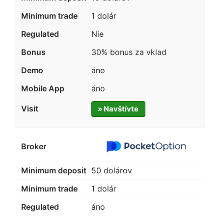
1 dolár
Nie
30% bonus za vklad
áno
áno
» Navštívte
50 dolárov
1 dolár
áno