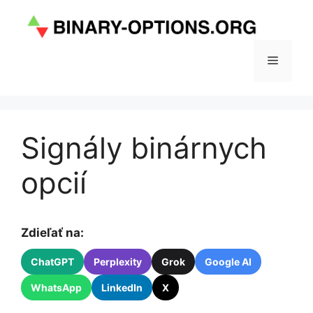
Preskočiť
na
obsah
Menu
Signály binárnych
opcií
Zdieľať na:
ChatGPT
Perplexity
Grok
Google AI
WhatsApp
LinkedIn
X