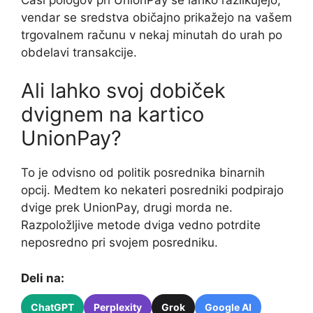
vendar se sredstva običajno prikažejo na vašem
trgovalnem računu v nekaj minutah do urah po
obdelavi transakcije.
Ali lahko svoj dobiček
dvignem na kartico
UnionPay?
To je odvisno od politik posrednika binarnih
opcij. Medtem ko nekateri posredniki podpirajo
dvige prek UnionPay, drugi morda ne.
Razpoložljive metode dviga vedno potrdite
neposredno pri svojem posredniku.
Deli na:
ChatGPT
Perplexity
Grok
Google AI