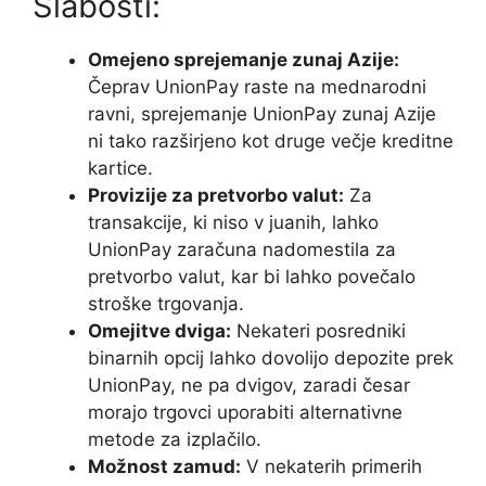
Slabosti:
Omejeno sprejemanje zunaj Azije:
Čeprav UnionPay raste na mednarodni
ravni, sprejemanje UnionPay zunaj Azije
ni tako razširjeno kot druge večje kreditne
kartice.
Provizije za pretvorbo valut:
Za
transakcije, ki niso v juanih, lahko
UnionPay zaračuna nadomestila za
pretvorbo valut, kar bi lahko povečalo
stroške trgovanja.
Omejitve dviga:
Nekateri posredniki
binarnih opcij lahko dovolijo depozite prek
UnionPay, ne pa dvigov, zaradi česar
morajo trgovci uporabiti alternativne
metode za izplačilo.
Možnost zamud:
V nekaterih primerih