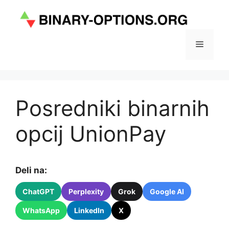
Skip
to
content
Menu
Posredniki binarnih
opcij UnionPay
Deli na:
ChatGPT
Perplexity
Grok
Google AI
WhatsApp
LinkedIn
X