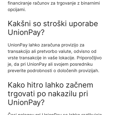
financiranje računov za trgovanje z binarnimi
opcijami.
Kakšni so stroški uporabe
UnionPay?
UnionPay lahko zaračuna provizijo za
transakcijo ali pretvorbo valute, odvisno od
vrste transakcije in vaše lokacije. Priporočljivo
je, da pri UnionPay ali svojem posredniku
preverite podrobnosti o določenih provizijah.
Kako hitro lahko začnem
trgovati po nakazilu pri
UnionPay?
Časi pologov pri UnionPay se lahko razlikujejo,