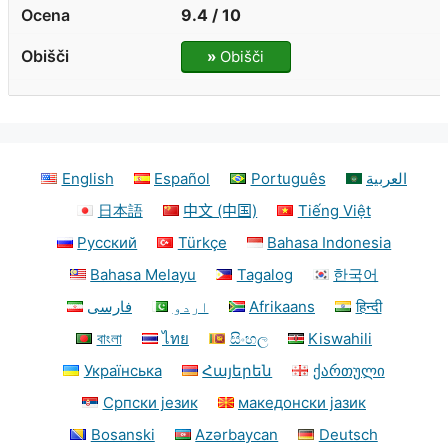
9.4 / 10
»
Obišči
English
Español
Português
العربية
日本語
中文 (中国)
Tiếng Việt
Русский
Türkçe
Bahasa Indonesia
Bahasa Melayu
Tagalog
한국어
فارسی
اردو
Afrikaans
हिन्दी
বাংলা
ไทย
සිංහල
Kiswahili
Українська
Հայերեն
ქართული
Српски језик
македонски јазик
Bosanski
Azərbaycan
Deutsch