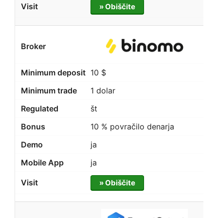
» Obiščite
10 $
1 dolar
št
10 % povračilo denarja
ja
ja
» Obiščite