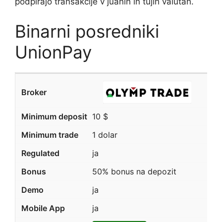
podpirajo transakcije v juanih in tujih valutah.
Binarni posredniki
UnionPay
10 $
1 dolar
ja
50% bonus na depozit
ja
ja