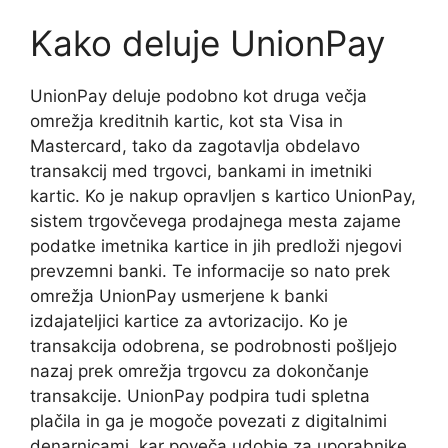
Kako deluje UnionPay
UnionPay deluje podobno kot druga večja
omrežja kreditnih kartic, kot sta Visa in
Mastercard, tako da zagotavlja obdelavo
transakcij med trgovci, bankami in imetniki
kartic. Ko je nakup opravljen s kartico UnionPay,
sistem trgovčevega prodajnega mesta zajame
podatke imetnika kartice in jih predloži njegovi
prevzemni banki. Te informacije so nato prek
omrežja UnionPay usmerjene k banki
izdajateljici kartice za avtorizacijo. Ko je
transakcija odobrena, se podrobnosti pošljejo
nazaj prek omrežja trgovcu za dokončanje
transakcije. UnionPay podpira tudi spletna
plačila in ga je mogoče povezati z digitalnimi
denarnicami, kar poveča udobje za uporabnike,