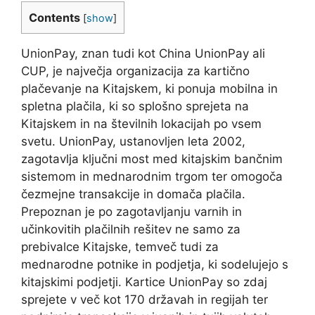
Contents
[
show
]
UnionPay, znan tudi kot China UnionPay ali
CUP, je največja organizacija za kartično
plačevanje na Kitajskem, ki ponuja mobilna in
spletna plačila, ki so splošno sprejeta na
Kitajskem in na številnih lokacijah po vsem
svetu. UnionPay, ustanovljen leta 2002,
zagotavlja ključni most med kitajskim bančnim
sistemom in mednarodnim trgom ter omogoča
čezmejne transakcije in domača plačila.
Prepoznan je po zagotavljanju varnih in
učinkovitih plačilnih rešitev ne samo za
prebivalce Kitajske, temveč tudi za
mednarodne potnike in podjetja, ki sodelujejo s
kitajskimi podjetji. Kartice UnionPay so zdaj
sprejete v več kot 170 državah in regijah ter