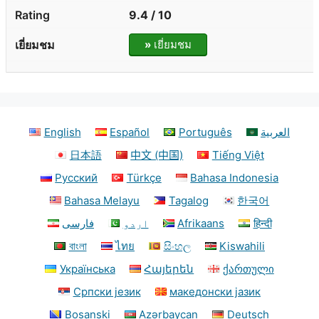
9.4 / 10
»
เยี่ยมชม
English
Español
Português
العربية
日本語
中文 (中国)
Tiếng Việt
Русский
Türkçe
Bahasa Indonesia
Bahasa Melayu
Tagalog
한국어
فارسی
اردو
Afrikaans
हिन्दी
বাংলা
ไทย
සිංහල
Kiswahili
Українська
Հայերեն
ქართული
Српски језик
македонски јазик
Bosanski
Azərbaycan
Deutsch