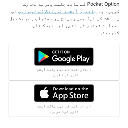
Pocket Option کے ساتھ چلتے پھرتے تجارت
کریں۔ یہ
بائنری آپشنز ٹریڈنگ کے لیے ایپ
اب
یہ آلات کی ایک وسیع رینج پر دستیاب ہے، بشمول
اسمارٹ فونز، ٹیبلٹس، اور ڈیسک ٹاپ
کمپیوٹر۔
اینڈرائیڈ کے لیے پاکٹ آپشن
ڈاؤن لوڈ کریں۔
آئی او ایس کے لیے پاکٹ آپشن
ڈاؤن لوڈ کریں۔