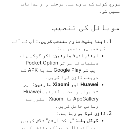
شروع کرنے کے بارے میں مرحلہ وار ہدایات
ملیں گی۔
موبائل کی تنصیب
اپنا پلیٹ فارم منتخب کریں۔
: آپ کے آلے
کی قسم پر منحصر ہے:
اینڈرائیڈ صارفین
: اگر گوگل پلے
دستیاب نہ ہو تو Pocket Option
ایپ کو Google Play سے یا APK کے
ذریعے ڈاؤن لوڈ کریں۔
Huawei اور Xiaomi صارفین
: ایپ
تک براہ راست بالترتیب Huawei
AppGallery یا Xiaomi اسٹور سے
رسائی حاصل کریں۔
ڈاؤن لوڈ ہو رہا ہے۔
:
گوگل پلے
: "پاکٹ آپشن” تلاش کریں،
اور ‘انسٹال کریں’ کو منتخب کریں۔