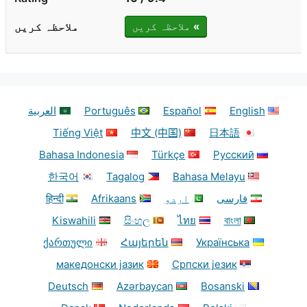
»
ملاحظہ کریں
English
Español
Português
العربية
Tiếng Việt
中文 (中国)
日本語
Bahasa Indonesia
Türkçe
Русский
한국어
Tagalog
Bahasa Melayu
فارسی
اردو
Afrikaans
हिन्दी
Kiswahili
සිංහල
ไทย
বাংলা
ქართული
Հայերեն
Українська
македонски јазик
Српски језик
Deutsch
Azərbaycan
Bosanski