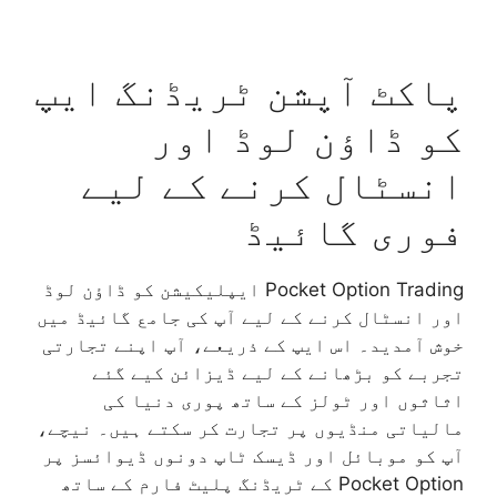
پاکٹ آپشن ٹریڈنگ ایپ
کو ڈاؤن لوڈ اور
انسٹال کرنے کے لیے
فوری گائیڈ
Pocket Option Trading ایپلیکیشن کو ڈاؤن لوڈ
اور انسٹال کرنے کے لیے آپ کی جامع گائیڈ میں
خوش آمدید۔ اس ایپ کے ذریعے، آپ اپنے تجارتی
تجربے کو بڑھانے کے لیے ڈیزائن کیے گئے
اثاثوں اور ٹولز کے ساتھ پوری دنیا کی
مالیاتی منڈیوں پر تجارت کر سکتے ہیں۔ نیچے،
آپ کو موبائل اور ڈیسک ٹاپ دونوں ڈیوائسز پر
Pocket Option کے ٹریڈنگ پلیٹ فارم کے ساتھ