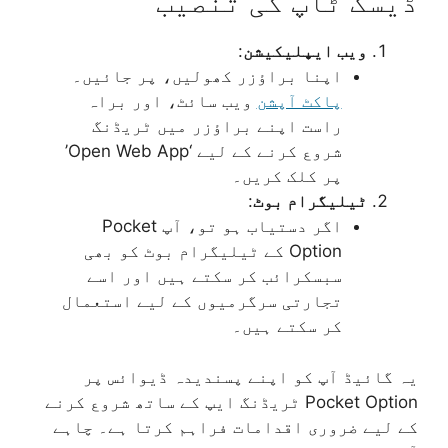
ڈیسک ٹاپ کی تنصیب
ویب ایپلیکیشن
:
اپنا براؤزر کھولیں، پر جائیں۔
پاکٹ آپشن
ویب سائٹ، اور براہ
راست اپنے براؤزر میں ٹریڈنگ
شروع کرنے کے لیے ‘Open Web App’
پر کلک کریں۔
ٹیلیگرام بوٹ
:
اگر دستیاب ہو تو، آپ Pocket
Option کے ٹیلیگرام بوٹ کو بھی
سبسکرائب کر سکتے ہیں اور اسے
تجارتی سرگرمیوں کے لیے استعمال
کر سکتے ہیں۔
یہ گائیڈ آپ کو اپنے پسندیدہ ڈیوائس پر
Pocket Option ٹریڈنگ ایپ کے ساتھ شروع کرنے
کے لیے ضروری اقدامات فراہم کرتا ہے۔ چاہے