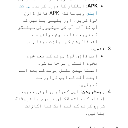
APK
: اہلکار کا دورہ کریں۔
پاکٹ
آپشن
ویب سائٹ، APK فائل ڈاؤن
لوڈ کریں، اور یقینی بنائیں کہ
آپ کا آلہ آپ کی سیکیورٹی سیٹنگز
کے ذریعے نامعلوم ذرائع سے
انسٹالیشن کی اجازت دیتا ہے۔
تنصیب
:
ایپ ڈاؤن لوڈ ہونے کے بعد خود
بخود انسٹال ہو جائے گی۔
انسٹالیشن مکمل ہونے کے بعد اسے
اپنے آلے کے ایپ ڈراور سے
کھولیں۔
رجسٹریشن
: ایپ کھولیں، اپنی موجودہ
اسناد کے ساتھ لاگ ان کریں، یا ٹریڈنگ
شروع کرنے کے لیے ایک نیا اکاؤنٹ
بنائیں۔