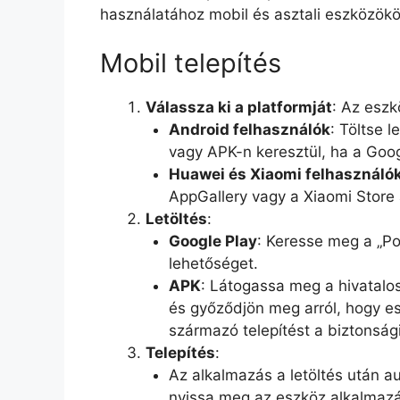
használatához mobil és asztali eszközökö
Mobil telepítés
Válassza ki a platformját
: Az eszk
Android felhasználók
: Töltse 
vagy APK-n keresztül, ha a Goog
Huawei és Xiaomi felhasználó
AppGallery vagy a Xiaomi Store 
Letöltés
:
Google Play
: Keresse meg a „Poc
lehetőséget.
APK
: Látogassa meg a hivatalo
és győződjön meg arról, hogy es
származó telepítést a biztonsági
Telepítés
:
Az alkalmazás a letöltés után a
nyissa meg az eszköz alkalmazá