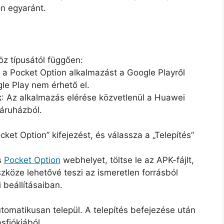
n egyaránt.
öz típusától függően:
le a Pocket Option alkalmazást a Google Playről
le Play nem érhető el.
k
: Az alkalmazás elérése közvetlenül a Huawei
áruházból.
ket Option” kifejezést, és válassza a „Telepítés”
s
Pocket Option
webhelyet, töltse le az APK-fájlt,
zköze lehetővé teszi az ismeretlen forrásból
 beállításaiban.
utomatikusan települ. A telepítés befejezése után
sfiókjából.