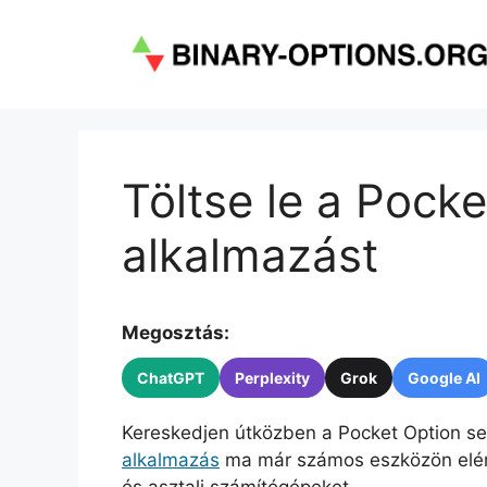
Kilépés
a
tartalomba
Töltse le a Pock
alkalmazást
Megosztás:
ChatGPT
Perplexity
Grok
Google AI
Kereskedjen útközben a Pocket Option se
alkalmazás
ma már számos eszközön elérh