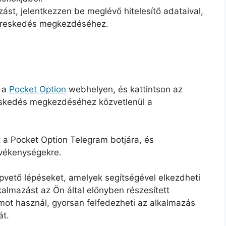
ást, jelentkezzen be meglévő hitelesítő adataival,
 kereskedés megkezdéséhez.
n a
Pocket Option
webhelyen, és kattintson az
skedés megkezdéséhez közvetlenül a
t a Pocket Option Telegram botjára, és
evékenységekre.
pvető lépéseket, amelyek segítségével elkezdheti
almazást az Ön által előnyben részesített
rmot használ, gyorsan felfedezheti az alkalmazás
át.