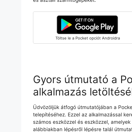
és asztali számítógépeket.
Töltse le a Pocket opciót Androidra
Gyors útmutató a Po
alkalmazás letöltésé
Üdvözöljük átfogó útmutatójában a Pocke
telepítéséhez. Ezzel az alkalmazással ke
számos eszközzel és eszközzel, amelyek 
alábbiakban lépésről lépésre talál útmut