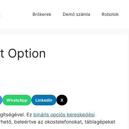
Brókerek
Demó számla
Robotok
et Option
WhatsApp
LinkedIn
X
gítségével. Ez
bináris opciós kereskedési
ető, beleértve az okostelefonokat, táblagépeket