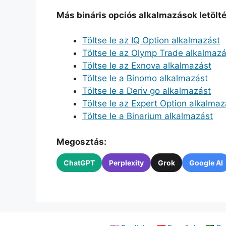
Más bináris opciós alkalmazások letölt
Töltse le az IQ Option alkalmazást
Töltse le az Olymp Trade alkalmazá
Töltse le az Exnova alkalmazást
Töltse le a Binomo alkalmazást
Töltse le a Deriv go alkalmazást
Töltse le az Expert Option alkalmaz
Töltse le a Binarium alkalmazást
Megosztás:
ChatGPT
Perplexity
Grok
Google AI