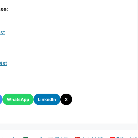
ése:
st
ást
WhatsApp
LinkedIn
X