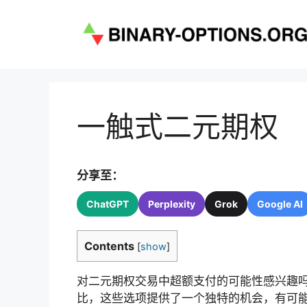
跳
至
内
容
一触式二元期权
分享至：
ChatGPT
Perplexity
Grok
Google AI
Contents
[
show
]
对二元期权交易中超额支付的可能性感兴趣吗
比，这些选项提供了一个独特的机会，有可