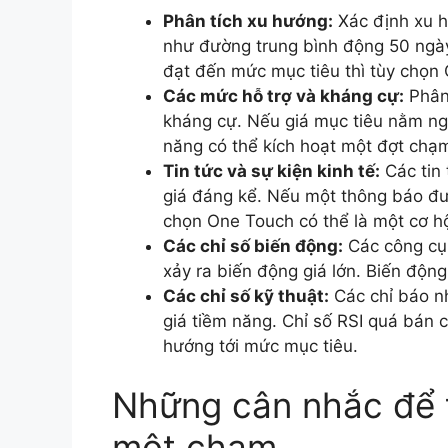
Phân tích xu hướng:
Xác định xu 
như đường trung bình động 50 ngày.
đạt đến mức mục tiêu thì tùy chọn
Các mức hỗ trợ và kháng cự:
Phân 
kháng cự. Nếu giá mục tiêu nằm ng
năng có thể kích hoạt một đợt chạm
Tin tức và sự kiện kinh tế:
Các tin 
giá đáng kể. Nếu một thông báo đượ
chọn One Touch có thể là một cơ hộ
Các chỉ số biến động:
Các công cụ 
xảy ra biến động giá lớn. Biến động
Các chỉ số kỹ thuật:
Các chỉ báo n
giá tiềm năng. Chỉ số RSI quá bán 
hướng tới mức mục tiêu.
Những cân nhắc để 
một chạm