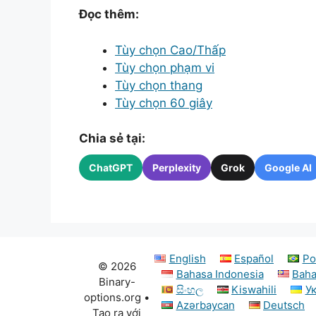
Đọc thêm:
Tùy chọn Cao/Thấp
Tùy chọn phạm vi
Tùy chọn thang
Tùy chọn 60 giây
Chia sẻ tại:
ChatGPT
Perplexity
Grok
Google AI
English
Español
Po
© 2026
Bahasa Indonesia
Baha
Binary-
සිංහල
Kiswahili
У
options.org
•
Azərbaycan
Deutsch
Tạo ra với