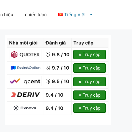
ín hiệu
chiến lược
Tiếng Việt
Nhà môi giới
Đánh giá
Truy cập
🥇
9.8 / 10
»
Truy cập
🥈
9.7 / 10
»
Truy cập
🥉
9.5 / 10
»
Truy cập
9.4 / 10
»
Truy cập
9.4 / 10
»
Truy cập