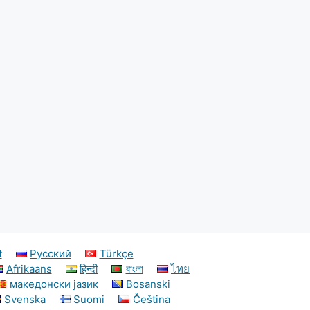
t
Русский
Türkçe
Afrikaans
हिन्दी
বাংলা
ไทย
македонски јазик
Bosanski
Svenska
Suomi
Čeština