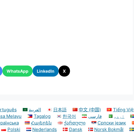
WhatsApp
LinkedIn
X
rtuguês
العربية
日本語
中文 (中国)
Tiếng Việ
sa Melayu
Tagalog
한국어
فارسی
اردو
країнська
Հայերեն
ქართული
Српски језик
Polski
Nederlands
Dansk
Norsk Bokmål