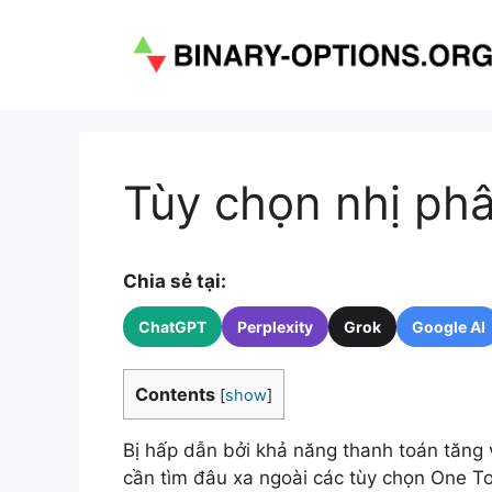
Chuyển
đến
nội
dung
Tùy chọn nhị ph
Chia sẻ tại:
ChatGPT
Perplexity
Grok
Google AI
Contents
[
show
]
Bị hấp dẫn bởi khả năng thanh toán tăng 
cần tìm đâu xa ngoài các tùy chọn One T