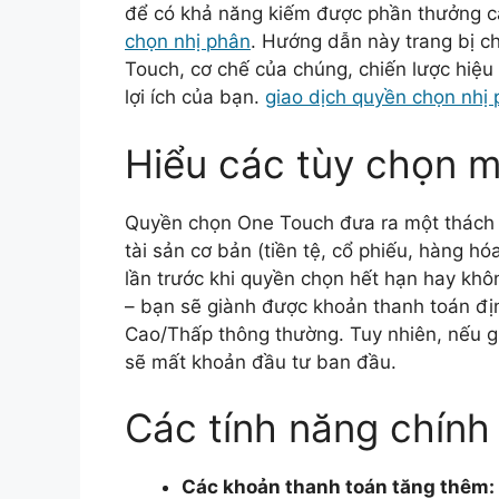
để có khả năng kiếm được phần thưởng c
chọn nhị phân
. Hướng dẫn này trang bị c
Touch, cơ chế của chúng, chiến lược hiệu
lợi ích của bạn.
giao dịch quyền chọn nhị
Hiểu các tùy chọn 
Quyền chọn One Touch đưa ra một thách t
tài sản cơ bản (tiền tệ, cổ phiếu, hàng hó
lần trước khi quyền chọn hết hạn hay khô
– bạn sẽ giành được khoản thanh toán địn
Cao/Thấp thông thường. Tuy nhiên, nếu g
sẽ mất khoản đầu tư ban đầu.
Các tính năng chín
Các khoản thanh toán tăng thêm: