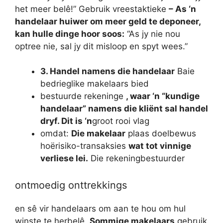
het meer belê!”
Gebruik vreestaktieke
– As ‘n
handelaar huiwer om meer geld te deponeer,
kan hulle dinge hoor soos:
“As jy nie nou
optree nie, sal jy dit misloop en spyt wees.”
3. Handel namens die handelaar
Baie
bedrieglike makelaars bied
bestuurde rekeninge
, waar ‘n “kundige
handelaar” namens die kliënt sal handel
dryf. Dit is ‘n
groot rooi vlag
omdat:
Die makelaar
plaas doelbewus
hoërisiko-transaksies
wat tot vinnige
verliese lei.
Die rekeningbestuurder
ontmoedig onttrekkings
en sê vir handelaars om aan te hou om hul
winste te herbelê.
Sommige makelaars
gebruik