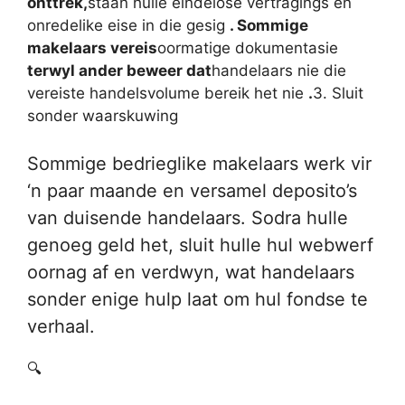
onttrek,
staan ​​hulle eindelose vertragings en
onredelike eise in die gesig
. Sommige
makelaars vereis
oormatige dokumentasie
terwyl ander beweer dat
handelaars nie die
vereiste handelsvolume bereik het nie
.
3. Sluit
sonder waarskuwing
Sommige bedrieglike makelaars werk vir
‘n paar maande en versamel deposito’s
van duisende handelaars. Sodra hulle
genoeg geld het, sluit hulle hul webwerf
oornag af en verdwyn, wat handelaars
sonder enige hulp laat om hul fondse te
verhaal.
🔍