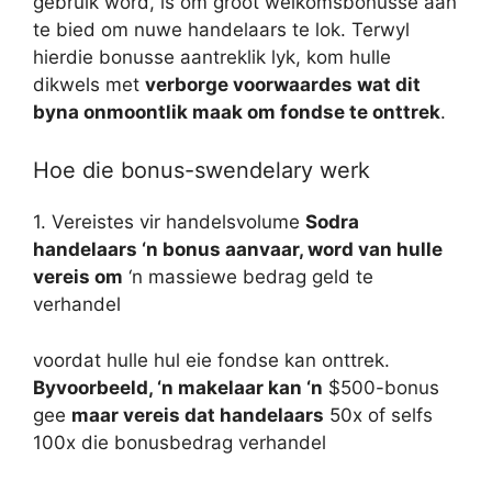
gebruik word, is om groot welkomsbonusse aan
te bied om nuwe handelaars te lok. Terwyl
hierdie bonusse aantreklik lyk, kom hulle
dikwels met
verborge voorwaardes wat dit
byna onmoontlik maak om fondse te onttrek
.
Hoe die bonus-swendelary werk
1. Vereistes vir handelsvolume
Sodra
handelaars ‘n bonus aanvaar, word van hulle
vereis om
‘n massiewe bedrag geld te
verhandel
voordat hulle hul eie fondse kan onttrek.
Byvoorbeeld, ‘n makelaar kan ‘n
$500-bonus
gee
maar vereis dat handelaars
50x of selfs
100x die bonusbedrag verhandel