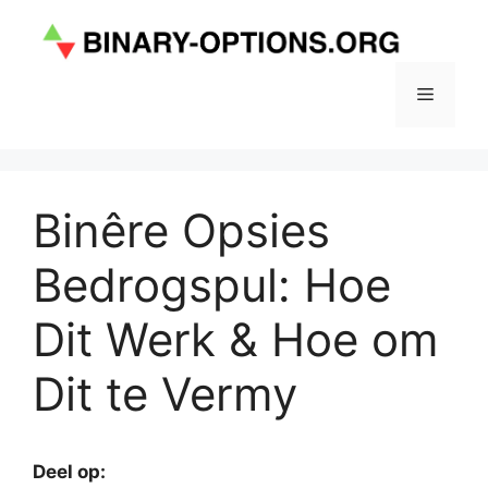
Skip
to
content
Menu
Binêre Opsies
Bedrogspul: Hoe
Dit Werk & Hoe om
Dit te Vermy
Deel op: