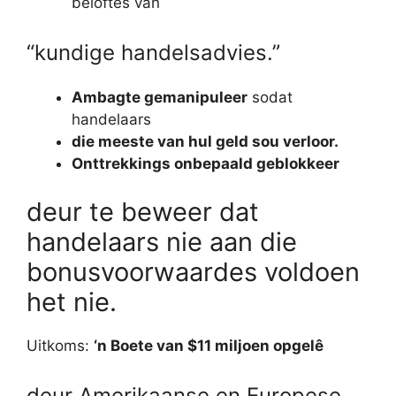
beloftes van
“kundige handelsadvies.”
Ambagte gemanipuleer
sodat
handelaars
die meeste van hul geld sou verloor.
Onttrekkings onbepaald geblokkeer
deur te beweer dat
handelaars nie aan die
bonusvoorwaardes voldoen
het nie.
Uitkoms:
‘n Boete van $11 miljoen opgelê
deur Amerikaanse en Europese