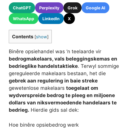
ChatGPT
Perplexity
Grok
Google AI
WhatsApp
LinkedIn
X
Contents
[
show
]
Binêre opsiehandel was ‘n teelaarde vir
bedrogmakelaars, vals beleggingskemas en
bedrieglike handelstaktieke
. Terwyl sommige
gereguleerde makelaars bestaan, het die
gebrek aan regulering in baie streke
gewetenlose makelaars
toegelaat om
wydverspreide bedrog te pleeg en miljoene
dollars van niksvermoedende handelaars te
bedrieg.
Hierdie gids sal dek:
Hoe binêre opsiebedrog werk