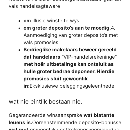
vals handelsagteware
om
illusie winste te wys
om groter deposito’s aan te moedig.
4.
Aanmoediging van groter deposito’s met
vals promosies
Bedrieglike makelaars beweer gereeld
dat handelaars
“VIP-handelsrekeninge”
met hoër uitbetalings kan ontsluit as
hulle groter bedrae deponeer. Hierdie
promosies sluit gewoonlik
in:
Eksklusiewe beleggingsgeleenthede
wat nie eintlik bestaan ​​nie.
Gegarandeerde winsaansprake
wat blatante
leuens is.
Ooreenstemmende deposito-bonusse
wat met
onmoontlike onttrekkingsvoorwaardes