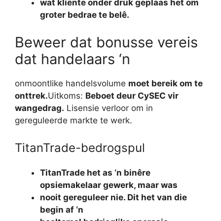
wat kliënte onder druk geplaas het om
groter bedrae te belê.
Beweer dat bonusse vereis
dat handelaars ‘n
onmoontlike handelsvolume
moet bereik om te
onttrek.
Uitkoms:
Beboet deur CySEC vir
wangedrag.
Lisensie verloor om in
gereguleerde markte te werk.
TitanTrade-bedrogspul
TitanTrade het as ‘n binêre
opsiemakelaar gewerk, maar was
nooit gereguleer nie. Dit het van die
begin af ‘n