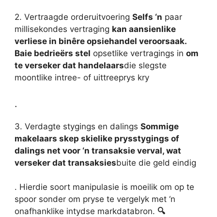
2. Vertraagde orderuitvoering
Selfs ‘n
paar
millisekondes vertraging
kan aansienlike
verliese in binêre opsiehandel veroorsaak.
Baie bedrieërs stel
opsetlike vertragings in
om
te verseker dat handelaars
die slegste
moontlike intree- of uittreeprys kry
.
3. Verdagte stygings en dalings
Sommige
makelaars skep skielike prysstygings of
dalings net voor ‘n transaksie verval, wat
verseker dat transaksies
buite die geld eindig
. Hierdie soort manipulasie is moeilik om op te
spoor sonder om pryse te vergelyk met ‘n
onafhanklike intydse markdatabron.
🔍