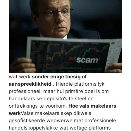
wat werk
sonder enige toesig of
aanspreeklikheid
. Hierdie platforms lyk
professioneel, maar hul primêre doel is om
handelaars se deposito’s te steel en
onttrekkings te voorkom.
Hoe vals makelaars
werk
Valse makelaars skep dikwels
gesofistikeerde webwerwe met professionele
handelskoppelvlakke wat wettige platforms