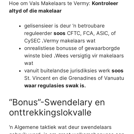
Hoe om Vals Makelaars te Vermy:
Kontroleer
altyd of die makelaar
gelisensieer is deur ‘n betroubare
reguleerder
soos
CFTC, FCA, ASIC, of ​​
CySEC
.
Vermy makelaars wat
onrealistiese bonusse of gewaarborgde
winste bied
.
Wees versigtig vir makelaars
wat
vanuit buitelandse jurisdiksies werk
soos
St. Vincent en die Grenadines of Vanuatu
waar regulasies swak is.
“Bonus”-Swendelary en
onttrekkingslokvalle
‘n Algemene taktiek wat deur swendelaars