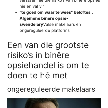
verstaan ​​nie die risiko’s van binêre opsies
nie en val vir
“te goed om waar te wees” beloftes
.
Algemene binêre opsie-
swendelary
Valse makelaars en
ongereguleerde platforms
Een van die grootste
risiko’s in binêre
opsiehandel is om te
doen te hê met
ongereguleerde makelaars