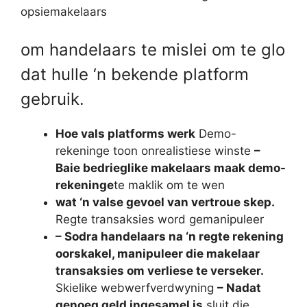
opsiemakelaars
om handelaars te mislei om te glo
dat hulle ‘n bekende platform
gebruik.
Hoe vals platforms werk
Demo-
rekeninge toon onrealistiese winste
–
Baie bedrieglike makelaars maak demo-
rekeninge
te maklik om te wen
wat ‘n valse gevoel van vertroue skep.
Regte transaksies word gemanipuleer
– Sodra handelaars na ‘n regte rekening
oorskakel, manipuleer die makelaar
transaksies om verliese te verseker.
Skielike webwerfverdwyning
– Nadat
genoeg geld ingesamel is,
sluit die