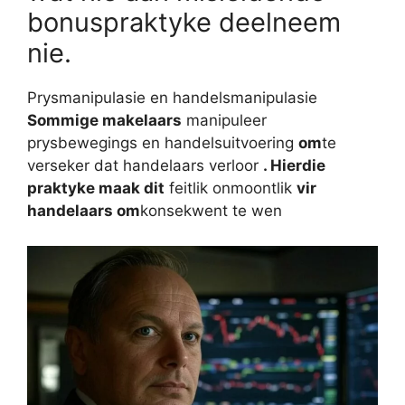
bonuspraktyke deelneem
nie.
Prysmanipulasie en handelsmanipulasie
Sommige makelaars
manipuleer
prysbewegings en handelsuitvoering
om
te
verseker dat handelaars verloor
. Hierdie
praktyke maak dit
feitlik onmoontlik
vir
handelaars om
konsekwent te wen