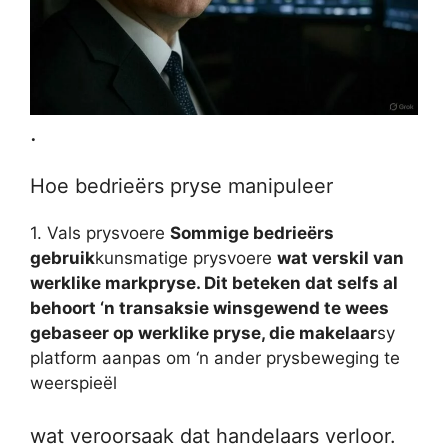
.
Hoe bedrieërs pryse manipuleer
1. Vals prysvoere
Sommige bedrieërs
gebruik
kunsmatige prysvoere
wat verskil van
werklike markpryse. Dit beteken dat selfs al
behoort ‘n transaksie winsgewend te wees
gebaseer op werklike pryse, die makelaar
sy
platform aanpas om ‘n ander prysbeweging te
weerspieël
wat veroorsaak dat handelaars verloor.