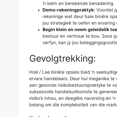
‘n kalm en berekende benadering.
Demo-rekeningpraktyk:
Voordat j
rekeninge wat deur baie binêre ops
jou strategieë te oefen en ervaring
Begin klein en neem geleidelik toe
bestuur en vertroue te bou. Soos j
verfyn, kan jy jou beleggingsgrootte
Gevolgtrekking:
Hoë / Lae binêre opsies bied ‘n veelsydi
ervare handelaars. Deur hul meganika te 
aan gesonde risikobestuurspraktyke te vo
suksesvolle handelsuitkomste te genereer
risiko’s inhou, en deeglike navorsing en ‘
belang om die kompleksiteit van die mark 