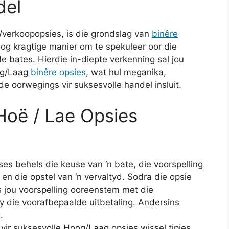
del
verkoopopsies, is die grondslag van
binêre
dog kragtige manier om te spekuleer oor die
 bates. Hierdie in-diepte verkenning sal jou
og/Laag
binêre opsies
, wat hul meganika,
 oorwegings vir suksesvolle handel insluit.
Hoë / Lae Opsies
es behels die keuse van ‘n bate, die voorspelling
 en die opstel van ‘n vervaltyd. Sodra die opsie
s jou voorspelling ooreenstem met die
y die voorafbepaalde uitbetaling. Andersins
.
 vir suksesvolle Hoog/Laag opsies wissel tipies