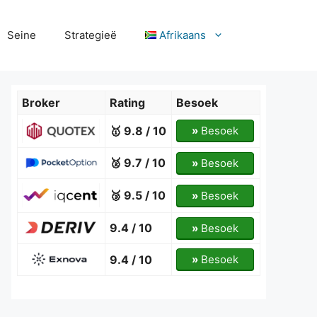
Seine
Strategieë
Afrikaans
Broker
Rating
Besoek
🥇 9.8 / 10
»
Besoek
🥈 9.7 / 10
»
Besoek
🥉 9.5 / 10
»
Besoek
9.4 / 10
»
Besoek
9.4 / 10
»
Besoek