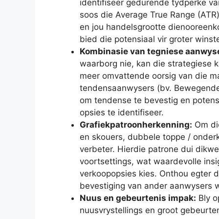
identifiseer gedurende tydperke v
soos die Average True Range (ATR)
en jou handelsgrootte dienooreenko
bied die potensiaal vir groter winste
Kombinasie van tegniese aanwys
waarborg nie, kan die strategiese 
meer omvattende oorsig van die ma
tendensaanwysers (bv. Bewegende G
om tendense te bevestig en potensi
opsies te identifiseer.
Grafiekpatroonherkenning:
Om die
en skouers, dubbele toppe / onderk
verbeter. Hierdie patrone dui dikw
voortsettings, wat waardevolle ins
verkoopopsies kies. Onthou egter da
bevestiging van ander aanwysers w
Nuus en gebeurtenis impak:
Bly o
nuusvrystellings en groot gebeurte