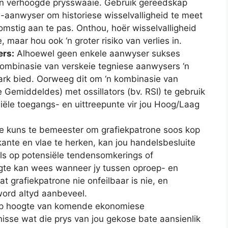
an verhoogde prysswaaie. Gebruik gereedskap
-aanwyser om historiese wisselvalligheid te meet
mstig aan te pas. Onthou, hoër wisselvalligheid
, maar hou ook ‘n groter risiko van verlies in.
ers:
Alhoewel geen enkele aanwyser sukses
kombinasie van verskeie tegniese aanwysers ‘n
rk bied. Oorweeg dit om ‘n kombinasie van
emiddeldes) met ossillators (bv. RSI) te gebruik
ële toegangs- en uittreepunte vir jou Hoog/Laag
 kuns te bemeester om grafiekpatrone soos kop
ante en vlae te herken, kan jou handelsbesluite
els op potensiële tendensomkerings of
igte kan wees wanneer jy tussen oproep- en
t grafiekpatrone nie onfeilbaar is nie, en
ord altyd aanbeveel.
p hoogte van komende ekonomiese
nisse wat die prys van jou gekose bate aansienlik