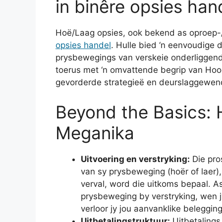
in binêre opsies han
Hoë/Laag opsies, ook bekend as oproep-/
opsies handel
. Hulle bied ‘n eenvoudige 
prysbewegings van verskeie onderliggende
toerus met ‘n omvattende begrip van Ho
gevorderde strategieë en deurslaggewende
Beyond the Basics: 
Meganika
Uitvoering en verstryking:
Die pros
van sy prysbeweging (hoër of laer),
verval, word die uitkoms bepaal. A
prysbeweging by verstryking, wen j
verloor jy jou aanvanklike belegging
Uitbetalingstruktuur:
Uitbetalings