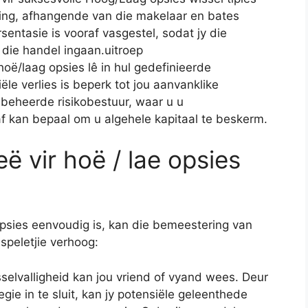
ing, afhangende van die makelaar en bates
rsentasie is vooraf vasgestel, sodat jy die
 die handel ingaan.uitroep
oë/laag opsies lê in hul gedefinieerde
ële verlies is beperk tot jou aanvanklike
 beheerde risikobestuur, waar u u
f kan bepaal om u algehele kapitaal te beskerm.
ë vir hoë / lae opsies
psies eenvoudig is, kan die bemeestering van
speletjie verhoog:
elvalligheid kan jou vriend of vyand wees. Deur
egie in te sluit, kan jy potensiële geleenthede