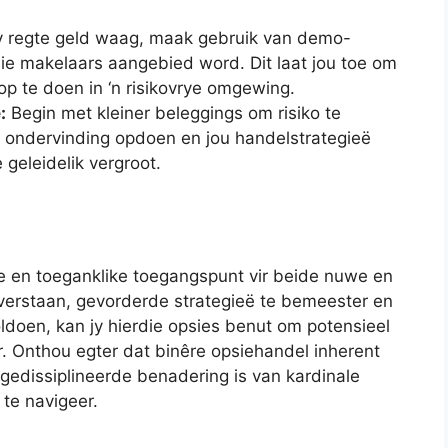
y regte geld waag, maak gebruik van demo-
ie makelaars aangebied word. Dit laat jou toe om
 op te doen in ‘n risikovrye omgewing.
:
Begin met kleiner beleggings om risiko te
y ondervinding opdoen en jou handelstrategieë
 geleidelik vergroot.
ge en toeganklike toegangspunt vir beide nuwe en
verstaan, gevorderde strategieë te bemeester en
ldoen, kan jy hierdie opsies benut om potensieel
. Onthou egter dat binêre opsiehandel inherent
n gedissiplineerde benadering is van kardinale
te navigeer.