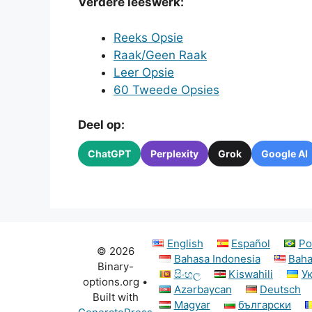
Verdere leeswerk:
Reeks Opsie
Raak/Geen Raak
Leer Opsie
60 Tweede Opsies
Deel op:
ChatGPT
Perplexity
Grok
Google AI
English
Español
Po
© 2026
Bahasa Indonesia
Baha
Binary-
සිංහල
Kiswahili
У
options.org
•
Azərbaycan
Deutsch
Built with
Magyar
български