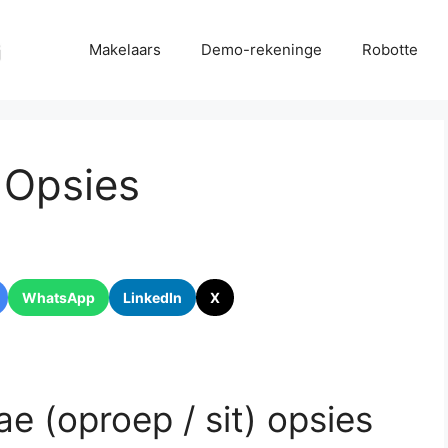
Makelaars
Demo-rekeninge
Robotte
 Opsies
WhatsApp
LinkedIn
X
lae (oproep / sit) opsies