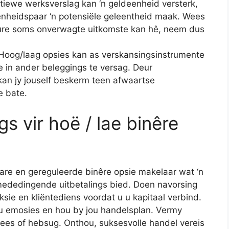
itiewe werksverslag kan ‘n geldeenheid versterk,
enheidspaar ‘n potensiële geleentheid maak. Wees
re soms onverwagte uitkomste kan hê, neem dus
oog/laag opsies kan as verskansingsinstrumente
e in ander beleggings te versag. Deur
 kan jy jouself beskerm teen afwaartse
e bate.
s vir hoë / lae binêre
are en gereguleerde binêre opsie makelaar wat ‘n
 mededingende uitbetalings bied. Doen navorsing
ksie en kliëntediens voordat u u kapitaal verbind.
ou emosies en hou by jou handelsplan. Vermy
ees of hebsug. Onthou, suksesvolle handel vereis