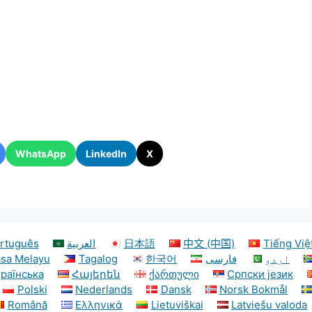
WhatsApp
LinkedIn
X
rtuguês
العربية
日本語
中文 (中国)
Tiếng Việ
sa Melayu
Tagalog
한국어
فارسی
اردو
країнська
Հայերեն
ქართული
Српски језик
Polski
Nederlands
Dansk
Norsk Bokmål
Română
Ελληνικά
Lietuviškai
Latviešu valoda