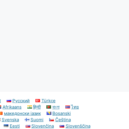
t
Русский
Türkçe
Afrikaans
हिन्दी
বাংলা
ไทย
македонски јазик
Bosanski
Svenska
Suomi
Čeština
Eesti
Slovenčina
Slovenščina