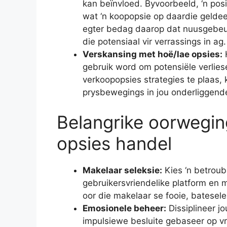
kan beïnvloed. Byvoorbeeld, ‘n pos
wat ‘n koopopsie op daardie gelde
egter bedag daarop dat nuusgebeu
die potensiaal vir verrassings in ag.
Verskansing met hoë/lae opsies:
H
gebruik word om potensiële verlies
verkoopopsies strategies te plaas,
prysbewegings in jou onderliggend
Belangrike oorweging
opsies handel
Makelaar seleksie:
Kies ‘n betroub
gebruikersvriendelike platform en
oor die makelaar se fooie, batesele
Emosionele beheer:
Dissiplineer j
impulsiewe besluite gebaseer op vr