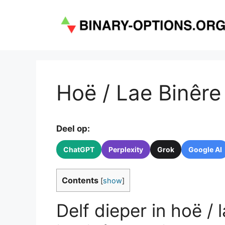
Skip
to
content
Hoë / Lae Binêre
Deel op:
ChatGPT
Perplexity
Grok
Google AI
Contents
[
show
]
Delf dieper in hoë / 