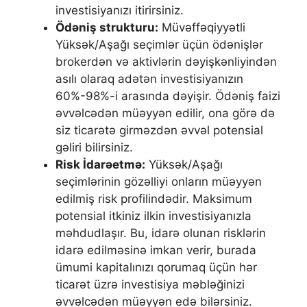
investisiyanızı itirirsiniz.
Ödəniş strukturu:
Müvəffəqiyyətli
Yüksək/Aşağı seçimlər üçün ödənişlər
brokerdən və aktivlərin dəyişkənliyindən
asılı olaraq adətən investisiyanızın
60%-98%-i arasında dəyişir. Ödəniş faizi
əvvəlcədən müəyyən edilir, ona görə də
siz ticarətə girməzdən əvvəl potensial
gəliri bilirsiniz.
Risk İdarəetmə:
Yüksək/Aşağı
seçimlərinin gözəlliyi onların müəyyən
edilmiş risk profilindədir. Maksimum
potensial itkiniz ilkin investisiyanızla
məhdudlaşır. Bu, idarə olunan risklərin
idarə edilməsinə imkan verir, burada
ümumi kapitalınızı qorumaq üçün hər
ticarət üzrə investisiya məbləğinizi
əvvəlcədən müəyyən edə bilərsiniz.