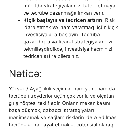
mühitdə strategiyalarınızı tətbiq etməyə
və təcrübə qazanmağa imkan verir.
Kiçik başlayın və tədricən artırın:
Riski
idarə etmək və inam yaratmaq üçün kiçik
investisiyalarla başlayın. Təcrübə
qazandıqca və ticarət strategiyalarınızı
təkmilləşdirdikcə, investisiya həcminizi
tədricən artıra bilərsiniz.
Nəticə:
Yüksək / Aşağı ikili seçimlər həm yeni, həm də
təcrübəli treyderlər üçün çox yönlü və əlçatan
giriş nöqtəsi təklif edir. Onların mexanikasını
başa düşmək, qabaqcıl strategiyaları
mənimsəmək və sağlam risklərin idarə edilməsi
təcrübələrinə riayət etməklə, potensial olaraq