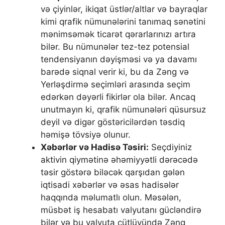
və çiyinlər, ikiqat üstlər/altlar və bayraqlar
kimi qrafik nümunələrini tanımaq sənətini
mənimsəmək ticarət qərarlarınızı artıra
bilər. Bu nümunələr tez-tez potensial
tendensiyanın dəyişməsi və ya davamı
barədə siqnal verir ki, bu da Zəng və
Yerləşdirmə seçimləri arasında seçim
edərkən dəyərli fikirlər ola bilər. Ancaq
unutmayın ki, qrafik nümunələri qüsursuz
deyil və digər göstəricilərdən təsdiq
həmişə tövsiyə olunur.
Xəbərlər və Hadisə Təsiri:
Seçdiyiniz
aktivin qiymətinə əhəmiyyətli dərəcədə
təsir göstərə biləcək qarşıdan gələn
iqtisadi xəbərlər və əsas hadisələr
haqqında məlumatlı olun. Məsələn,
müsbət iş hesabatı valyutanı gücləndirə
bilər və bu valyuta cütlüyündə Zəng