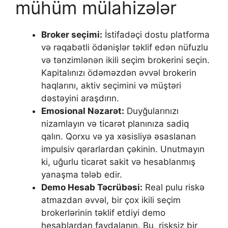
mühüm mülahizələr
Broker seçimi:
İstifadəçi dostu platforma
və rəqabətli ödənişlər təklif edən nüfuzlu
və tənzimlənən ikili seçim brokerini seçin.
Kapitalınızı ödəməzdən əvvəl brokerin
haqlarını, aktiv seçimini və müştəri
dəstəyini araşdırın.
Emosional Nəzarət:
Duyğularınızı
nizamlayın və ticarət planınıza sadiq
qalın. Qorxu və ya xəsisliyə əsaslanan
impulsiv qərarlardan çəkinin. Unutmayın
ki, uğurlu ticarət sakit və hesablanmış
yanaşma tələb edir.
Demo Hesab Təcrübəsi:
Real pulu riskə
atmazdan əvvəl, bir çox ikili seçim
brokerlərinin təklif etdiyi demo
hesablardan faydalanın. Bu, risksiz bir