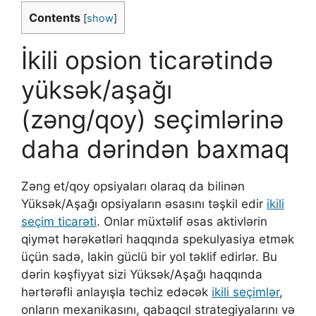
Contents
[
show
]
İkili opsion ticarətində
yüksək/aşağı
(zəng/qoy) seçimlərinə
daha dərindən baxmaq
Zəng et/qoy opsiyaları olaraq da bilinən
Yüksək/Aşağı opsiyaların əsasını təşkil edir
ikili
seçim ticarəti
. Onlar müxtəlif əsas aktivlərin
qiymət hərəkətləri haqqında spekulyasiya etmək
üçün sadə, lakin güclü bir yol təklif edirlər. Bu
dərin kəşfiyyat sizi Yüksək/Aşağı haqqında
hərtərəfli anlayışla təchiz edəcək
ikili seçimlər
,
onların mexanikasını, qabaqcıl strategiyalarını və