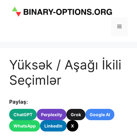
Skip
to
content
Menu
Yüksək / Aşağı İkili
Seçimlər
Paylaş:
ChatGPT
Perplexity
Grok
Google AI
WhatsApp
LinkedIn
X