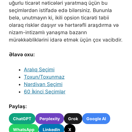
uğurlu ticarət nəticələri yaratmaq üçün bu
seçimlərdən istifadə edə bilərsiniz. Bununla
belə, unutmayın ki, ikili opsion ticarəti təbii
olaraq risklər daşıyır və hərtərəfli araşdırma və
nizam-intizamlı yanaşma bazarın
mürəkkəbliklərini idarə etmək üçün çox vacibdir.
Əlavə oxu:
Aralıq Seçimi
Toxun/Toxunmaz
Nərdivan Seçimi
60 İkinci Seçimlər
Paylaş:
ChatGPT
Perplexity
Grok
Google AI
WhatsApp
LinkedIn
X