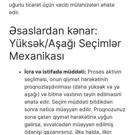
uğurlu ticarət üçün vacib mülahizələri əhatə
edir.
Əsaslardan kənar:
Yüksək/Aşağı Seçimlər
Mexanikası
İcra və istifadə müddəti:
Proses aktivin
seçilməsi, onun qiymət hərəkətinin
proqnozlaşdırılması (daha yüksək və ya
aşağı) və bitmə vaxtının təyin edilməsini
əhatə edir. Seçim müddəti bitdikdən
sonra nəticə müəyyən edilir. Proqnozunuz
sona çatan qiymət hərəkətinə uyğun
gəlirsə, əvvəlcədən müəyyən edilmiş
ödənişi qazanırsınız. Əks halda, ilkin