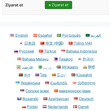
»
Ziyarət et
English
Español
Português
العربية
日本語
中文 (中国)
Tiếng Việt
Русский
Türkçe
Bahasa Indonesia
Bahasa Melayu
Tagalog
한국어
فارسی
اردو
Afrikaans
हिन्दी
বাংলা
ไทย
සිංහල
Kiswahili
Українська
Հայերեն
ქართული
Српски језик
македонски јазик
Bosanski
Azərbaycan
Deutsch
Polski
Nederlands
Dansk