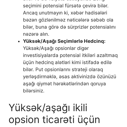
seçimini potensial fürsətə çevirə bilər.
Ancaq unutmayın ki, xəbər hadisələri
bəzən gözlənilməz nəticələrə səbəb ola
bilər, buna görə də sürprizlər potensialını
nəzərə alın.
Yüksək/Aşağı Seçimlərlə Hedcinq:
Yüksək/Aşağı opsionlar digər
investisiyalarda potensial itkiləri azaltmaq
üçün hedcinq alətləri kimi istifadə edilə
bilər. Put opsionlarını strateji olaraq
yerləşdirməklə, əsas aktivinizdə özünüzü
aşağı qiymət hərəkətlərindən qoruya
bilərsiniz.
Yüksək/aşağı ikili
opsion ticarəti üçün