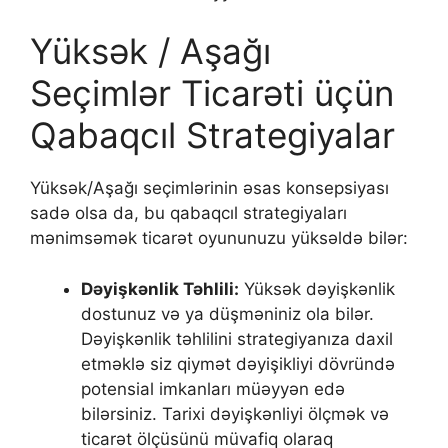
Yüksək / Aşağı
Seçimlər Ticarəti üçün
Qabaqcıl Strategiyalar
Yüksək/Aşağı seçimlərinin əsas konsepsiyası
sadə olsa da, bu qabaqcıl strategiyaları
mənimsəmək ticarət oyununuzu yüksəldə bilər:
Dəyişkənlik Təhlili:
Yüksək dəyişkənlik
dostunuz və ya düşməniniz ola bilər.
Dəyişkənlik təhlilini strategiyanıza daxil
etməklə siz qiymət dəyişikliyi dövründə
potensial imkanları müəyyən edə
bilərsiniz. Tarixi dəyişkənliyi ölçmək və
ticarət ölçüsünü müvafiq olaraq