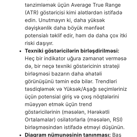
tənzimləmək üçün Average True Range
(ATR) göstəricisi kimi alətlərdən istifadə
edin. Unutmayın ki, daha yüksək
dəyişkənlik daha böyük mənfəət
potensialı təklif edir, həm də daha çox itki
riski daşıyır.
Texniki göstəricilərin birləşdirilməsi:
Heç bir indikator uğura zəmanət verməsə
də, bir neçə texniki göstəricinin strateji
birləşməsi bazarın daha əhatəli
görünüşünü təmin edə bilər. Trendləri
təsdiqləmək və Yüksək/Aşağı seçimləriniz
üçün potensial giriş və çıxış nöqtələrini
müəyyən etmək üçün trend
göstəricilərinin (məsələn, Hərəkətli
Ortalamalar) osilatorlarla (məsələn, RSI)
birləşməsindən istifadə etməyi düşünün.
Diaqram nümunəsinin tanınması:
Baş