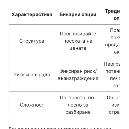
Традицио
Характеристика
Бинарни опции
опции
Право 
Прогнозирайте
покупка
Структура
посоката на
продажба
цената
актив
Неограни
Фиксиран риск/
потенциа
Риск и награда
възнаграждение
печалб
загуби
По-просто, по-
По-слож
Сложност
лесно за
изискв
разбиране
стратег