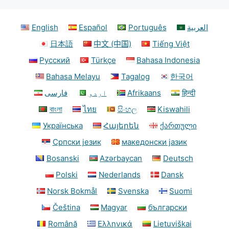
English
Español
Português
العربية
日本語
中文 (中国)
Tiếng Việt
Русский
Türkçe
Bahasa Indonesia
Bahasa Melayu
Tagalog
한국어
فارسی
اردو
Afrikaans
हिन्दी
বাংলা
ไทย
සිංහල
Kiswahili
Українська
Հայերեն
ქართული
Српски језик
македонски јазик
Bosanski
Azərbaycan
Deutsch
Polski
Nederlands
Dansk
Norsk Bokmål
Svenska
Suomi
Čeština
Magyar
български
Română
Ελληνικά
Lietuviškai