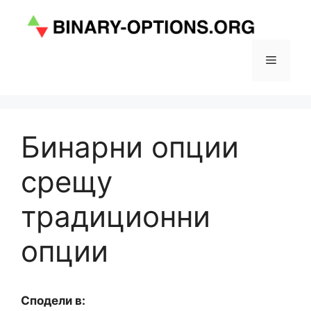
Към
съдържанието
Меню
Бинарни опции
срещу
традиционни
опции
Сподели в: