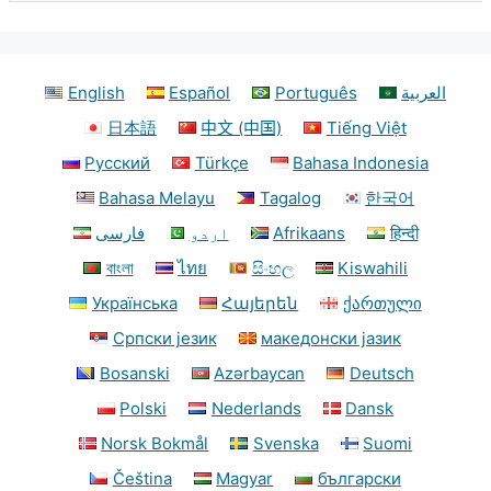
English
Español
Português
العربية
日本語
中文 (中国)
Tiếng Việt
Русский
Türkçe
Bahasa Indonesia
Bahasa Melayu
Tagalog
한국어
فارسی
اردو
Afrikaans
हिन्दी
বাংলা
ไทย
සිංහල
Kiswahili
Українська
Հայերեն
ქართული
Српски језик
македонски јазик
Bosanski
Azərbaycan
Deutsch
Polski
Nederlands
Dansk
Norsk Bokmål
Svenska
Suomi
Čeština
Magyar
български