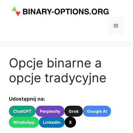
Przejdź
do
treści
Menu
Opcje binarne a
opcje tradycyjne
Udostępnij na:
ChatGPT
Perplexity
Grok
Google AI
WhatsApp
LinkedIn
X