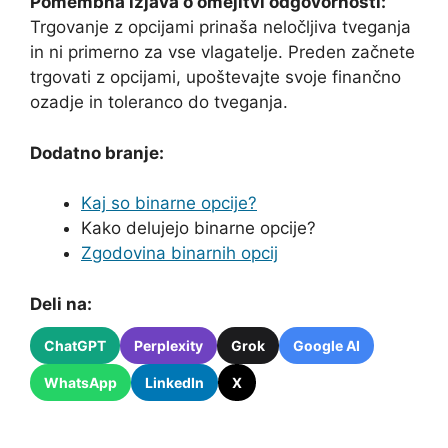
Pomembna izjava o omejitvi odgovornosti:
Trgovanje z opcijami prinaša neločljiva tveganja
in ni primerno za vse vlagatelje. Preden začnete
trgovati z opcijami, upoštevajte svoje finančno
ozadje in toleranco do tveganja.
Dodatno branje:
Kaj so binarne opcije?
Kako delujejo binarne opcije?
Zgodovina binarnih opcij
Deli na:
ChatGPT
Perplexity
Grok
Google AI
WhatsApp
LinkedIn
X