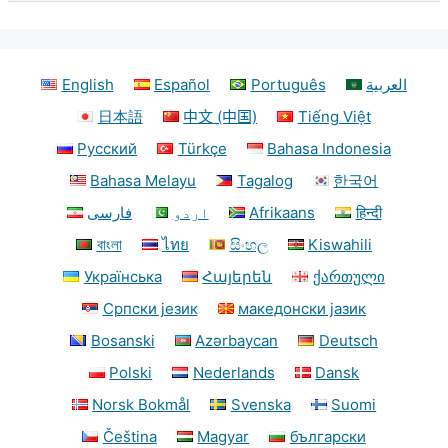
English
Español
Português
العربية
日本語
中文 (中国)
Tiếng Việt
Русский
Türkçe
Bahasa Indonesia
Bahasa Melayu
Tagalog
한국어
فارسی
اردو
Afrikaans
हिन्दी
বাংলা
ไทย
සිංහල
Kiswahili
Українська
Հայերեն
ქართული
Српски језик
македонски јазик
Bosanski
Azərbaycan
Deutsch
Polski
Nederlands
Dansk
Norsk Bokmål
Svenska
Suomi
Čeština
Magyar
български