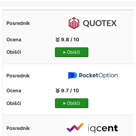
🥇 9.8 / 10
»
Obišči
🥈 9.7 / 10
»
Obišči