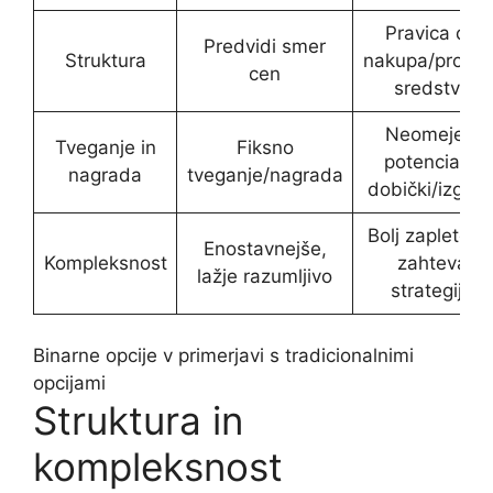
Pravica do
Predvidi smer
Struktura
nakupa/prodaj
cen
sredstva
Neomejeni
Tveganje in
Fiksno
potencialni
nagrada
tveganje/nagrada
dobički/izgub
Bolj zapleteno
Enostavnejše,
Kompleksnost
zahteva
lažje razumljivo
strategijo
Binarne opcije v primerjavi s tradicionalnimi
opcijami
Struktura in
kompleksnost