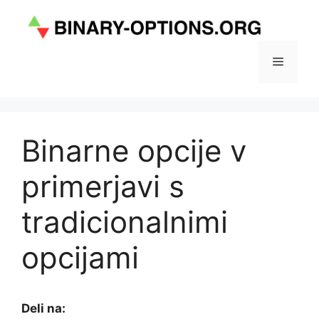
Skip
to
content
Menu
Binarne opcije v
primerjavi s
tradicionalnimi
opcijami
Deli na: