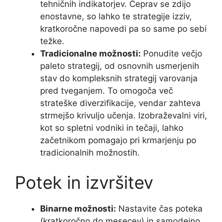
tehničnih indikatorjev. Čeprav se zdijo
enostavne, so lahko te strategije izziv,
kratkoročne napovedi pa so same po sebi
težke.
Tradicionalne možnosti:
Ponudite večjo
paleto strategij, od osnovnih usmerjenih
stav do kompleksnih strategij varovanja
pred tveganjem. To omogoča več
strateške diverzifikacije, vendar zahteva
strmejšo krivuljo učenja. Izobraževalni viri,
kot so spletni vodniki in tečaji, lahko
začetnikom pomagajo pri krmarjenju po
tradicionalnih možnostih.
Potek in izvršitev
Binarne možnosti:
Nastavite čas poteka
(kratkoročno do mesecev) in samodejno