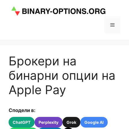
Към
съдържанието
Меню
Брокери на
бинарни опции на
Apple Pay
Сподели в:
ChatGPT
Perplexity
Grok
Google AI