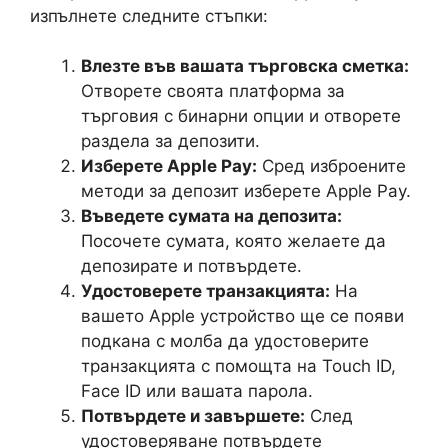
изпълнете следните стъпки:
Влезте във вашата търговска сметка:
Отворете своята платформа за
търговия с бинарни опции и отворете
раздела за депозити.
Изберете Apple Pay:
Сред изброените
методи за депозит изберете Apple Pay.
Въведете сумата на депозита:
Посочете сумата, която желаете да
депозирате и потвърдете.
Удостоверете транзакцията:
На
вашето Apple устройство ще се появи
подкана с молба да удостоверите
транзакцията с помощта на Touch ID,
Face ID или вашата парола.
Потвърдете и завършете:
След
удостоверяване потвърдете