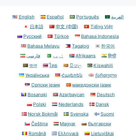
English
Español
Português
العربية
日本語
中文 (中国)
Tiếng Việt
Русский
Türkçe
Bahasa Indonesia
Bahasa Melayu
Tagalog
한국어
فارسی
اردو
Afrikaans
हिन्दी
বাংলা
ไทย
සිංහල
Kiswahili
Українська
Հայերեն
ქართული
Српски језик
македонски јазик
Bosanski
Azərbaycan
Deutsch
Polski
Nederlands
Dansk
Norsk Bokmål
Svenska
Suomi
Čeština
Magyar
български
Română
Ελληνικά
Lietuviškai