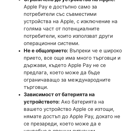
Apple Pay е достъпно само за
потребители със съвместими
устройства на Apple, с изключение на
голяма част от потенциалните
потребители, които използват други
операционни системи.
Не е общоприето:
Въпреки че е широко
прието, все още има много търговци и
държави, където Apple Pay не се
предлага, което може да бъде
ограничаващо за международните
търговци.
Зависимост от батерията на
устройството:
Ако батерията на
вашето устройство Apple се изтощи,
нямате достъп до Apple Pay, докато не
се презареди, което може да е
неудобно в спешни ситуации.