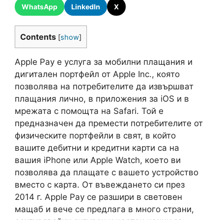
WhatsApp
LinkedIn
X
Contents
[
show
]
Apple Pay е услуга за мобилни плащания и
дигитален портфейл от Apple Inc., която
позволява на потребителите да извършват
плащания лично, в приложения за iOS и в
мрежата с помощта на Safari. Той е
предназначен да премести потребителите от
физическите портфейли в свят, в който
вашите дебитни и кредитни карти са на
вашия iPhone или Apple Watch, което ви
позволява да плащате с вашето устройство
вместо с карта. От въвеждането си през
2014 г. Apple Pay се разшири в световен
мащаб и вече се предлага в много страни,