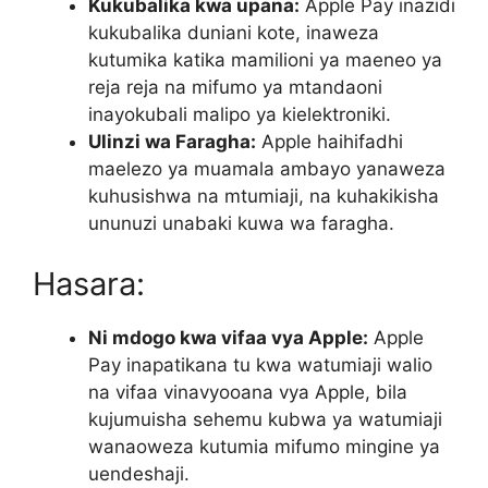
Kukubalika kwa upana:
Apple Pay inazidi
kukubalika duniani kote, inaweza
kutumika katika mamilioni ya maeneo ya
reja reja na mifumo ya mtandaoni
inayokubali malipo ya kielektroniki.
Ulinzi wa Faragha:
Apple haihifadhi
maelezo ya muamala ambayo yanaweza
kuhusishwa na mtumiaji, na kuhakikisha
ununuzi unabaki kuwa wa faragha.
Hasara:
Ni mdogo kwa vifaa vya Apple:
Apple
Pay inapatikana tu kwa watumiaji walio
na vifaa vinavyooana vya Apple, bila
kujumuisha sehemu kubwa ya watumiaji
wanaoweza kutumia mifumo mingine ya
uendeshaji.