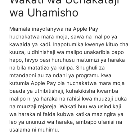
wa Uhamisho
Miamala inayofanywa na Apple Pay
huchakatwa mara moja, sawa na malipo ya
kawaida ya kadi. Inapotumika kwenye kituo cha
kuuza, uidhinishaji wa malipo unakaribia papo
hapo, hivyo basi huruhusu matumizi ya haraka
na bila matatizo ya kulipa. Shughuli za
mtandaoni au za ndani ya programu kwa
kutumia Apple Pay pia huchakatwa mara moja
baada ya uthibitishaji, kuhakikisha kwamba
malipo ni ya haraka na rahisi kwa muuzaji duka
na muuzaji rejareja. Wakati huu wa usindikaji
wa haraka ni faida kubwa katika mazingira ya
leo ya ununuzi wa haraka, ambapo ufanisi na
usalama ni muhimu.