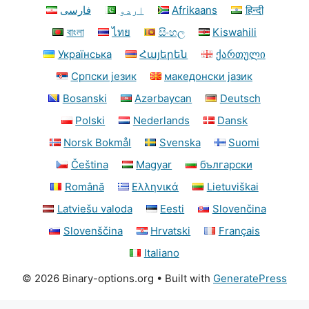
فارسی
اردو
Afrikaans
हिन्दी
বাংলা
ไทย
සිංහල
Kiswahili
Українська
Հայերեն
ქართული
Српски језик
македонски јазик
Bosanski
Azərbaycan
Deutsch
Polski
Nederlands
Dansk
Norsk Bokmål
Svenska
Suomi
Čeština
Magyar
български
Română
Ελληνικά
Lietuviškai
Latviešu valoda
Eesti
Slovenčina
Slovenščina
Hrvatski
Français
Italiano
© 2026 Binary-options.org
• Built with
GeneratePress