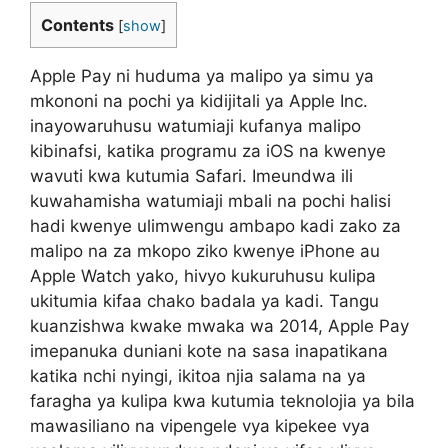
Contents
[
show
]
Apple Pay ni huduma ya malipo ya simu ya
mkononi na pochi ya kidijitali ya Apple Inc.
inayowaruhusu watumiaji kufanya malipo
kibinafsi, katika programu za iOS na kwenye
wavuti kwa kutumia Safari. Imeundwa ili
kuwahamisha watumiaji mbali na pochi halisi
hadi kwenye ulimwengu ambapo kadi zako za
malipo na za mkopo ziko kwenye iPhone au
Apple Watch yako, hivyo kukuruhusu kulipa
ukitumia kifaa chako badala ya kadi. Tangu
kuanzishwa kwake mwaka wa 2014, Apple Pay
imepanuka duniani kote na sasa inapatikana
katika nchi nyingi, ikitoa njia salama na ya
faragha ya kulipa kwa kutumia teknolojia ya bila
mawasiliano na vipengele vya kipekee vya