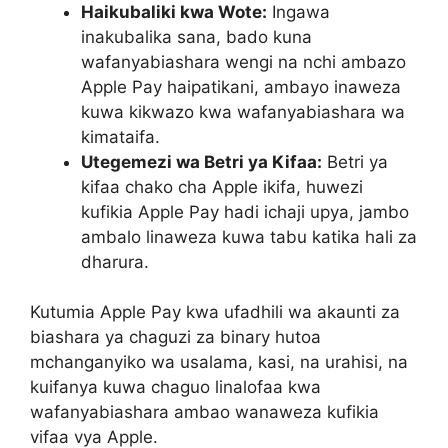
Haikubaliki kwa Wote:
Ingawa
inakubalika sana, bado kuna
wafanyabiashara wengi na nchi ambazo
Apple Pay haipatikani, ambayo inaweza
kuwa kikwazo kwa wafanyabiashara wa
kimataifa.
Utegemezi wa Betri ya Kifaa:
Betri ya
kifaa chako cha Apple ikifa, huwezi
kufikia Apple Pay hadi ichaji upya, jambo
ambalo linaweza kuwa tabu katika hali za
dharura.
Kutumia Apple Pay kwa ufadhili wa akaunti za
biashara ya chaguzi za binary hutoa
mchanganyiko wa usalama, kasi, na urahisi, na
kuifanya kuwa chaguo linalofaa kwa
wafanyabiashara ambao wanaweza kufikia
vifaa vya Apple.