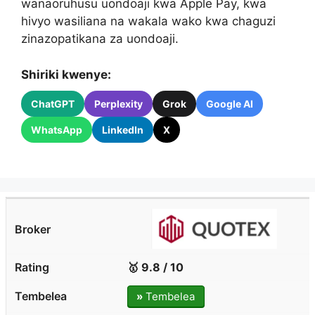
wanaoruhusu uondoaji kwa Apple Pay, kwa
hivyo wasiliana na wakala wako kwa chaguzi
zinazopatikana za uondoaji.
Shiriki kwenye:
ChatGPT
Perplexity
Grok
Google AI
WhatsApp
LinkedIn
X
🥇 9.8 / 10
»
Tembelea