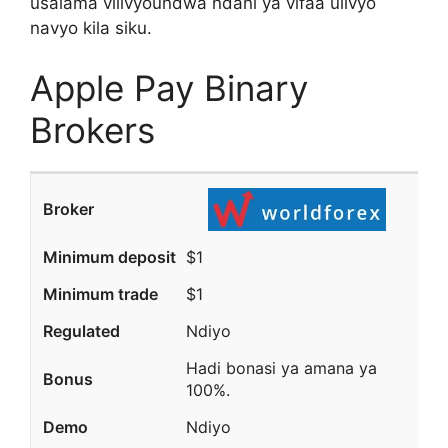
usalama vilivyoundwa ndani ya vifaa ulivyo
navyo kila siku.
Apple Pay Binary
Brokers
$1
$1
Ndiyo
Hadi bonasi ya amana ya
100%.
Ndiyo