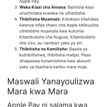
Apple Pay.
Weka Kiasi cha Amana:
Bainisha kiasi
unachotaka kuweka na uthibitishe.
Thibitisha Muamala:
Kidokezo kitatokea
kwenye kifaa chako cha Apple kikikuuliza
uthibitishe muamala kwa kutumia
Kitambulisho cha Kugusa, Kitambulisho
cha Uso, au nambari yako ya siri.
Thibitisha na Kamilishe:
Baada ya
kuthibitishwa, thibitisha malipo. Pesa
zinapaswa kuhamishiwa kwa akaunti
yako ya biashara karibu mara moja.
Maswali Yanayoulizwa
Mara kwa Mara
Apple Pay ni salama kwa