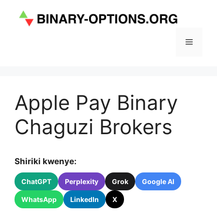
Skip
to
content
Menu
Apple Pay Binary
Chaguzi Brokers
Shiriki kwenye:
ChatGPT
Perplexity
Grok
Google AI
WhatsApp
LinkedIn
X