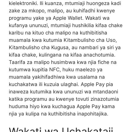
kielektroniki. Ili kuanza, mtumiaji huongeza kadi
zake za mkopo, malipo, au kuhifadhi kwenye
programu yake ya Apple Wallet. Wakati wa
kufanya ununuzi, mtumiaji hushikilia kifaa chake
karibu na kituo cha malipo na kuthibitisha
muamala kwa kutumia Kitambulisho cha Uso,
Kitambulisho cha Kugusa, au nambari ya siri ya
kifaa chake, kulingana na kifaa anachotumia.
Taarifa za malipo husimbwa kwa njia fiche na
kutumwa kupitia NFC, huku maelezo ya
muamala yakihifadhiwa kwa usalama na
kuchakatwa ili kuzuia ulaghai. Apple Pay pia
inaweza kutumika kwa ununuzi wa mtandaoni
katika programu au kwenye tovuti zinazotumia
huduma hiyo kwa kuchagua Apple Pay kama
njia ya kulipa na kuthibitisha inapohitajika.
Wakati wa Uchakataji