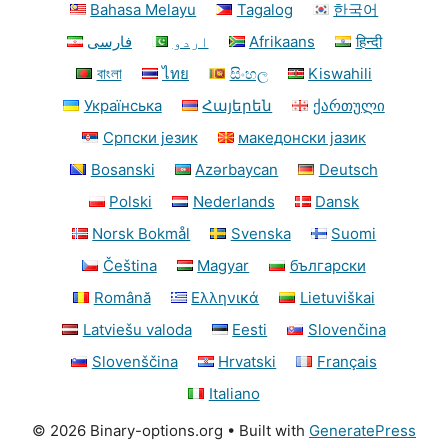
Bahasa Melayu
Tagalog
한국어
فارسی
اردو
Afrikaans
हिन्दी
বাংলা
ไทย
සිංහල
Kiswahili
Українська
Հայերեն
ქართული
Српски језик
македонски јазик
Bosanski
Azərbaycan
Deutsch
Polski
Nederlands
Dansk
Norsk Bokmål
Svenska
Suomi
Čeština
Magyar
български
Română
Ελληνικά
Lietuviškai
Latviešu valoda
Eesti
Slovenčina
Slovenščina
Hrvatski
Français
Italiano
© 2026 Binary-options.org
• Built with
GeneratePress