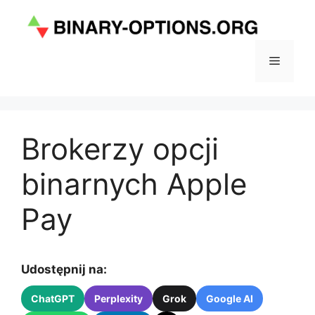
Przejdź
do
treści
Menu
Brokerzy opcji
binarnych Apple
Pay
Udostępnij na:
ChatGPT
Perplexity
Grok
Google AI