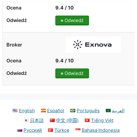
9.4 / 10
»
Odwiedź
9.4 / 10
»
Odwiedź
English
Español
Português
العربية
日本語
中文 (中国)
Tiếng Việt
Русский
Türkçe
Bahasa Indonesia