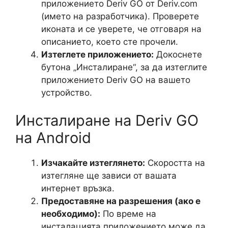
приложението Deriv GO от Deriv.com
(името на разработчика). Проверете
иконата и се уверете, че отговаря на
описанието, което сте прочели.
Изтеглете приложението:
Докоснете
бутона „Инсталиране“, за да изтеглите
приложението Deriv GO на вашето
устройство.
Инсталиране на Deriv GO
на Android
Изчакайте изтеглянето:
Скоростта на
изтегляне ще зависи от вашата
интернет връзка.
Предоставяне на разрешения (ако е
необходимо):
По време на
инсталацията приложението може да