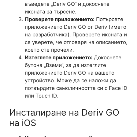
въведете „Deriv GO“ и докоснете
иконата за търсене.
Проверете приложението:
Потърсете
приложението Deriv GO от Deriv (името
на разработчика). Проверете иконата и
се уверете, че отговаря на описанието,
което сте прочели.
Изтеглете приложението:
Докоснете
бутона „Вземи“, за да изтеглите
приложението Deriv GO на вашето
устройство. Може да се наложи да
потвърдите самоличността си с Face ID
или Touch ID.
Инсталиране на Deriv GO
на iOS