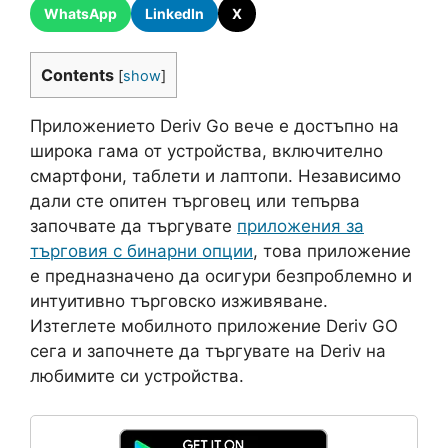
WhatsApp
LinkedIn
X
Contents
[
show
]
Приложението Deriv Go вече е достъпно на
широка гама от устройства, включително
смартфони, таблети и лаптопи. Независимо
дали сте опитен търговец или тепърва
започвате да търгувате
приложения за
търговия с бинарни опции
, това приложение
е предназначено да осигури безпроблемно и
интуитивно търговско изживяване.
Изтеглете мобилното приложение Deriv GO
сега и започнете да търгувате на Deriv на
любимите си устройства.