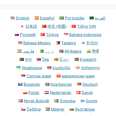
English
Español
Português
العربية
日本語
中文 (中国)
Tiếng Việt
Русский
Türkçe
Bahasa Indonesia
Bahasa Melayu
Tagalog
한국어
فارسی
اردو
Afrikaans
हिन्दी
বাংলা
ไทย
සිංහල
Kiswahili
Українська
Հայերեն
ქართული
Српски језик
македонски јазик
Bosanski
Azərbaycan
Deutsch
Polski
Nederlands
Dansk
Norsk Bokmål
Svenska
Suomi
Čeština
Magyar
български