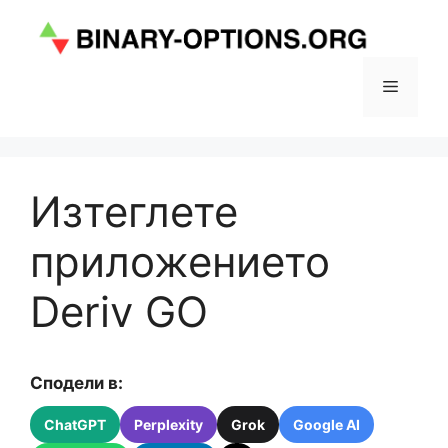
Към
съдържанието
Меню
Изтеглете
приложението
Deriv GO
Сподели в:
ChatGPT
Perplexity
Grok
Google AI