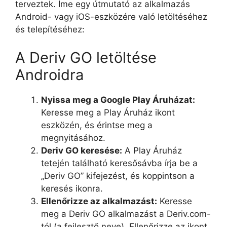
terveztek. Íme egy útmutató az alkalmazás
Android- vagy iOS-eszközére való letöltéséhez
és telepítéséhez:
A Deriv GO letöltése
Androidra
Nyissa meg a Google Play Áruházat:
Keresse meg a Play Áruház ikont
eszközén, és érintse meg a
megnyitásához.
Deriv GO keresése:
A Play Áruház
tetején található keresősávba írja be a
„Deriv GO” kifejezést, és koppintson a
keresés ikonra.
Ellenőrizze az alkalmazást:
Keresse
meg a Deriv GO alkalmazást a Deriv.com-
tól (a fejlesztő neve). Ellenőrizze az ikont,