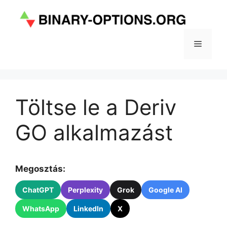
Kilépés
a
tartalomba
Menü
Töltse le a Deriv
GO alkalmazást
Megosztás:
ChatGPT
Perplexity
Grok
Google AI
WhatsApp
LinkedIn
X