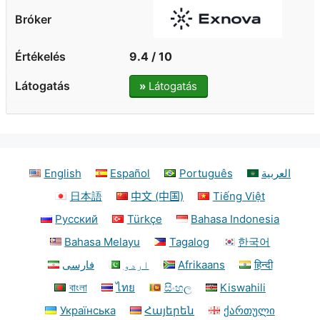
9.4 / 10
»
Látogatás
English
Español
Português
العربية
日本語
中文 (中国)
Tiếng Việt
Русский
Türkçe
Bahasa Indonesia
Bahasa Melayu
Tagalog
한국어
فارسی
اردو
Afrikaans
हिन्दी
বাংলা
ไทย
සිංහල
Kiswahili
Українська
Հայերեն
ქართული