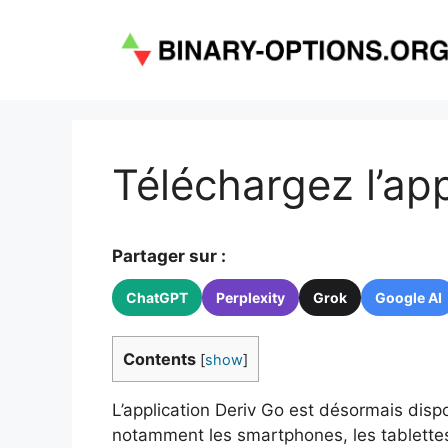
Aller
au
contenu
Téléchargez l’ap
Partager sur :
ChatGPT
Perplexity
Grok
Google AI
Contents
[
show
]
L’application Deriv Go est désormais disp
notamment les smartphones, les tablettes