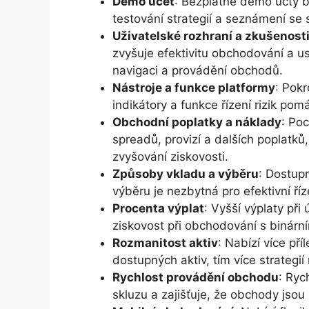
Demo účet
: Bezplatné demo účty bi
testování strategií a seznámení se
Uživatelské rozhraní a zkušenost
zvyšuje efektivitu obchodování a
navigaci a provádění obchodů.
Nástroje a funkce platformy
: Pokr
indikátory a funkce řízení rizik pom
Obchodní poplatky a náklady
: Po
spreadů, provizí a dalších poplatků
zvyšování ziskovosti.
Způsoby vkladu a výběru
: Dostup
výběru je nezbytná pro efektivní ří
Procenta výplat
: Vyšší výplaty př
ziskovost při obchodování s binárn
Rozmanitost aktiv
: Nabízí více příl
dostupných aktiv, tím více strateg
Rychlost provádění obchodu
: Ryc
skluzu a zajišťuje, že obchody jso