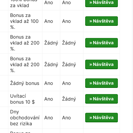
Ano
Ano
» Návštěva
za vklad
Bonus za
vklad až 100
Ano
Ano
» Návštěva
%.
Bonus za
vklad až 200
Žádný
Žádný
» Návštěva
%.
Bonus za
vklad až 200
Žádný
Žádný
» Návštěva
%.
Žádný bonus
Ano
Ano
» Návštěva
Uvítací
Ano
Žádný
» Návštěva
bonus 10 $
Dny
obchodování
Ano
Ano
» Návštěva
bez rizika