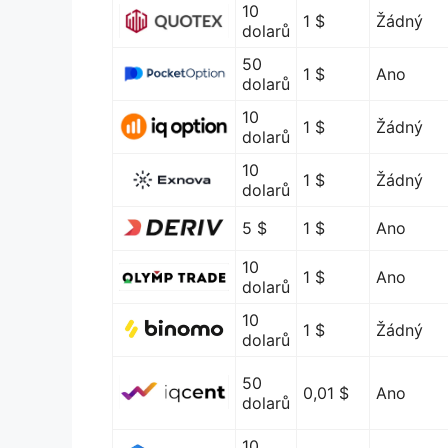
10
1 $
Žádný
dolarů
50
1 $
Ano
dolarů
10
1 $
Žádný
dolarů
10
1 $
Žádný
dolarů
5 $
1 $
Ano
10
1 $
Ano
dolarů
10
1 $
Žádný
dolarů
50
0,01 $
Ano
dolarů
10