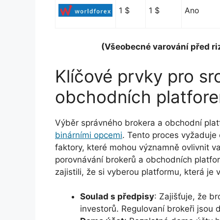
1 $
1 $
Ano
(Všeobecné varování před ri
Klíčové prvky pro sr
obchodních platfor
Výběr správného brokera a obchodní plat
binárními opcemi
. Tento proces vyžaduje
faktory, které mohou významně ovlivnit v
porovnávání brokerů a obchodních platfo
zajistili, že si vyberou platformu, která je
Soulad s předpisy
: Zajišťuje, že 
investorů. Regulovaní brokeři jsou 