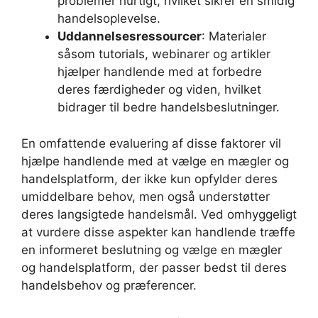
problemer hurtigt, hvilket sikrer en smidig
handelsoplevelse.
Uddannelsesressourcer
: Materialer
såsom tutorials, webinarer og artikler
hjælper handlende med at forbedre
deres færdigheder og viden, hvilket
bidrager til bedre handelsbeslutninger.
En omfattende evaluering af disse faktorer vil
hjælpe handlende med at vælge en mægler og
handelsplatform, der ikke kun opfylder deres
umiddelbare behov, men også understøtter
deres langsigtede handelsmål. Ved omhyggeligt
at vurdere disse aspekter kan handlende træffe
en informeret beslutning og vælge en mægler
og handelsplatform, der passer bedst til deres
handelsbehov og præferencer.