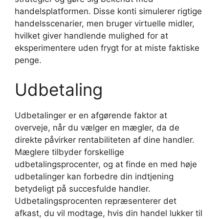
handelsplatformen. Disse konti simulerer rigtige
handelsscenarier, men bruger virtuelle midler,
hvilket giver handlende mulighed for at
eksperimentere uden frygt for at miste faktiske
penge.
Udbetaling
Udbetalinger er en afgørende faktor at
overveje, når du vælger en mægler, da de
direkte påvirker rentabiliteten af ​​dine handler.
Mæglere tilbyder forskellige
udbetalingsprocenter, og at finde en med høje
udbetalinger kan forbedre din indtjening
betydeligt på succesfulde handler.
Udbetalingsprocenten repræsenterer det
afkast, du vil modtage, hvis din handel lukker til