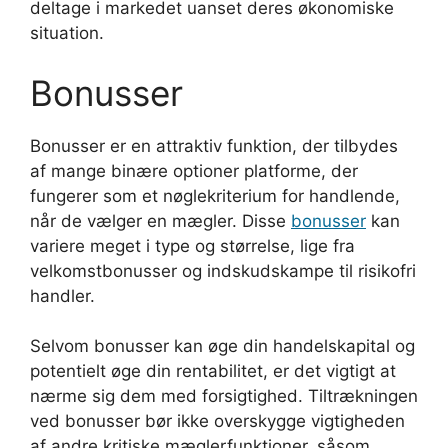
deltage i markedet uanset deres økonomiske
situation.
Bonusser
Bonusser er en attraktiv funktion, der tilbydes
af mange binære optioner platforme, der
fungerer som et nøglekriterium for handlende,
når de vælger en mægler. Disse
bonusser
kan
variere meget i type og størrelse, lige fra
velkomstbonusser og indskudskampe til risikofri
handler.
Selvom bonusser kan øge din handelskapital og
potentielt øge din rentabilitet, er det vigtigt at
nærme sig dem med forsigtighed. Tiltrækningen
ved bonusser bør ikke overskygge vigtigheden
af ​​andre kritiske mæglerfunktioner, såsom