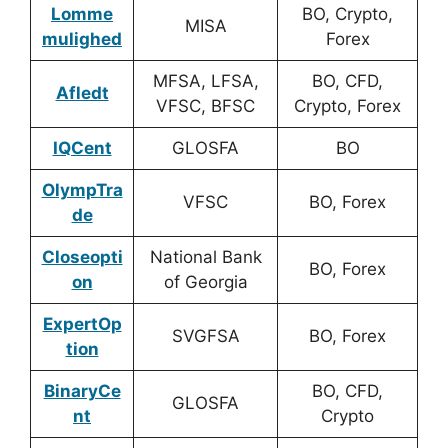
Lomme
BO, Crypto,
MISA
mulighed
Forex
MFSA, LFSA,
BO, CFD,
Afledt
VFSC, BFSC
Crypto, Forex
IQCent
GLOSFA
BO
OlympTra
VFSC
BO, Forex
de
Closeopti
National Bank
BO, Forex
on
of Georgia
ExpertOp
SVGFSA
BO, Forex
tion
BinaryCe
BO, CFD,
GLOSFA
nt
Crypto