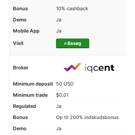
10% cashback
Ja
Ja
» Besøg
50 USD
$0,01
Ja
Op til 200% indskudsbonus
Ja