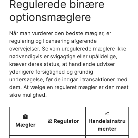
Regulerede binære
optionsmæglere
Når man vurderer den bedste mægler, er
regulering og licensering afgørende
overvejelser. Selvom uregulerede mæglere ikke
nødvendigvis er svigagtige eller upålidelige,
kræver deres status, at handlende udviser
yderligere forsigtighed og grundig
undersøgelse, før de indgår i transaktioner med
dem. At vælge en reguleret mægler er den mest
sikre mulighed.
📈
🏦
⚖️ Regulator
Handelsinstru
Mægler
menter