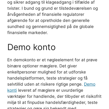
og sikrer adgang til klageadgang i tilfælde af
tvister. I bund og grund er tilstedeværelsen og
årvågenheden af ​​finansielle regulatorer
afgørende for at opretholde den generelle
sundhed og gennemsigtighed på de globale
finansielle markeder.
Demo konto
En demokonto er et nøgleelement for at prøve
binære optioner mæglere. Det giver
enkeltpersoner mulighed for at udforske
handelsplatformen, teste strategier og få
selvtillid uden at risikere rigtige penge.
Demo
konti
leveret af mæglere er uvurderlige
værktøjer for handlende, der tilbyder et risikofrit
miljø til at finpudse handelsfærdigheder, teste
strategier og gøre sig bekendt med