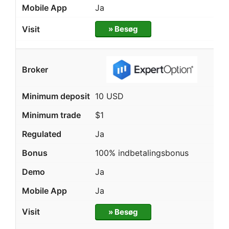
Ja
» Besøg
10 USD
$1
Ja
100% indbetalingsbonus
Ja
Ja
» Besøg