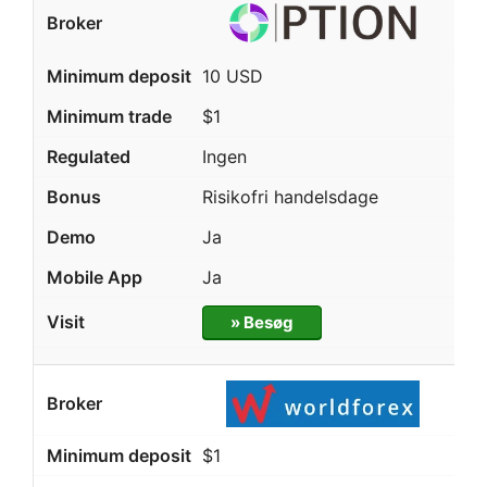
10 USD
$1
Ingen
Risikofri handelsdage
Ja
Ja
» Besøg
$1