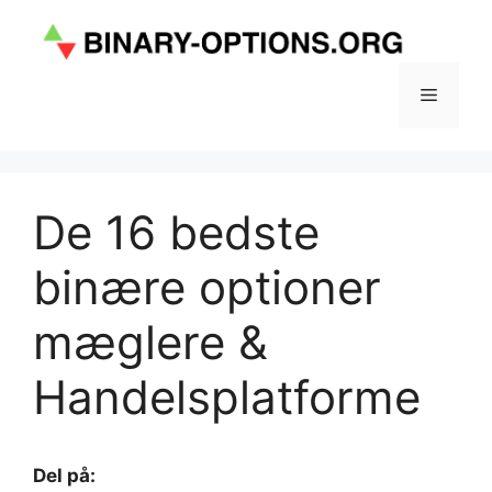
Hop
til
indhold
Menu
De 16 bedste
binære optioner
mæglere &
Handelsplatforme
Del på: