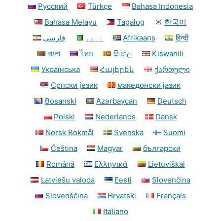
Русский
Türkçe
Bahasa Indonesia
Bahasa Melayu
Tagalog
한국어
فارسی
اردو
Afrikaans
हिन्दी
বাংলা
ไทย
සිංහල
Kiswahili
Українська
Հայերեն
ქართული
Српски језик
македонски јазик
Bosanski
Azərbaycan
Deutsch
Polski
Nederlands
Dansk
Norsk Bokmål
Svenska
Suomi
Čeština
Magyar
български
Română
Ελληνικά
Lietuviškai
Latviešu valoda
Eesti
Slovenčina
Slovenščina
Hrvatski
Français
Italiano