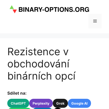
Přeskočit
na
obsah
Menu
Rezistence v
obchodování
binárních opcí
Sdílet na:
ChatGPT
Perplexity
Grok
Google AI