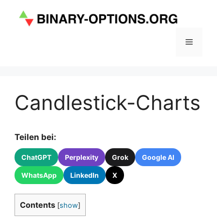
Zum
Inhalt
springen
Menü
Candlestick-Charts
Teilen bei:
ChatGPT
Perplexity
Grok
Google AI
WhatsApp
LinkedIn
X
Contents
[
show
]