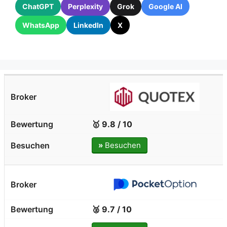
ChatGPT
Perplexity
Grok
Google AI
WhatsApp
LinkedIn
X
🥇 9.8 / 10
»
Besuchen
🥈 9.7 / 10