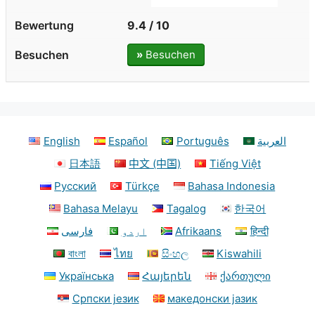
9.4 / 10
»
Besuchen
English
Español
Português
العربية
日本語
中文 (中国)
Tiếng Việt
Русский
Türkçe
Bahasa Indonesia
Bahasa Melayu
Tagalog
한국어
فارسی
اردو
Afrikaans
हिन्दी
বাংলা
ไทย
සිංහල
Kiswahili
Українська
Հայերեն
ქართული
Српски језик
македонски јазик