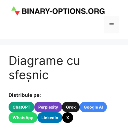
Sari
la
conținut
Meniu
Diagrame cu
sfeșnic
Distribuie pe:
ChatGPT
Perplexity
Grok
Google AI
WhatsApp
LinkedIn
X