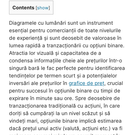
Contents
[
show
]
Diagramele cu lumânări sunt un instrument
esențial pentru comercianții de toate nivelurile
de experiență și sunt deosebit de valoroase în
lumea rapidă a tranzacționării cu opțiuni binare.
Atractia lor vizuală și capacitatea de a
condensa informațiile cheie ale prețurilor într-o
singură bară le fac perfecte pentru identificarea
tendințelor pe termen scurt și a potențialelor
inversări ale prețurilor în
grafice de preț
, crucial
pentru succesul în opțiunile binare cu timpi de
expirare în minute sau ore. Spre deosebire de
tranzacționarea tradițională cu acțiuni, în care
doriți să cumpărați la un nivel scăzut și să
vindeți mari, opțiunile binare implică estimarea
dacă prețul unui activ (valută, acțiuni etc.) va fi