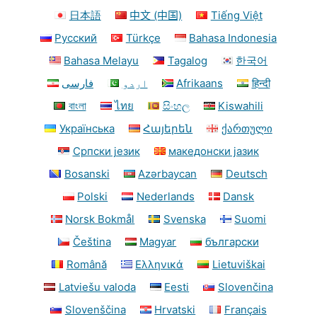
日本語
中文 (中国)
Tiếng Việt
Русский
Türkçe
Bahasa Indonesia
Bahasa Melayu
Tagalog
한국어
فارسی
اردو
Afrikaans
हिन्दी
বাংলা
ไทย
සිංහල
Kiswahili
Українська
Հայերեն
ქართული
Српски језик
македонски јазик
Bosanski
Azərbaycan
Deutsch
Polski
Nederlands
Dansk
Norsk Bokmål
Svenska
Suomi
Čeština
Magyar
български
Română
Ελληνικά
Lietuviškai
Latviešu valoda
Eesti
Slovenčina
Slovenščina
Hrvatski
Français