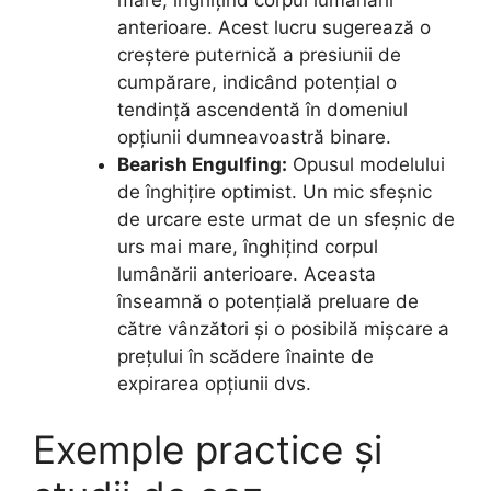
mare, înghițind corpul lumânării
anterioare. Acest lucru sugerează o
creștere puternică a presiunii de
cumpărare, indicând potențial o
tendință ascendentă în domeniul
opțiunii dumneavoastră binare.
Bearish Engulfing:
Opusul modelului
de înghițire optimist. Un mic sfeșnic
de urcare este urmat de un sfeșnic de
urs mai mare, înghițind corpul
lumânării anterioare. Aceasta
înseamnă o potențială preluare de
către vânzători și o posibilă mișcare a
prețului în scădere înainte de
expirarea opțiunii dvs.
Exemple practice și