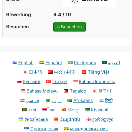
9.4 / 10
»
Besuchen
English
Español
Português
العربية
日本語
中文 (中国)
Tiếng Việt
Русский
Türkçe
Bahasa Indonesia
Bahasa Melayu
Tagalog
한국어
فارسی
اردو
Afrikaans
हिन्दी
বাংলা
ไทย
සිංහල
Kiswahili
Українська
Հայերեն
ქართული
Српски језик
македонски јазик