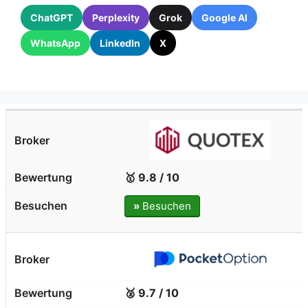
ChatGPT
Perplexity
Grok
Google AI
WhatsApp
LinkedIn
X
🥇 9.8 / 10
»
Besuchen
🥈 9.7 / 10