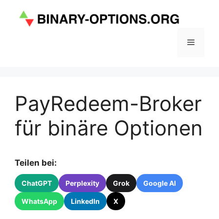
Zum
Inhalt
springen
Menü
PayRedeem-Broker
für binäre Optionen
Teilen bei:
ChatGPT
Perplexity
Grok
Google AI
WhatsApp
LinkedIn
X